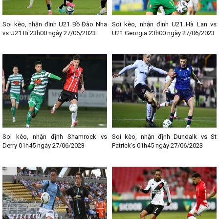
Soi kèo, nhận định U21 Bồ Đào Nha
Soi kèo, nhận định U21 Hà Lan vs
vs U21 Bỉ 23h00 ngày 27/06/2023
U21 Georgia 23h00 ngày 27/06/2023
Soi kèo, nhận định Shamrock vs
Soi kèo, nhận định Dundalk vs St
Derry 01h45 ngày 27/06/2023
Patrick's 01h45 ngày 27/06/2023