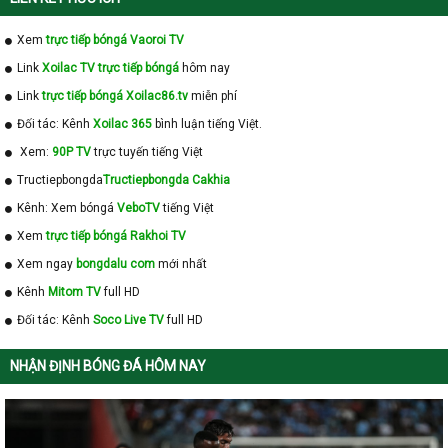
Xem
trực tiếp bóngá Vaoroi TV
Link
Xoilac TV trực tiếp bóngá
hôm nay
Link
trực tiếp bóngá Xoilac86.tv
miễn phí
Đối tác: Kênh
Xoilac 365
bình luận tiếng Việt.
Xem:
90P TV
trực tuyến tiếng Việt
Tructiepbongda
Tructiepbongda Cakhia
Kênh: Xem bóngá
VeboTV
tiếng Việt
Xem
trực tiếp bóngá Rakhoi TV
Xem ngay
bongdalu com
mới nhất
Kênh
Mitom TV
full HD
Đối tác: Kênh
Soco Live TV
full HD
NHẬN ĐỊNH BÓNG ĐÁ HÔM NAY