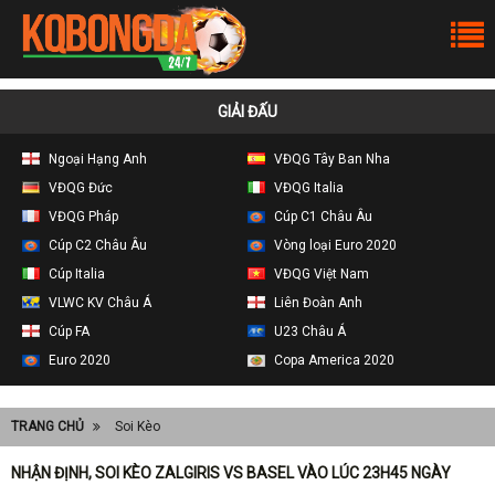
GIẢI ĐẤU
Ngoại Hạng Anh
VĐQG Tây Ban Nha
VĐQG Đức
VĐQG Italia
VĐQG Pháp
Cúp C1 Châu Âu
Cúp C2 Châu Âu
Vòng loại Euro 2020
Cúp Italia
VĐQG Việt Nam
VLWC KV Châu Á
Liên Đoàn Anh
Cúp FA
U23 Châu Á
Euro 2020
Copa America 2020
TRANG CHỦ
Soi Kèo
NHẬN ĐỊNH, SOI KÈO ZALGIRIS VS BASEL VÀO LÚC 23H45 NGÀY