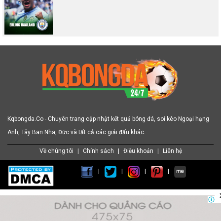
Kqbongda.Co - Chuyên trang cập nhật kết quả bóng đá, soi kèo Ngoại hạng
Anh, Tây Ban Nha, Đức và tất cả các giải đấu khác.
Về chúng tôi
|
Chính sách
|
Điều khoản
|
Liên hệ
|
|
|
|