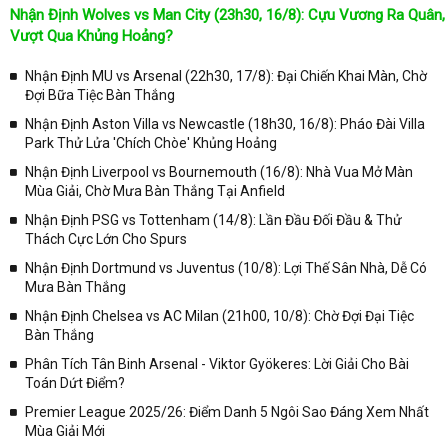
Nhận Định Wolves vs Man City (23h30, 16/8): Cựu Vương Ra Quân,
Vượt Qua Khủng Hoảng?
Nhận Định MU vs Arsenal (22h30, 17/8): Đại Chiến Khai Màn, Chờ
Đợi Bữa Tiệc Bàn Thắng
Nhận Định Aston Villa vs Newcastle (18h30, 16/8): Pháo Đài Villa
Park Thử Lửa 'Chích Chòe' Khủng Hoảng
Nhận Định Liverpool vs Bournemouth (16/8): Nhà Vua Mở Màn
Mùa Giải, Chờ Mưa Bàn Thắng Tại Anfield
Nhận Định PSG vs Tottenham (14/8): Lần Đầu Đối Đầu & Thử
Thách Cực Lớn Cho Spurs
Nhận Định Dortmund vs Juventus (10/8): Lợi Thế Sân Nhà, Dễ Có
Mưa Bàn Thắng
Nhận Định Chelsea vs AC Milan (21h00, 10/8): Chờ Đợi Đại Tiệc
Bàn Thắng
Phân Tích Tân Binh Arsenal - Viktor Gyökeres: Lời Giải Cho Bài
Toán Dứt Điểm?
Premier League 2025/26: Điểm Danh 5 Ngôi Sao Đáng Xem Nhất
Mùa Giải Mới