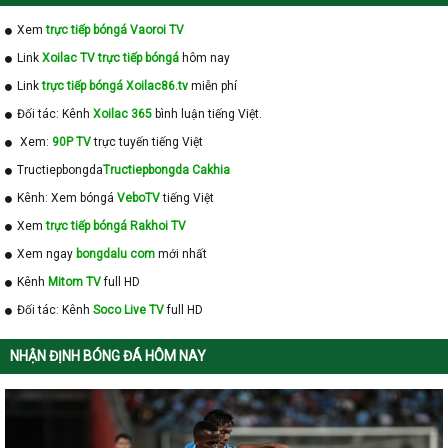
Xem
trực tiếp bóngá Vaoroi TV
Link
Xoilac TV trực tiếp bóngá
hôm nay
Link
trực tiếp bóngá Xoilac86.tv
miễn phí
Đối tác: Kênh
Xoilac 365
bình luận tiếng Việt.
Xem:
90P TV
trực tuyến tiếng Việt
Tructiepbongda
Tructiepbongda Cakhia
Kênh: Xem bóngá
VeboTV
tiếng Việt
Xem
trực tiếp bóngá Rakhoi TV
Xem ngay
bongdalu com
mới nhất
Kênh
Mitom TV
full HD
Đối tác: Kênh
Soco Live TV
full HD
NHẬN ĐỊNH BÓNG ĐÁ HÔM NAY