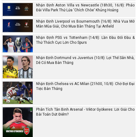
Nhận Định Aston Villa vs Newcastle (18h30, 16/8): Pháo
Đài Villa Park Thử Lửa 'Chích Chòe' Khủng Hoảng
Nhận Định Liverpool vs Bournemouth (16/8): Nhà Vua Mở
Màn Mùa Giải, Chờ Mưa Bàn Thắng Tại Anfield
Nhận Định PSG vs Tottenham (14/8): Lần Đầu Đối Đầu &
Thử Thách Cực Lớn Cho Spurs
Nhận Định Dortmund vs Juventus (10/8): Lợi Thế Sân Nhà,
Dễ Có Mưa Bàn Thắng
Nhận Định Chelsea vs AC Milan (21h00, 10/8): Chờ Đợi Đại
Tiệc Bàn Thắng
Phân Tích Tân Binh Arsenal - Viktor Gyökeres: Lời Giải Cho
Bài Toán Dứt Điểm?