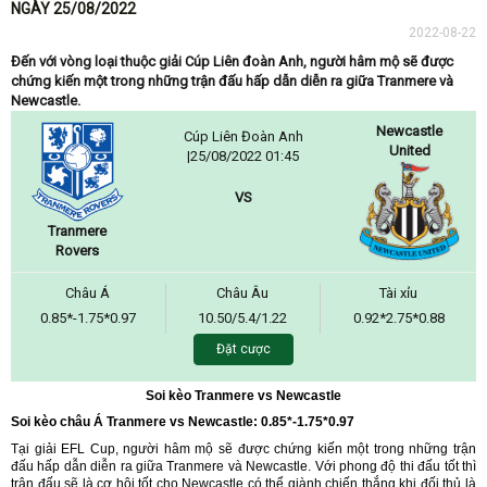
NGÀY 25/08/2022
2022-08-22
Đến với vòng loại thuộc giải Cúp Liên đoàn Anh, người hâm mộ sẽ được
chứng kiến một trong những trận đấu hấp dẫn diễn ra giữa Tranmere và
Newcastle.
Newcastle
Cúp Liên Đoàn Anh
United
|25/08/2022 01:45
VS
Tranmere
Rovers
Châu Á
Châu Âu
Tài xỉu
0.85*-1.75*0.97
10.50/5.4/1.22
0.92*2.75*0.88
Đặt cược
Soi kèo Tranmere vs Newcastle
Soi kèo châu Á Tranmere vs Newcastle: 0.85*-1.75*0.97
Tại giải EFL Cup, người hâm mộ sẽ được chứng kiến một trong những trận
đấu hấp dẫn diễn ra giữa Tranmere và Newcastle. Với phong độ thi đấu tốt thì
trận đấu sẽ là cơ hội tốt cho Newcastle có thể giành chiến thắng khi đối thủ là