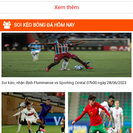
Xem thêm
SOI KÈO BÓNG ĐÁ HÔM NAY
Soi kèo, nhận định Fluminense vs Sporting Cristal 07h00 ngày 28/06/2023