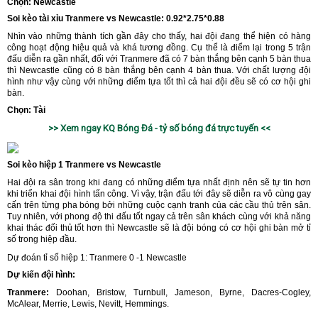
Chọn: Newcastle
Soi kèo tài xỉu Tranmere vs Newcastle: 0.92*2.75*0.88
Nhìn vào những thành tích gần đây cho thấy, hai đội đang thể hiện có hàng
công hoạt động hiệu quả và khá tương đồng. Cụ thể là điểm lại trong 5 trận
đấu diễn ra gần nhất, đối với Tranmere đã có 7 bàn thắng bên cạnh 5 bàn thua
thì Newcastle cũng có 8 bàn thắng bên cạnh 4 bàn thua. Với chất lượng đội
hình như vậy cùng với những điểm tựa tốt thì cả hai đội đều sẽ có cơ hội ghi
bàn.
Chọn: Tài
>> Xem ngay KQ Bóng Đá - tỷ số bóng đá trực tuyến <<
Soi kèo hiệp 1 Tranmere vs Newcastle
Hai đội ra sân trong khi đang có những điểm tựa nhất định nên sẽ tự tin hơn
khi triển khai đội hình tấn công. Vì vậy, trận đấu tới đây sẽ diễn ra vô cùng gay
cấn trên từng pha bóng bởi những cuộc cạnh tranh của các cầu thủ trên sân.
Tuy nhiên, với phong độ thi đấu tốt ngay cả trên sân khách cùng với khả năng
khai thác đối thủ tốt hơn thì Newcastle sẽ là đội bóng có cơ hội ghi bàn mở tỉ
số trong hiệp đầu.
Dự đoán tỉ số hiệp 1: Tranmere 0 -1 Newcastle
Dự kiến đội hình:
Tranmere:
Doohan, Bristow, Turnbull, Jameson, Byrne, Dacres-Cogley,
McAlear, Merrie, Lewis, Nevitt, Hemmings.