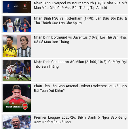
Nhận Định Liverpool vs Bournemouth (16/8): Nhà Vua Mở
Màn Mùa Giải, Chờ Mưa Bàn Thắng Tại Anfield
Nhận Định PSG vs Tottenham (14/8): Lần Đầu Đối Đầu &
Thử Thách Cực Lớn Cho Spurs
Nhận Định Dortmund vs Juventus (10/8): Lợi Thế Sân Nhà,
Dễ Có Mưa Bàn Thắng
Nhận Định Chelsea vs AC Milan (21h00, 10/8): Chờ Đợi Đại
Tiệc Bàn Thắng
Phân Tích Tân Binh Arsenal - Viktor Gyökeres: Lời Giải Cho
Bài Toán Dứt Điểm?
Premier League 2025/26: Điểm Danh 5 Ngôi Sao Đáng
Xem Nhất Mùa Giải Mới