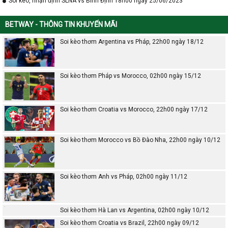
Soi kèo, nhận định SLNA vs Bình Định 18h00 ngày 25/06/2023
BETWAY - THÔNG TIN KHUYẾN MÃI
Soi kèo thơm Argentina vs Pháp, 22h00 ngày 18/12
Soi kèo thơm Pháp vs Morocco, 02h00 ngày 15/12
Soi kèo thơm Croatia vs Morocco, 22h00 ngày 17/12
Soi kèo thơm Morocco vs Bồ Đào Nha, 22h00 ngày 10/12
Soi kèo thơm Anh vs Pháp, 02h00 ngày 11/12
Soi kèo thơm Hà Lan vs Argentina, 02h00 ngày 10/12
Soi kèo thơm Croatia vs Brazil, 22h00 ngày 09/12