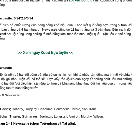
khi có 5 trận đối đầu bất bại. Vì vậy, chuyên gia
soi kèo bóng đá
tại Kqbongda cũng đi đến
ắng.
wcastle: 0.94*2.5*0.94
hể hiện có chất lượng của hàng công khá hiệu quả. Theo kết quả tổng hợp trong 5 trận đ
6 bàn thắng và 4 bàn thua thì Newcastle cũng có 11 bàn thắng và 3 bàn thua. Bên cạnh đó,
 tài thì hai đội cũng đang chứng tỏ khả năng khai thác lẫn nhau hiệu quả. Trận đấu vì thế cũng
ắng.
>> Xem ngay Kqbd trực tuyến <<
ewcastle
ộ tốt nên cả hai đội bóng sẽ đều có sự tự tin hơn khi tổ chức tấn công mạnh mẽ về phía
hội ghi bàn. Trận đấu vì thế sẽ được đẩy tốc độ lên cao ngay từ những phút đầu bởi nhữn
hủ hai đội. Vối điều kiện sân đấu tốt hơn và khả năng khai thác đối thủ hiệu quả thì trong hiệ
ăng tạo ra bàn thắng trước.
 - 0 Newcastle
, Davies; Doherty, Hojbjerg, Bissouma, Bentancur, Perisic, Son, Kane.
har, Trippier, Guimaraes, Joelinton, Longstaff, Almiron, Murphy, Wilson.
ham 2 - 1 Newcastle (chọn Tottenham và Tài trận).