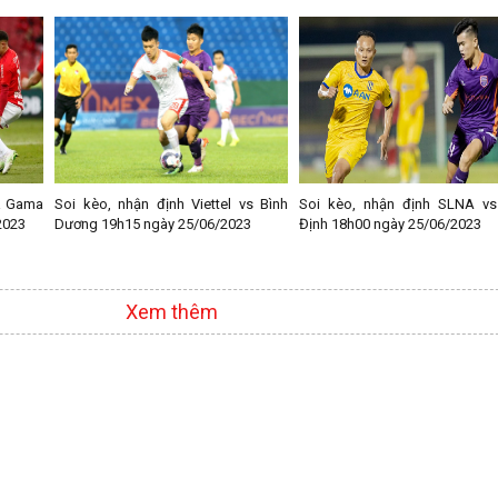
a Gama
Soi kèo, nhận định Viettel vs Bình
Soi kèo, nhận định SLNA vs
2023
Dương 19h15 ngày 25/06/2023
Định 18h00 ngày 25/06/2023
Xem thêm