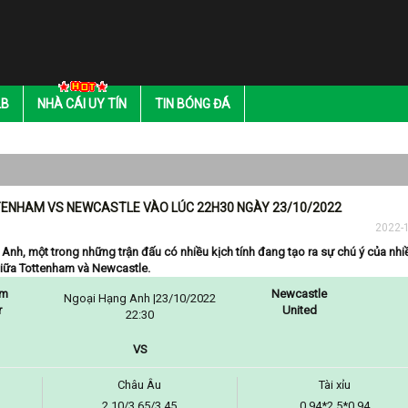
LB
NHÀ CÁI UY TÍN
TIN BÓNG ĐÁ
TTENHAM VS NEWCASTLE VÀO LÚC 22H30 NGÀY 23/10/2022
2022-
 Anh, một trong những trận đấu có nhiều kịch tính đang tạo ra sự chú ý của nhi
giữa Tottenham và Newcastle.
am
Newcastle
Ngoại Hạng Anh |23/10/2022
r
United
22:30
VS
Châu Âu
Tài xỉu
2.10/3.65/3.45
0.94*2.5*0.94