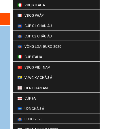
VĐQG ITALIA
VĐQG PHÁP
CÚP C1 CHÂU ÂU
CÚP C2 CHÂU ÂU
VÒNG LOẠI EURO 2020
CÚP ITALIA
VĐQG VIỆT NAM
VLWC KV CHÂU Á
LIÊN ĐOÀN ANH
CÚP FA
U23 CHÂU Á
EURO 2020