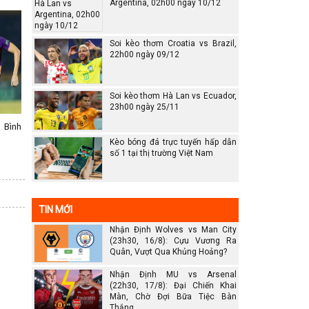
Argentina, 02h00 ngày 10/12
Soi kèo thơm Croatia vs Brazil,
22h00 ngày 09/12
Soi kèo thơm Hà Lan vs Ecuador,
23h00 ngày 25/11
 Bình
Kèo bóng đá trực tuyến hấp dẫn
số 1 tại thị trường Việt Nam
TIN MỚI
Nhận Định Wolves vs Man City
(23h30, 16/8): Cựu Vương Ra
Quân, Vượt Qua Khủng Hoảng?
Nhận Định MU vs Arsenal
(22h30, 17/8): Đại Chiến Khai
Màn, Chờ Đợi Bữa Tiệc Bàn
Thắng