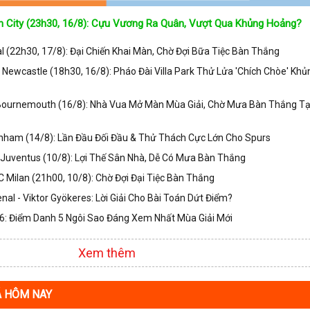
 City (23h30, 16/8): Cựu Vương Ra Quân, Vượt Qua Khủng Hoảng?
 (22h30, 17/8): Đại Chiến Khai Màn, Chờ Đợi Bữa Tiệc Bàn Thắng
s Newcastle (18h30, 16/8): Pháo Đài Villa Park Thử Lửa 'Chích Chòe' Khủ
 Bournemouth (16/8): Nhà Vua Mở Màn Mùa Giải, Chờ Mưa Bàn Thắng Tạ
nham (14/8): Lần Đầu Đối Đầu & Thử Thách Cực Lớn Cho Spurs
Juventus (10/8): Lợi Thế Sân Nhà, Dễ Có Mưa Bàn Thắng
 Milan (21h00, 10/8): Chờ Đợi Đại Tiệc Bàn Thắng
nal - Viktor Gyökeres: Lời Giải Cho Bài Toán Dứt Điểm?
: Điểm Danh 5 Ngôi Sao Đáng Xem Nhất Mùa Giải Mới
Xem thêm
Á HÔM NAY