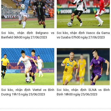
Soi kèo, nhận định Belgrano vs
Soi kèo, nhận định Vasco da Gama
Banfield 06h00 ngày 27/06/2023
vs Cuiaba 07h00 ngày 27/06/2023
Soi kèo, nhận định Viettel vs Bình
Soi kèo, nhận định SLNA vs Bình
Dương 19h15 ngày 25/06/2023
Định 18h00 ngày 25/06/2023