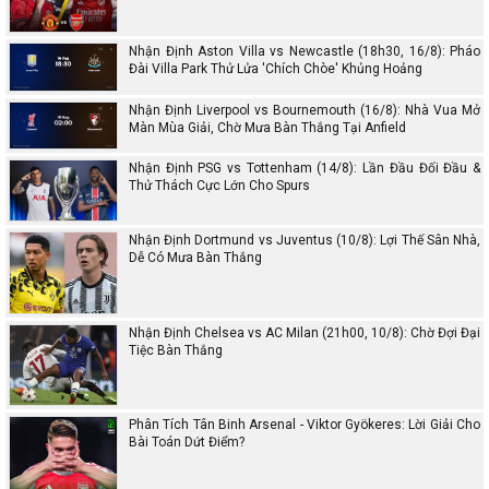
Nhận Định Aston Villa vs Newcastle (18h30, 16/8): Pháo
Đài Villa Park Thử Lửa 'Chích Chòe' Khủng Hoảng
Nhận Định Liverpool vs Bournemouth (16/8): Nhà Vua Mở
Màn Mùa Giải, Chờ Mưa Bàn Thắng Tại Anfield
Nhận Định PSG vs Tottenham (14/8): Lần Đầu Đối Đầu &
Thử Thách Cực Lớn Cho Spurs
Nhận Định Dortmund vs Juventus (10/8): Lợi Thế Sân Nhà,
Dễ Có Mưa Bàn Thắng
Nhận Định Chelsea vs AC Milan (21h00, 10/8): Chờ Đợi Đại
Tiệc Bàn Thắng
Phân Tích Tân Binh Arsenal - Viktor Gyökeres: Lời Giải Cho
Bài Toán Dứt Điểm?