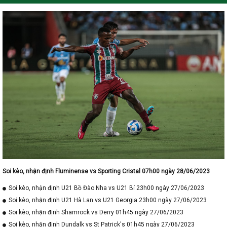
Soi kèo, nhận định Fluminense vs Sporting Cristal 07h00 ngày 28/06/2023
Soi kèo, nhận định U21 Bồ Đào Nha vs U21 Bỉ 23h00 ngày 27/06/2023
Soi kèo, nhận định U21 Hà Lan vs U21 Georgia 23h00 ngày 27/06/2023
Soi kèo, nhận định Shamrock vs Derry 01h45 ngày 27/06/2023
Soi kèo, nhận định Dundalk vs St Patrick's 01h45 ngày 27/06/2023