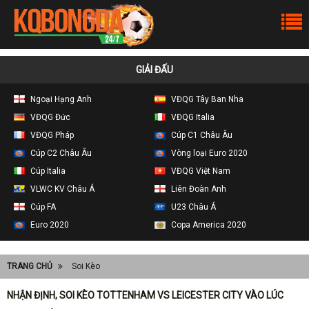
GIẢI ĐẤU
Ngoại Hạng Anh
VĐQG Tây Ban Nha
VĐQG Đức
VĐQG Italia
VĐQG Pháp
Cúp C1 Châu Âu
Cúp C2 Châu Âu
Vòng loại Euro 2020
Cúp Italia
VĐQG Việt Nam
VLWC KV Châu Á
Liên Đoàn Anh
Cúp FA
U23 Châu Á
Euro 2020
Copa America 2020
TRANG CHỦ
Soi Kèo
NHẬN ĐỊNH, SOI KÈO TOTTENHAM VS LEICESTER CITY VÀO LÚC