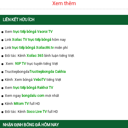
Xem thêm
LIÊN KẾT HỮU ÍCH
Xem
trực tiếp bóngá Vaoroi TV
Link
Xoilac TV trực tiếp bóngá
hôm nay
Link
trực tiếp bóngá Xoilac86.tv
miễn phí
Đối tác: Kênh
Xoilac 365
bình luận tiếng Việt.
Xem:
90P TV
trực tuyến tiếng Việt
Tructiepbongda
Tructiepbongda Cakhia
Kênh: Xem bóngá
VeboTV
tiếng Việt
Xem
trực tiếp bóngá Rakhoi TV
Xem ngay
bongdalu com
mới nhất
Kênh
Mitom TV
full HD
Đối tác: Kênh
Soco Live TV
full HD
NHẬN ĐỊNH BÓNG ĐÁ HÔM NAY