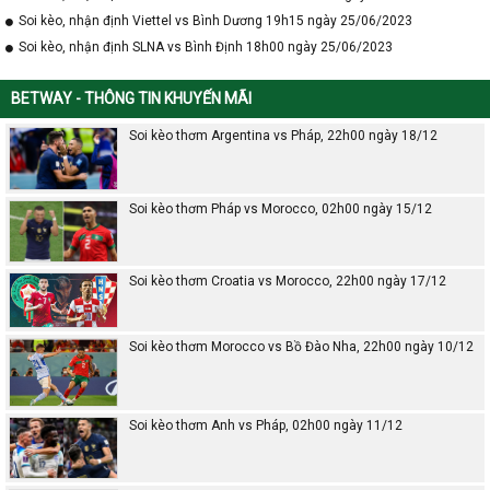
Soi kèo, nhận định Viettel vs Bình Dương 19h15 ngày 25/06/2023
Soi kèo, nhận định SLNA vs Bình Định 18h00 ngày 25/06/2023
BETWAY - THÔNG TIN KHUYẾN MÃI
Soi kèo thơm Argentina vs Pháp, 22h00 ngày 18/12
Soi kèo thơm Pháp vs Morocco, 02h00 ngày 15/12
Soi kèo thơm Croatia vs Morocco, 22h00 ngày 17/12
Soi kèo thơm Morocco vs Bồ Đào Nha, 22h00 ngày 10/12
Soi kèo thơm Anh vs Pháp, 02h00 ngày 11/12