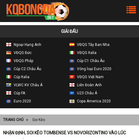
GIẢI ĐẤU
Ngoại Hạng Anh
VĐQG Tây Ban Nha
VĐQG Đức
VĐQG Italia
VĐQG Pháp
Cúp C1 Châu Âu
Cúp C2 Châu Âu
Vòng loại Euro 2020
Cúp Italia
VĐQG Việt Nam
VLWC KV Châu Á
Liên Đoàn Anh
Cúp FA
U23 Châu Á
Euro 2020
Copa America 2020
TRANG CHỦ
Soi Kèo
NHẬN ĐỊNH, SOI KÈO TOMBENSE VS NOVORIZONTINO VÀO LÚC