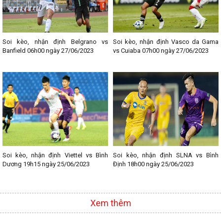
Soi kèo, nhận định Belgrano vs
Soi kèo, nhận định Vasco da Gama
Banfield 06h00 ngày 27/06/2023
vs Cuiaba 07h00 ngày 27/06/2023
Soi kèo, nhận định Viettel vs Bình
Soi kèo, nhận định SLNA vs Bình
Dương 19h15 ngày 25/06/2023
Định 18h00 ngày 25/06/2023
Xem thêm