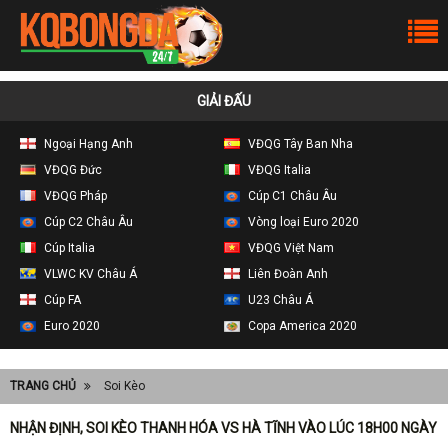
GIẢI ĐẤU
Ngoại Hạng Anh
VĐQG Tây Ban Nha
VĐQG Đức
VĐQG Italia
VĐQG Pháp
Cúp C1 Châu Âu
Cúp C2 Châu Âu
Vòng loại Euro 2020
Cúp Italia
VĐQG Việt Nam
VLWC KV Châu Á
Liên Đoàn Anh
Cúp FA
U23 Châu Á
Euro 2020
Copa America 2020
TRANG CHỦ
Soi Kèo
NHẬN ĐỊNH, SOI KÈO THANH HÓA VS HÀ TĨNH VÀO LÚC 18H00 NGÀY