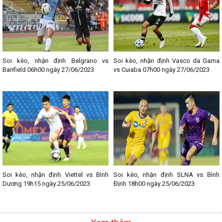
Soi kèo, nhận định Belgrano vs
Soi kèo, nhận định Vasco da Gama
Banfield 06h00 ngày 27/06/2023
vs Cuiaba 07h00 ngày 27/06/2023
Soi kèo, nhận định Viettel vs Bình
Soi kèo, nhận định SLNA vs Bình
Dương 19h15 ngày 25/06/2023
Định 18h00 ngày 25/06/2023