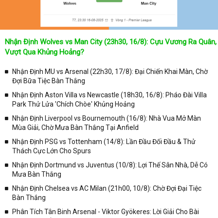
Nhận Định Wolves vs Man City (23h30, 16/8): Cựu Vương Ra Quân,
Vượt Qua Khủng Hoảng?
Nhận Định MU vs Arsenal (22h30, 17/8): Đại Chiến Khai Màn, Chờ
Đợi Bữa Tiệc Bàn Thắng
Nhận Định Aston Villa vs Newcastle (18h30, 16/8): Pháo Đài Villa
Park Thử Lửa 'Chích Chòe' Khủng Hoảng
Nhận Định Liverpool vs Bournemouth (16/8): Nhà Vua Mở Màn
Mùa Giải, Chờ Mưa Bàn Thắng Tại Anfield
Nhận Định PSG vs Tottenham (14/8): Lần Đầu Đối Đầu & Thử
Thách Cực Lớn Cho Spurs
Nhận Định Dortmund vs Juventus (10/8): Lợi Thế Sân Nhà, Dễ Có
Mưa Bàn Thắng
Nhận Định Chelsea vs AC Milan (21h00, 10/8): Chờ Đợi Đại Tiệc
Bàn Thắng
Phân Tích Tân Binh Arsenal - Viktor Gyökeres: Lời Giải Cho Bài