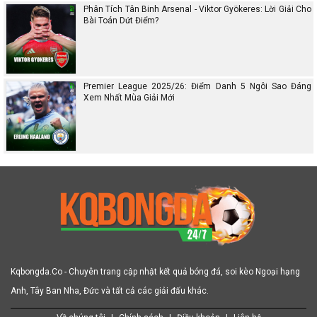
Phân Tích Tân Binh Arsenal - Viktor Gyökeres: Lời Giải Cho
Bài Toán Dứt Điểm?
Premier League 2025/26: Điểm Danh 5 Ngôi Sao Đáng
Xem Nhất Mùa Giải Mới
Kqbongda.Co - Chuyên trang cập nhật kết quả bóng đá, soi kèo Ngoại hạng
Anh, Tây Ban Nha, Đức và tất cả các giải đấu khác.