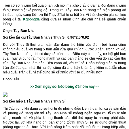
Trên cơ sở những kết quả phân tích mọi mặt cho thấy giữa hai đội đang chứng
tỏ sự khác biệt về phong độ. Trong khi Tây Ban Nha đang thể hiện phong độ
thi đấu ngày càng tốt hơn thì Thụy Sĩ lại tỏ ra bất ổn. Vì thế, chuyên gia soi kèo
bóng đá tại
Kqbongda
cũng đưa ra nhận định đội chủ nhà sẽ giành chiến
thắng.
Chọn: Tây Ban Nha
Soi kèo tài xỉu Tây Ban Nha vs Thụy Sĩ: 0.96*2.5*0.92
Đối với Thụy Sĩ thời gian gần đây đang thể hiện yếu điểm bởi hàng công
không hiệu quả khi trong 5 trận đấu vừa qua chỉ ghi được 3 bàn. Trong khi đó,
Tây Ban Nha cũng chỉ có được 3 bàn thua. Điều này cho thấy, cơ hội ghi bàn
của Thụy Sĩ cũng rất mong manh và các bàn thắng sẽ chủ yếu do các cầu thủ
của Tây Ban Nha làm nên. Bên cạnh đó, với chỉ có 1 bàn thắng diễn ra trong
trận đối đầu gần nhất thì hai đội cũng đã cho thấy khả năng kiểm soát lẫn nhau
hiệu quả. Trận đấu vì thế cũng sẽ kết thúc với tỉ lệ xỉu nhiều hơn.
Chọn: Xỉu
>> Xem ngay soi kèo bóng đá hôm nay <<
Soi kèo hiệp 1 Tây Ban Nha vs Thụy Sĩ
Thi đấu trong khi đang có sự hội tụ đủ những điều kiện thuận lợi cả về sân đấu
và phong độ đang lên thì Tây Ban Nha sẽ không ngần ngại khi tổ chức tấn
công mạnh mẽ về phía khung thành của đối thủ ngay từ những phút đầu.
Ngược lại, với khả năng ghi bàn không tốt thì Thụy Sĩ sẽ sử dụng chiến thuật
phòng ngự nhiều hơn. Với khả năng kiểm soát đối thủ tốt thì trong hiệp đầu,