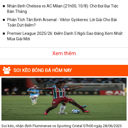
Nhận Định Chelsea vs AC Milan (21h00, 10/8): Chờ Đợi Đại Tiệc
Bàn Thắng
Phân Tích Tân Binh Arsenal - Viktor Gyökeres: Lời Giải Cho Bài
Toán Dứt Điểm?
Premier League 2025/26: Điểm Danh 5 Ngôi Sao Đáng Xem Nhất
Mùa Giải Mới
Xem thêm
SOI KÈO BÓNG ĐÁ HÔM NAY
Soi kèo, nhận định Fluminense vs Sporting Cristal 07h00 ngày 28/06/2023