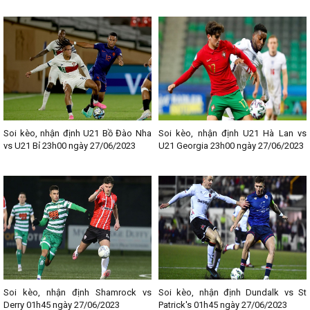
Soi kèo, nhận định U21 Bồ Đào Nha
Soi kèo, nhận định U21 Hà Lan vs
vs U21 Bỉ 23h00 ngày 27/06/2023
U21 Georgia 23h00 ngày 27/06/2023
Soi kèo, nhận định Shamrock vs
Soi kèo, nhận định Dundalk vs St
Derry 01h45 ngày 27/06/2023
Patrick's 01h45 ngày 27/06/2023