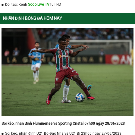
Đối tác: Kênh
Soco Live TV
full HD
NHẬN ĐỊNH BÓNG ĐÁ HÔM NAY
Soi kèo, nhận định Fluminense vs Sporting Cristal 07h00 ngày 28/06/2023
Soi kèo, nhận định U21 Bồ Đào Nha vs U21 Bỉ 23h00 ngày 27/06/2023