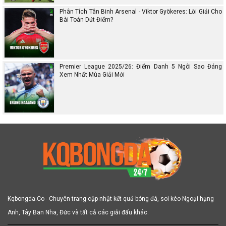
Phân Tích Tân Binh Arsenal - Viktor Gyökeres: Lời Giải Cho
Bài Toán Dứt Điểm?
Premier League 2025/26: Điểm Danh 5 Ngôi Sao Đáng
Xem Nhất Mùa Giải Mới
Kqbongda.Co - Chuyên trang cập nhật kết quả bóng đá, soi kèo Ngoại hạng
Anh, Tây Ban Nha, Đức và tất cả các giải đấu khác.