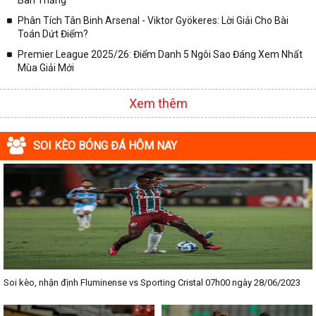
Phân Tích Tân Binh Arsenal - Viktor Gyökeres: Lời Giải Cho Bài
Toán Dứt Điểm?
Premier League 2025/26: Điểm Danh 5 Ngôi Sao Đáng Xem Nhất
Mùa Giải Mới
Xem thêm
SOI KÈO BÓNG ĐÁ HÔM NAY
Soi kèo, nhận định Fluminense vs Sporting Cristal 07h00 ngày 28/06/2023