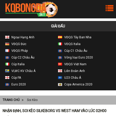
GIẢI ĐẤU
Ngoại Hạng Anh
VĐQG Tây Ban Nha
VĐQG Đức
VĐQG Italia
VĐQG Pháp
Cúp C1 Châu Âu
Cúp C2 Châu Âu
Vòng loại Euro 2020
Cúp Italia
VĐQG Việt Nam
VLWC KV Châu Á
Liên Đoàn Anh
Cúp FA
U23 Châu Á
Euro 2020
Copa America 2020
TRANG CHỦ
Soi Kèo
NHẬN ĐỊNH, SOI KÈO SILKEBORG VS WEST HAM VÀO LÚC 02H00