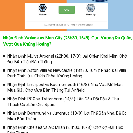
Nhận Định Wolves vs Man City (23h30, 16/8): Cựu Vương Ra Quân,
Vượt Qua Khủng Hoảng?
Nhận Định MU vs Arsenal (22h30, 17/8): Đại Chiến Khai Màn, Chờ
Đợi Bữa Tiệc Bàn Thắng
Nhận Định Aston Villa vs Newcastle (18h30, 16/8): Pháo Đài Villa
Park Thử Lửa 'Chích Chòe' Khủng Hoảng
Nhận Định Liverpool vs Bournemouth (16/8): Nhà Vua Mở Màn
Mùa Giải, Chờ Mưa Bàn Thắng Tại Anfield
Nhận Định PSG vs Tottenham (14/8): Lần Đầu Đối Đầu & Thử
Thách Cực Lớn Cho Spurs
Nhận Định Dortmund vs Juventus (10/8): Lợi Thế Sân Nhà, Dễ Có
Mưa Bàn Thắng
Nhận Định Chelsea vs AC Milan (21h00, 10/8): Chờ Đợi Đại Tiệc
Bàn Thắng