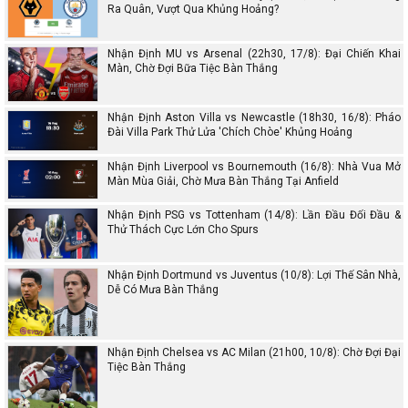
Ra Quân, Vượt Qua Khủng Hoảng?
Nhận Định MU vs Arsenal (22h30, 17/8): Đại Chiến Khai
Màn, Chờ Đợi Bữa Tiệc Bàn Thắng
Nhận Định Aston Villa vs Newcastle (18h30, 16/8): Pháo
Đài Villa Park Thử Lửa 'Chích Chòe' Khủng Hoảng
Nhận Định Liverpool vs Bournemouth (16/8): Nhà Vua Mở
Màn Mùa Giải, Chờ Mưa Bàn Thắng Tại Anfield
Nhận Định PSG vs Tottenham (14/8): Lần Đầu Đối Đầu &
Thử Thách Cực Lớn Cho Spurs
Nhận Định Dortmund vs Juventus (10/8): Lợi Thế Sân Nhà,
Dễ Có Mưa Bàn Thắng
Nhận Định Chelsea vs AC Milan (21h00, 10/8): Chờ Đợi Đại
Tiệc Bàn Thắng