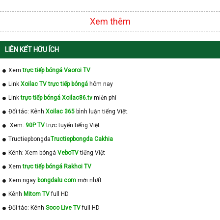
Xem thêm
LIÊN KẾT HỮU ÍCH
Xem
trực tiếp bóngá Vaoroi TV
Link
Xoilac TV trực tiếp bóngá
hôm nay
Link
trực tiếp bóngá Xoilac86.tv
miễn phí
Đối tác: Kênh
Xoilac 365
bình luận tiếng Việt.
Xem:
90P TV
trực tuyến tiếng Việt
Tructiepbongda
Tructiepbongda Cakhia
Kênh: Xem bóngá
VeboTV
tiếng Việt
Xem
trực tiếp bóngá Rakhoi TV
Xem ngay
bongdalu com
mới nhất
Kênh
Mitom TV
full HD
Đối tác: Kênh
Soco Live TV
full HD