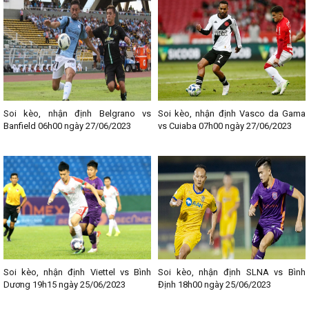
Soi kèo, nhận định Belgrano vs
Soi kèo, nhận định Vasco da Gama
Banfield 06h00 ngày 27/06/2023
vs Cuiaba 07h00 ngày 27/06/2023
Soi kèo, nhận định Viettel vs Bình
Soi kèo, nhận định SLNA vs Bình
Dương 19h15 ngày 25/06/2023
Định 18h00 ngày 25/06/2023