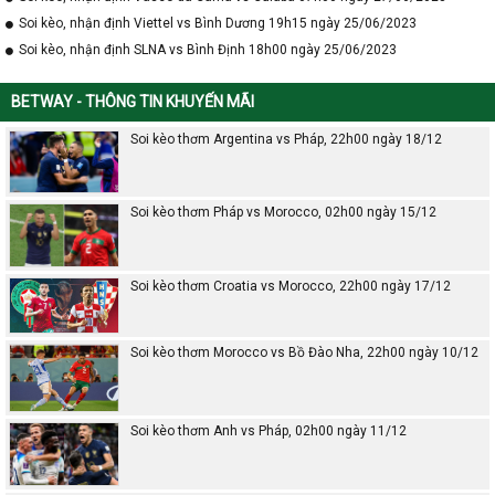
Soi kèo, nhận định Viettel vs Bình Dương 19h15 ngày 25/06/2023
Soi kèo, nhận định SLNA vs Bình Định 18h00 ngày 25/06/2023
BETWAY - THÔNG TIN KHUYẾN MÃI
Soi kèo thơm Argentina vs Pháp, 22h00 ngày 18/12
Soi kèo thơm Pháp vs Morocco, 02h00 ngày 15/12
Soi kèo thơm Croatia vs Morocco, 22h00 ngày 17/12
Soi kèo thơm Morocco vs Bồ Đào Nha, 22h00 ngày 10/12
Soi kèo thơm Anh vs Pháp, 02h00 ngày 11/12