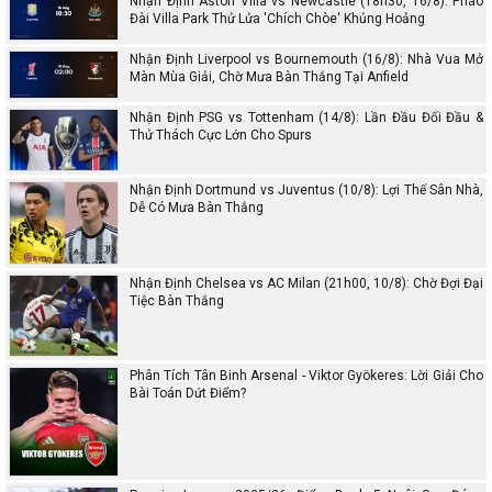
Nhận Định Aston Villa vs Newcastle (18h30, 16/8): Pháo
Đài Villa Park Thử Lửa 'Chích Chòe' Khủng Hoảng
Nhận Định Liverpool vs Bournemouth (16/8): Nhà Vua Mở
Màn Mùa Giải, Chờ Mưa Bàn Thắng Tại Anfield
Nhận Định PSG vs Tottenham (14/8): Lần Đầu Đối Đầu &
Thử Thách Cực Lớn Cho Spurs
Nhận Định Dortmund vs Juventus (10/8): Lợi Thế Sân Nhà,
Dễ Có Mưa Bàn Thắng
Nhận Định Chelsea vs AC Milan (21h00, 10/8): Chờ Đợi Đại
Tiệc Bàn Thắng
Phân Tích Tân Binh Arsenal - Viktor Gyökeres: Lời Giải Cho
Bài Toán Dứt Điểm?