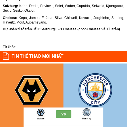
Salzburg:
Kohn, Dedic, Pavlovic, Solet, Wober, Capaldo, Seiwald, Kjaergaard,
Sucic, Sesko, Okafor.
Chelsea:
Kepa, James, Fofana, Silva, Chilwell, Kovacic, Jorghinho, Sterling,
Havertz, Mout, Aubameyang.
Dự đoán tỉ số trận đấu: Salzburg 0 - 1 Chelsea (chon Chelsea và Xỉu trận).
Từ khóa:
TIN THỂ THAO MỚI NHẤT