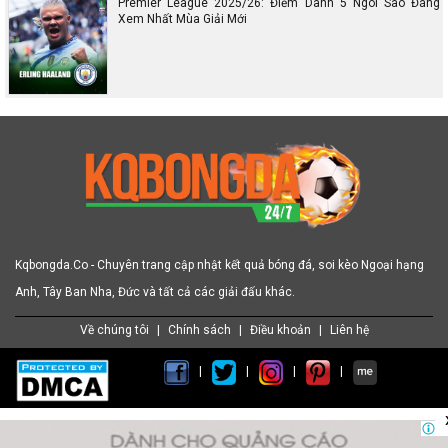
Premier League 2025/26: Điểm Danh 5 Ngôi Sao Đáng
Xem Nhất Mùa Giải Mới
Kqbongda.Co - Chuyên trang cập nhật kết quả bóng đá, soi kèo Ngoại hạng
Anh, Tây Ban Nha, Đức và tất cả các giải đấu khác.
Về chúng tôi
|
Chính sách
|
Điều khoản
|
Liên hệ
|
|
|
|