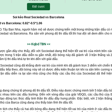
Đặt cược
Soi kèo Real Sociedad vs Barcelona
 vs Barcelona: 0.82*-0.5*1.06
QG Tây Ban Nha, người hâm mộ sẽ được chứng kiến một trong những trận đấu có 
ociedad và Barcelona. Ra sân với phong độ thi đấu tốt thì hai đội sẽ đem đến cho 
>> Kqbd TBN <<
ược gần đây cho thấy, đối với Sociedad đang thể hiện tốt vai trò của mình trên cá
ược trong 5 trận đấu diễn ra gần nhất, đội bóng này đã giành về 3 trận thắng và 2
m lý thi đấu khá tự tin khi đến với giải đấu.
 Sociedad cũng đã khẳng định vai trò của mình khi đã giành trọn 3 điểm với chiến 
đấu tiếp theo, đội bóng này sẽ có được điều kiện thuận lợi khi ra sân trên cương v
trận đấu diễn ra tại sân nhà cũng cho thấy các cầu thủ của Sociedad đã thể hiệ
 đang chứng tỏ phong độ thi đấu tốt. Điều này được chứng minh bởi 5 trận đấu bấ
ác nhau trên các đấu trường. Đến với vòng đầu của giải VĐQG, các cầu thủ của 
ạo động lực thúc đẩy tinh thần thi đấu đầy hưng phấn. Đặc biệt, với 2 trận thắn
 thủ của Barca cũng đang cho thấy bản lĩnh thi đấu tốt.
 tích cho thấy cả hai đôi bóng đều đang thể hiện tốt vai trò của mình ở các đấu t