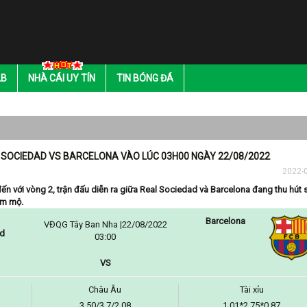
LB
NHÀ CÁI UY TÍN
TIN BÓNG ĐÁ
L SOCIEDAD VS BARCELONA VÀO LÚC 03H00 NGÀY 22/08/2022
2022-
i đến với vòng 2, trận đấu diễn ra giữa Real Sociedad và Barcelona đang thu hút 
âm mộ.
Barcelona
VĐQG Tây Ban Nha |22/08/2022
d
03:00
VS
Châu Âu
Tài xỉu
3.50/3.7/2.08
1.01*2.75*0.87