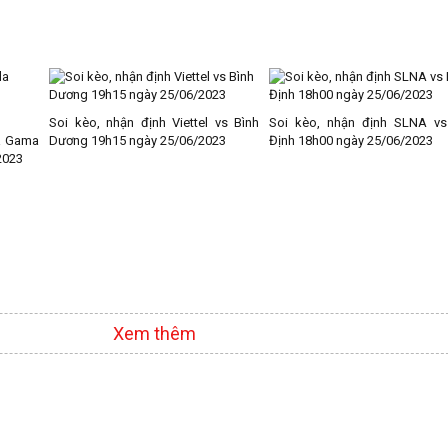
Soi kèo, nhận định Viettel vs Bình
Soi kèo, nhận định SLNA vs
a Gama
Dương 19h15 ngày 25/06/2023
Định 18h00 ngày 25/06/2023
2023
Xem thêm