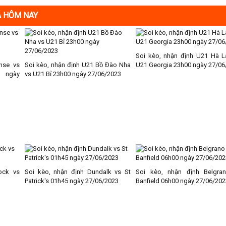
Á HÔM NAY
Soi kèo, nhận định U21 Hà L
nse vs
Soi kèo, nhận định U21 Bồ Đào Nha
U21 Georgia 23h00 ngày 27/06
0 ngày
vs U21 Bỉ 23h00 ngày 27/06/2023
ock vs
Soi kèo, nhận định Dundalk vs St
Soi kèo, nhận định Belgra
Patrick's 01h45 ngày 27/06/2023
Banfield 06h00 ngày 27/06/202