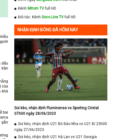
Kênh
Mitom TV
full HD
Đối tác: Kênh
Soco Live TV
full HD
NHẬN ĐỊNH BÓNG ĐÁ HÔM NAY
nhiều
người
c đấu
 trận
thắng
ị của
n khả
Soi kèo, nhận định Fluminense vs Sporting Cristal
t bại
07h00 ngày 28/06/2023
Barca
g gần
Soi kèo, nhận định U21 Bồ Đào Nha vs U21 Bỉ 23h00
ngày 27/06/2023
rường
Soi kèo, nhận định U21 Hà Lan vs U21 Georgia