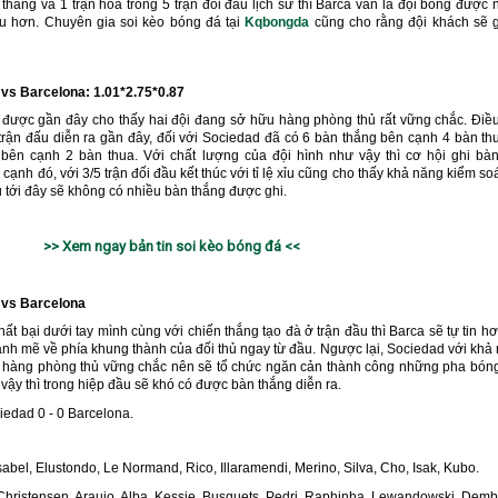
 thắng và 1 trận hòa trong 5 trận đối đầu lịch sử thì Barca vẫn là đội bóng được 
u hơn. Chuyên gia soi kèo bóng đá tại
Kqbongda
cũng cho rằng đội khách sẽ 
 vs Barcelona: 1.01*2.75*0.87
 được gần đây cho thấy hai đội đang sở hữu hàng phòng thủ rất vững chắc. Điề
rận đấu diễn ra gần đây, đối với Sociedad đã có 6 bàn thắng bên cạnh 4 bàn thu
bên cạnh 2 bàn thua. Với chất lượng của đội hình như vậy thì cơ hội ghi bà
cạnh đó, với 3/5 trận đối đầu kết thúc với tỉ lệ xỉu cũng cho thấy khả năng kiểm soá
u tới đây sẽ không có nhiều bàn thắng được ghi.
>> Xem ngay bản tin soi kèo bóng đá <<
 vs Barcelona
hất bại dưới tay mình cùng với chiến thắng tạo đà ở trận đầu thì Barca sẽ tự tin hơ
mạnh mẽ về phía khung thành của đối thủ ngay từ đầu. Ngược lại, Sociedad với khả
ới hàng phòng thủ vững chắc nên sẽ tổ chức ngăn cản thành công những pha bón
vậy thì trong hiệp đầu sẽ khó có được bàn thắng diễn ra.
iedad 0 - 0 Barcelona.
bel, Elustondo, Le Normand, Rico, Illaramendi, Merino, Silva, Cho, Isak, Kubo.
Christensen, Araujo, Alba, Kessie, Busquets, Pedri, Raphinha, Lewandowski, Demb