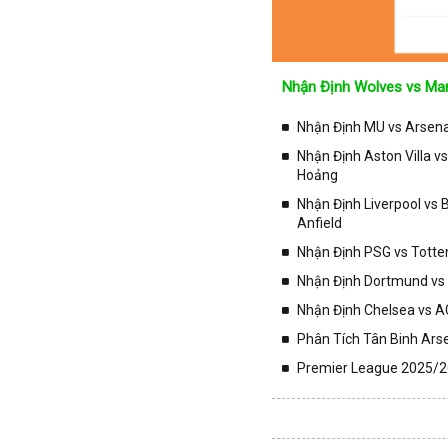
Iran
Iraq
Ireland
Nhận Định Wolves vs Man
Israel
Italia
Nhận Định MU vs Arsenal
Jordan
Nhận Định Aston Villa v
Hoảng
Kazakhstan
Nhận Định Liverpool vs
Kosovo
Anfield
Kuwait
Nhận Định PSG vs Totte
Lao
Nhận Định Dortmund vs 
Latvia
Nhận Định Chelsea vs AC
Li băng
Phân Tích Tân Binh Arse
Liechtenstein
Premier League 2025/26
Lithuania
Luxembourg
Ma rốc