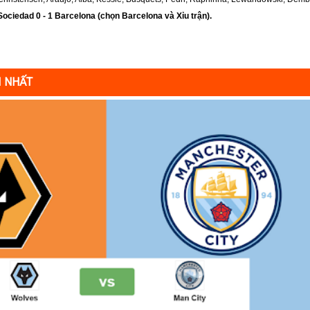
Sociedad 0 - 1 Barcelona (chọn Barcelona và Xỉu trận).
I NHẤT