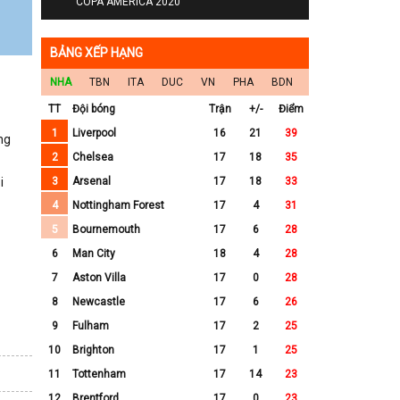
COPA AMERICA 2020
BẢNG XẾP HẠNG
NHA
TBN
ITA
DUC
VN
PHA
BDN
TT
Đội bóng
Trận
+/-
Điểm
1
Liverpool
16
21
39
ng
2
Chelsea
17
18
35
i
3
Arsenal
17
18
33
4
Nottingham Forest
17
4
31
5
Bournemouth
17
6
28
6
Man City
18
4
28
7
Aston Villa
17
0
28
8
Newcastle
17
6
26
9
Fulham
17
2
25
10
Brighton
17
1
25
11
Tottenham
17
14
23
12
Brentford
17
0
23