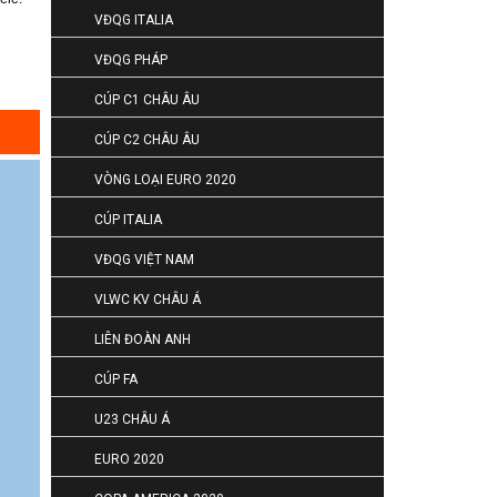
VĐQG ITALIA
VĐQG PHÁP
CÚP C1 CHÂU ÂU
CÚP C2 CHÂU ÂU
VÒNG LOẠI EURO 2020
CÚP ITALIA
VĐQG VIỆT NAM
VLWC KV CHÂU Á
LIÊN ĐOÀN ANH
CÚP FA
U23 CHÂU Á
EURO 2020