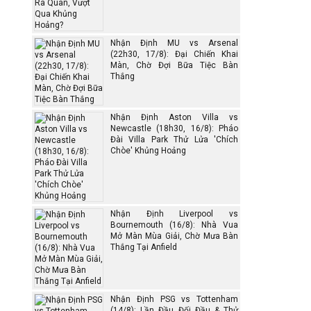
Nhận Định MU vs Arsenal
(22h30, 17/8): Đại Chiến Khai
Màn, Chờ Đợi Bữa Tiệc Bàn
Thắng
Nhận Định Aston Villa vs
Newcastle (18h30, 16/8): Pháo
Đài Villa Park Thử Lửa 'Chích
Chòe' Khủng Hoảng
Nhận Định Liverpool vs
Bournemouth (16/8): Nhà Vua
Mở Màn Mùa Giải, Chờ Mưa Bàn
Thắng Tại Anfield
Nhận Định PSG vs Tottenham
(14/8): Lần Đầu Đối Đầu & Thử