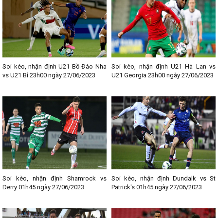
Soi kèo, nhận định U21 Bồ Đào Nha
Soi kèo, nhận định U21 Hà Lan vs
vs U21 Bỉ 23h00 ngày 27/06/2023
U21 Georgia 23h00 ngày 27/06/2023
Soi kèo, nhận định Shamrock vs
Soi kèo, nhận định Dundalk vs St
Derry 01h45 ngày 27/06/2023
Patrick's 01h45 ngày 27/06/2023