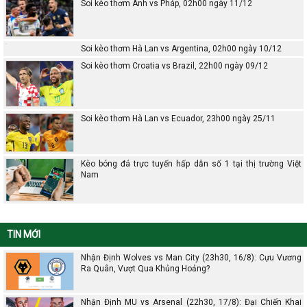
Soi kèo thơm Anh vs Pháp, 02h00 ngày 11/12
Soi kèo thơm Hà Lan vs Argentina, 02h00 ngày 10/12
Soi kèo thơm Croatia vs Brazil, 22h00 ngày 09/12
Soi kèo thơm Hà Lan vs Ecuador, 23h00 ngày 25/11
Kèo bóng đá trực tuyến hấp dẫn số 1 tại thị trường Việt
Nam
TIN MỚI
Nhận Định Wolves vs Man City (23h30, 16/8): Cựu Vương
Ra Quân, Vượt Qua Khủng Hoảng?
Nhận Định MU vs Arsenal (22h30, 17/8): Đại Chiến Khai