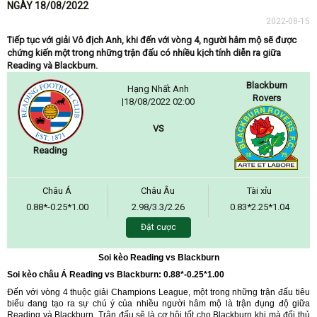
NGÀY 18/08/2022
2022-08-15
Tiếp tục với giải Vô địch Anh, khi đến với vòng 4, người hâm mộ sẽ được
chứng kiến một trong những trận đấu có nhiều kịch tính diễn ra giữa
Reading và Blackburn.
Blackburn
Hạng Nhất Anh
Rovers
|18/08/2022 02:00
VS
Reading
Châu Á
Châu Âu
Tài xỉu
0.88*-0.25*1.00
2.98/3.3/2.26
0.83*2.25*1.04
Đặt cược
Soi kèo Reading vs Blackburn
Soi kèo châu Á Reading vs Blackburn: 0.88*-0.25*1.00
Đến với vòng 4 thuộc giải Champions League, một trong những trận đấu tiêu
biểu đang tạo ra sự chú ý của nhiều người hâm mộ là trận đụng độ giữa
Reading và Blackburn. Trận đấu sẽ là cơ hội tốt cho Blackburn khi mà đối thủ