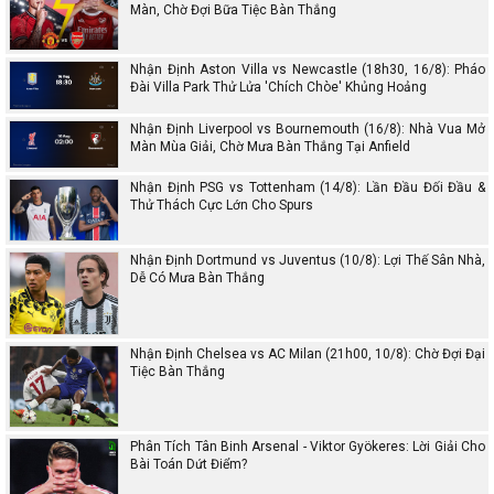
Màn, Chờ Đợi Bữa Tiệc Bàn Thắng
Nhận Định Aston Villa vs Newcastle (18h30, 16/8): Pháo
Đài Villa Park Thử Lửa 'Chích Chòe' Khủng Hoảng
Nhận Định Liverpool vs Bournemouth (16/8): Nhà Vua Mở
Màn Mùa Giải, Chờ Mưa Bàn Thắng Tại Anfield
Nhận Định PSG vs Tottenham (14/8): Lần Đầu Đối Đầu &
Thử Thách Cực Lớn Cho Spurs
Nhận Định Dortmund vs Juventus (10/8): Lợi Thế Sân Nhà,
Dễ Có Mưa Bàn Thắng
Nhận Định Chelsea vs AC Milan (21h00, 10/8): Chờ Đợi Đại
Tiệc Bàn Thắng
Phân Tích Tân Binh Arsenal - Viktor Gyökeres: Lời Giải Cho
Bài Toán Dứt Điểm?