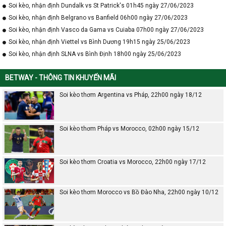
Soi kèo, nhận định Dundalk vs St Patrick's 01h45 ngày 27/06/2023
Soi kèo, nhận định Belgrano vs Banfield 06h00 ngày 27/06/2023
Soi kèo, nhận định Vasco da Gama vs Cuiaba 07h00 ngày 27/06/2023
Soi kèo, nhận định Viettel vs Bình Dương 19h15 ngày 25/06/2023
Soi kèo, nhận định SLNA vs Bình Định 18h00 ngày 25/06/2023
BETWAY - THÔNG TIN KHUYẾN MÃI
Soi kèo thơm Argentina vs Pháp, 22h00 ngày 18/12
Soi kèo thơm Pháp vs Morocco, 02h00 ngày 15/12
Soi kèo thơm Croatia vs Morocco, 22h00 ngày 17/12
Soi kèo thơm Morocco vs Bồ Đào Nha, 22h00 ngày 10/12