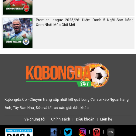
Premier League 2025/26: Điểm Danh 5 Ngôi Sao Đáng
Xem Nhất Mùa Giải Mới
Kqbongda.Co - Chuyên trang cập nhật kết quả bóng đá, soi kèo Ngoại hạng
Anh, Tây Ban Nha, Đức và tất cả các giải đấu khác.
Về chúng tôi
|
Chính sách
|
Điều khoản
|
Liên hệ
|
|
|
|