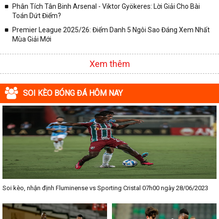
Phân Tích Tân Binh Arsenal - Viktor Gyökeres: Lời Giải Cho Bài
Toán Dứt Điểm?
Premier League 2025/26: Điểm Danh 5 Ngôi Sao Đáng Xem Nhất
Mùa Giải Mới
Xem thêm
SOI KÈO BÓNG ĐÁ HÔM NAY
Soi kèo, nhận định Fluminense vs Sporting Cristal 07h00 ngày 28/06/2023