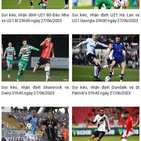
Soi kèo, nhận định U21 Bồ Đào Nha
Soi kèo, nhận định U21 Hà Lan vs
vs U21 Bỉ 23h00 ngày 27/06/2023
U21 Georgia 23h00 ngày 27/06/2023
Soi kèo, nhận định Shamrock vs
Soi kèo, nhận định Dundalk vs St
Derry 01h45 ngày 27/06/2023
Patrick's 01h45 ngày 27/06/2023