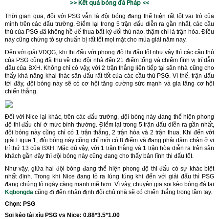
>> Kết quả bóng đá Pháp <<
Thời gian qua, đối với PSG vẫn là đội bóng đang thể hiện rất tốt vai trò của
mình trên các đấu trường. Điểm lại trong 5 trận đấu diễn ra gần nhất, các cầu
thủ của PSG đã không hề để thua bất kỳ đối thủ nào, thậm chí là trận hòa. Điều
này cũng chứng tỏ sự chuẩn bị rất tốt mọi mặt cho mùa giải năm nay.
Đến với giải VĐQG, khi thi đấu với phong độ thi đấu tốt như vậy thì các cầu thủ
của PSG cũng đã thu về cho đội nhà đến 21 điểm tổng và chiếm lĩnh vị trí dẫn
đầu của BXH. Không chỉ có vậy, với 2 trận thắng liên tiếp tại sân nhà cũng cho
thấy khả năng khai thác sân đấu rất tốt của các cầu thủ PSG. Vì thế, trận đấu
tới đây, đội bóng này sẽ có cơ hội tăng cường sức mạnh và gia tăng cơ hội
chiến thắng.
Đối với Nice lại khác, trên các đấu trường, đội bóng này đang thể hiện phong
độ thi đấu chỉ ở mức bình thường. Điểm lại trong 5 trận đấu diễn ra gần nhất,
đội bóng này cũng chỉ có 1 trận thắng, 2 trận hòa và 2 trận thua. Khi đến với
giải Ligue 1, đội bóng này cũng chỉ mới có 8 điểm và đang phải dậm chân ở vị
trí thứ 13 của BXH. Mặc dù vậy, với 1 trận thắng và 1 trận hòa diễn ra trên sân
khách gần đây thì đội bóng này cũng đang cho thấy bản lĩnh thi đấu tốt.
Như vậy, giữa hai đội bóng đang thể hiện phong độ thi đấu có sự khác biệt
nhất định. Trong khi Nice đang tỏ ra lúng túng khi đến với giải đấu thì PSG
đang chứng tỏ ngày càng mạnh mẽ hơn. Vì vậy, chuyên gia soi kèo bóng đá tại
Kqbongda
cũng đi đến nhận định đội chủ nhà sẽ có chiến thắng trong tầm tay.
Chọn: PSG
Soi kèo tài xỉu PSG vs Nice: 0.88*3.5*1.00