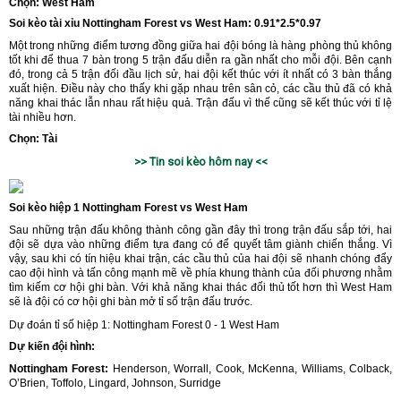
Chọn: West Ham
Soi kèo tài xỉu Nottingham Forest vs West Ham: 0.91*2.5*0.97
Một trong những điểm tương đồng giữa hai đội bóng là hàng phòng thủ không
tốt khi để thua 7 bàn trong 5 trận đấu diễn ra gần nhất cho mỗi đội. Bên cạnh
đó, trong cả 5 trận đối đầu lịch sử, hai đội kết thúc với ít nhất có 3 bàn thắng
xuất hiện. Điều này cho thấy khi gặp nhau trên sân cỏ, các cầu thủ đã có khả
năng khai thác lẫn nhau rất hiệu quả. Trận đấu vì thế cũng sẽ kết thúc với tỉ lệ
tài nhiều hơn.
Chọn: Tài
>> Tin soi kèo hôm nay <<
Soi kèo hiệp 1 Nottingham Forest vs West Ham
Sau những trận đấu không thành công gần đây thì trong trận đấu sắp tới, hai
đội sẽ dựa vào những điểm tựa đang có để quyết tâm giành chiến thắng. Vì
vậy, sau khi có tín hiệu khai trận, các cầu thủ của hai đội sẽ nhanh chóng đẩy
cao đội hình và tấn công mạnh mẽ về phía khung thành của đối phương nhằm
tìm kiếm cơ hội ghi bàn. Với khả năng khai thác đối thủ tốt hơn thì West Ham
sẽ là đội có cơ hội ghi bàn mở tỉ số trận đấu trước.
Dự đoán tỉ số hiệp 1: Nottingham Forest 0 - 1 West Ham
Dự kiến đội hình:
Nottingham Forest:
Henderson, Worrall, Cook, McKenna, Williams, Colback,
O’Brien, Toffolo, Lingard, Johnson, Surridge