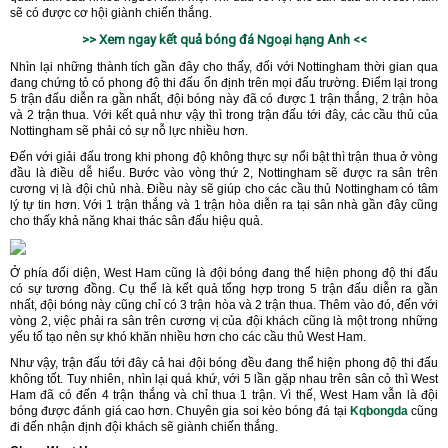
sẽ có được cơ hội giành chiến thắng.
>> Xem ngay kết quả bóng đá Ngoại hạng Anh <<
Nhìn lại những thành tích gần đây cho thấy, đối với Nottingham thời gian qua
đang chứng tỏ có phong độ thi đấu ổn định trên mọi đấu trường. Điểm lại trong
5 trận đấu diễn ra gần nhất, đội bóng này đã có được 1 trận thắng, 2 trận hòa
và 2 trận thua. Với kết quả như vậy thì trong trận đấu tới đây, các cầu thủ của
Nottingham sẽ phải có sự nỗ lực nhiều hơn.
Đến với giải đấu trong khi phong độ không thực sự nổi bật thì trận thua ở vòng
đầu là điều dễ hiểu. Bước vào vòng thứ 2, Nottingham sẽ được ra sân trên
cương vị là đội chủ nhà. Điều này sẽ giúp cho các cầu thủ Nottingham có tâm
lý tự tin hơn. Với 1 trận thắng và 1 trận hòa diễn ra tại sân nhà gần đây cũng
cho thấy khả năng khai thác sân đấu hiệu quả.
Ở phía đối diện, West Ham cũng là đội bóng đang thể hiện phong độ thi đấu
có sự tương đồng. Cụ thể là kết quả tổng hợp trong 5 trận đấu diễn ra gần
nhất, đội bóng này cũng chỉ có 3 trận hòa và 2 trận thua. Thêm vào đó, đến với
vòng 2, việc phải ra sân trên cương vị của đội khách cũng là một trong những
yếu tố tạo nên sự khó khăn nhiều hơn cho các cầu thủ West Ham.
Như vậy, trận đấu tới đây cả hai đội bóng đều đang thể hiện phong độ thi đấu
không tốt. Tuy nhiên, nhìn lại quá khứ, với 5 lần gặp nhau trên sân cỏ thì West
Ham đã có đến 4 trận thắng và chỉ thua 1 trận. Vì thế, West Ham vẫn là đội
bóng được đánh giá cao hơn. Chuyên gia soi kèo bóng đá tại
Kqbongda
cũng
đi đến nhận định đội khách sẽ giành chiến thắng.