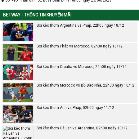
Soi kèo, nhận định SLNA vs Bình Định 18h00 ngày 25/06/2023
BETWAY - THÔNG TIN KHUYẾN MÃI
Soi kèo thơm Argentina vs Pháp, 22h00 ngày 18/12
Soi kèo thơm Pháp vs Morocco, 02h00 ngày 15/12
Soi kèo thơm Croatia vs Morocco, 22h00 ngày 17/12
Soi kèo thơm Morocco vs Bồ Đào Nha, 22h00 ngày 10/12
Soi kèo thơm Anh vs Pháp, 02h00 ngày 11/12
Soi kèo thơm Hà Lan vs Argentina, 02h00 ngày 10/12