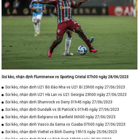
Soi kèo, nhận định Fluminense vs Sporting Cristal 07h00 ngày 28/06/2023
Soi kèo, nhận định U21 Bồ Đào Nha vs U21 Bỉ 23h00 ngày 27/06/2023
Soi kèo, nhận định U21 Hà Lan vs U21 Georgia 23h00 ngày 27/06/2023
Soi kèo, nhận định Shamrock vs Derry 01h45 ngày 27/06/2023
Soi kèo, nhận định Dundalk vs St Patrick's 01h45 ngày 27/06/2023
Soi kèo, nhận định Belgrano vs Banfield 06h00 ngày 27/06/2023
Soi kèo, nhận định Vasco da Gama vs Cuiaba 07h00 ngày 27/06/2023
Soi kèo, nhận định Viettel vs Bình Dương 19h15 ngày 25/06/2023