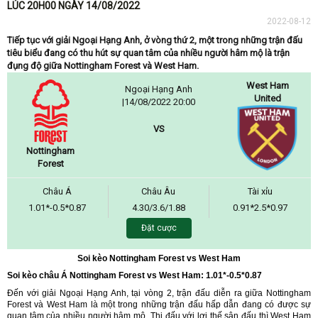
LÚC 20H00 NGÀY 14/08/2022
2022-08-12
Tiếp tục với giải Ngoại Hạng Anh, ở vòng thứ 2, một trong những trận đấu
tiêu biểu đang có thu hút sự quan tâm của nhiều người hâm mộ là trận
đụng độ giữa Nottingham Forest và West Ham.
West Ham
Ngoại Hạng Anh
United
|14/08/2022 20:00
VS
Nottingham
Forest
Châu Á
Châu Âu
Tài xỉu
1.01*-0.5*0.87
4.30/3.6/1.88
0.91*2.5*0.97
Đặt cược
Soi kèo Nottingham Forest vs West Ham
Soi kèo châu Á Nottingham Forest vs West Ham: 1.01*-0.5*0.87
Đến với giải Ngoại Hạng Anh, tại vòng 2, trận đấu diễn ra giữa Nottingham
Forest và West Ham là một trong những trận đấu hấp dẫn đang có được sự
quan tâm của nhiều người hâm mộ. Thi đấu với lợi thế sân đấu thì West Ham