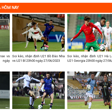
Á HÔM NAY
nse vs
Soi kèo, nhận định U21 Bồ Đào Nha
Soi kèo, nhận định U21 Hà L
0 ngày
vs U21 Bỉ 23h00 ngày 27/06/2023
U21 Georgia 23h00 ngày 27/06