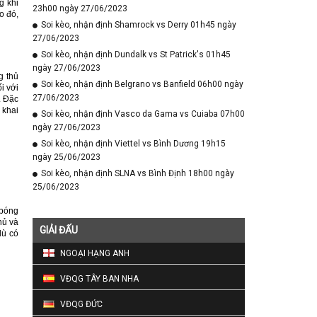
g khi
23h00 ngày 27/06/2023
o đó,
Soi kèo, nhận định Shamrock vs Derry 01h45 ngày
27/06/2023
Soi kèo, nhận định Dundalk vs St Patrick's 01h45
ngày 27/06/2023
g thủ
Soi kèo, nhận định Belgrano vs Banfield 06h00 ngày
i với
27/06/2023
. Đặc
 khai
Soi kèo, nhận định Vasco da Gama vs Cuiaba 07h00
ngày 27/06/2023
Soi kèo, nhận định Viettel vs Bình Dương 19h15
ngày 25/06/2023
Soi kèo, nhận định SLNA vs Bình Định 18h00 ngày
25/06/2023
 bóng
hủ và
GIẢI ĐẤU
dù có
NGOẠI HẠNG ANH
VĐQG TÂY BAN NHA
VĐQG ĐỨC