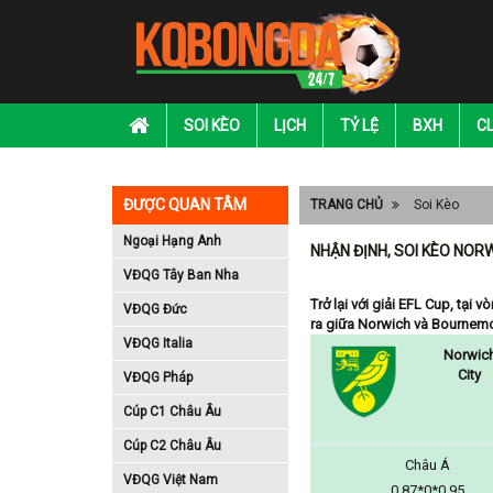
SOI KÈO
LỊCH
TỶ LỆ
BXH
C
ĐƯỢC QUAN TÂM
TRANG CHỦ
Soi Kèo
Ngoại Hạng Anh
NHẬN ĐỊNH, SOI KÈO NO
VĐQG Tây Ban Nha
Trở lại với giải EFL Cup, tạ
VĐQG Đức
ra giữa Norwich và Bournem
VĐQG Italia
Norwic
City
VĐQG Pháp
Cúp C1 Châu Âu
Cúp C2 Châu Âu
Châu Á
VĐQG Việt Nam
0.87*0*0.95