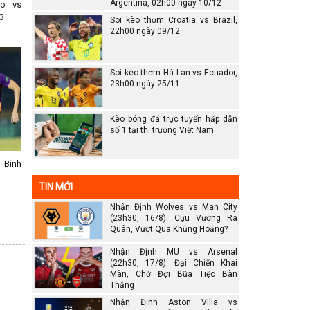
Argentina, 02h00 ngày 10/12
no vs
3
Soi kèo thơm Croatia vs Brazil,
22h00 ngày 09/12
Soi kèo thơm Hà Lan vs Ecuador,
23h00 ngày 25/11
Kèo bóng đá trực tuyến hấp dẫn
số 1 tại thị trường Việt Nam
 Bình
TIN MỚI
Nhận Định Wolves vs Man City
(23h30, 16/8): Cựu Vương Ra
Quân, Vượt Qua Khủng Hoảng?
Nhận Định MU vs Arsenal
(22h30, 17/8): Đại Chiến Khai
Màn, Chờ Đợi Bữa Tiệc Bàn
Thắng
Nhận Định Aston Villa vs