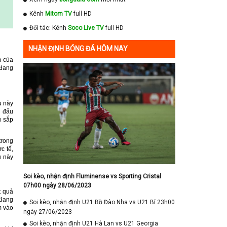
Kênh
Mitom TV
full HD
Đối tác: Kênh
Soco Live TV
full HD
NHẬN ĐỊNH BÓNG ĐÁ HÔM NAY
m của
 đang
u này
n đấu
u sắp
trong
c tế,
u này
Soi kèo, nhận định Fluminense vs Sporting Cristal
07h00 ngày 28/06/2023
t quả
 đang
Soi kèo, nhận định U21 Bồ Đào Nha vs U21 Bỉ 23h00
m vào
ngày 27/06/2023
Soi kèo, nhận định U21 Hà Lan vs U21 Georgia