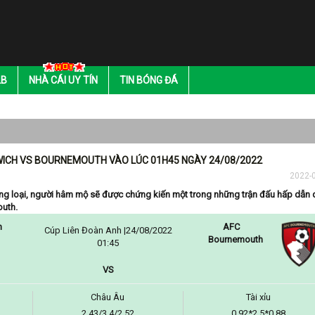
LB
NHÀ CÁI UY TÍN
TIN BÓNG ĐÁ
RWICH VS BOURNEMOUTH VÀO LÚC 01H45 NGÀY 24/08/2022
2022-
i vòng loại, người hâm mộ sẽ được chứng kiến một trong những trận đấu hấp dẫn 
outh.
h
AFC
Cúp Liên Đoàn Anh |24/08/2022
Bournemouth
01:45
VS
Châu Âu
Tài xỉu
2.43/3.4/2.52
0.92*2.5*0.88