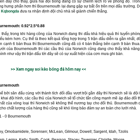
rên đây cho thấy, giữa hai đội bóng đang có sự chênh lệch rõ về phong độ. Tron
ng hưng phấn hơn thì Bournemouth lại đang gặp sự bất ổn trên mọi đấu trường. D
i
Kqbongda
đưa ra nhận định đội chủ nhà sẽ giành chiến thắng.
ournemouth: 0.92*2.5*0.88
thấy, trong khi hàng công của Norwich đang thi đấu khá hiệu quả thì tuyến phòn
u kém hơn. Cụ thể là theo kết quả tổng hợp trong 5 trận đấu diễn ra gần nhất, đố
n cạnh 6 bàn thua thì Bournemouth cũng đã có 4 bàn thắng bên cạnh 9 bàn thua
 lưới của Bournemouth thì các cầu thủ của Norwich cũng đang cho thấy khả năng
h hình như vậy thì trận đấu tới đây sẽ có sự xuất hiện của cơn mưa ghi bàn.
>> Xem ngay soi kèo bóng đá hôm nay <<
ournemouth
hế bởi sân đấu cùng với thành tích đối đầu vượt trội gần đây thì Norwich sẽ là đội
n khai đội hình, các cầu thủ của Norwich sẽ tổ chức tấn công mạnh mẽ áp đảo đối t
chất của vòng loại thì Norwich sẽ không thể nương tay cho đối thủ. Bournemouth 
 cho chất lượng của hàng thủ cũng sẽ khó lòng bảo đảm sự an toàn cho lưới nhà.
 1 - 0 Bournemouth
, Omobamidele, Sorensen; McLean, Gilmour, Dowell; Sargent, Idah, Tzolis
, Lerma, Kelly, Smith, Cook, Pearson, Stacey, Tavernier, Christie, Moore.