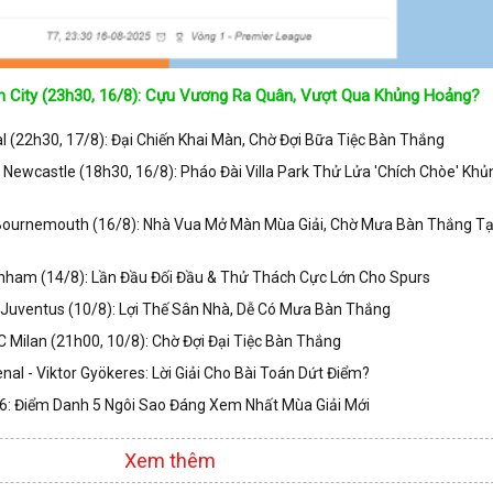
 City (23h30, 16/8): Cựu Vương Ra Quân, Vượt Qua Khủng Hoảng?
 (22h30, 17/8): Đại Chiến Khai Màn, Chờ Đợi Bữa Tiệc Bàn Thắng
s Newcastle (18h30, 16/8): Pháo Đài Villa Park Thử Lửa 'Chích Chòe' Khủ
 Bournemouth (16/8): Nhà Vua Mở Màn Mùa Giải, Chờ Mưa Bàn Thắng Tạ
nham (14/8): Lần Đầu Đối Đầu & Thử Thách Cực Lớn Cho Spurs
Juventus (10/8): Lợi Thế Sân Nhà, Dễ Có Mưa Bàn Thắng
 Milan (21h00, 10/8): Chờ Đợi Đại Tiệc Bàn Thắng
nal - Viktor Gyökeres: Lời Giải Cho Bài Toán Dứt Điểm?
: Điểm Danh 5 Ngôi Sao Đáng Xem Nhất Mùa Giải Mới
Xem thêm