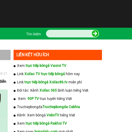
Tìm kiếm
LIÊN KẾT HỮU ÍCH
Xem
trực tiếp bóngá Vaoroi TV
08-21
Link
Xoilac TV trực tiếp bóngá
hôm nay
diễn
Link
trực tiếp bóngá Xoilac86.tv
miễn phí
Đối tác: Kênh
Xoilac 365
bình luận tiếng Việt.
Xem:
90P TV
trực tuyến tiếng Việt
Tructiepbongda
Tructiepbongda Cakhia
Kênh: Xem bóngá
VeboTV
tiếng Việt
Xem
trực tiếp bóngá Rakhoi TV
Xem ngay
bongdalu com
mới nhất