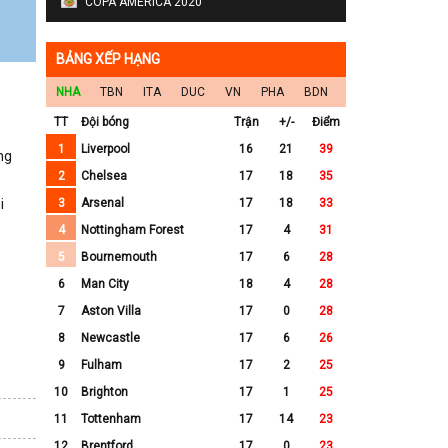
COPA AMERICA 2020
BẢNG XẾP HẠNG
NHA
TBN
ITA
DUC
VN
PHA
BDN
TT
Đội bóng
Trận
+/-
Điểm
1
Liverpool
16
21
39
ng
2
Chelsea
17
18
35
i
3
Arsenal
17
18
33
4
Nottingham Forest
17
4
31
5
Bournemouth
17
6
28
6
Man City
18
4
28
7
Aston Villa
17
0
28
8
Newcastle
17
6
26
9
Fulham
17
2
25
10
Brighton
17
1
25
11
Tottenham
17
14
23
12
Brentford
17
0
23