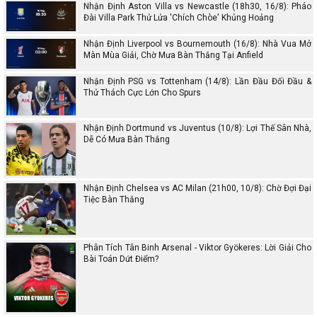
Nhận Định Aston Villa vs Newcastle (18h30, 16/8): Pháo
Đài Villa Park Thử Lửa 'Chích Chòe' Khủng Hoảng
Nhận Định Liverpool vs Bournemouth (16/8): Nhà Vua Mở
Màn Mùa Giải, Chờ Mưa Bàn Thắng Tại Anfield
Nhận Định PSG vs Tottenham (14/8): Lần Đầu Đối Đầu &
Thử Thách Cực Lớn Cho Spurs
Nhận Định Dortmund vs Juventus (10/8): Lợi Thế Sân Nhà,
Dễ Có Mưa Bàn Thắng
Nhận Định Chelsea vs AC Milan (21h00, 10/8): Chờ Đợi Đại
Tiệc Bàn Thắng
Phân Tích Tân Binh Arsenal - Viktor Gyökeres: Lời Giải Cho
Bài Toán Dứt Điểm?