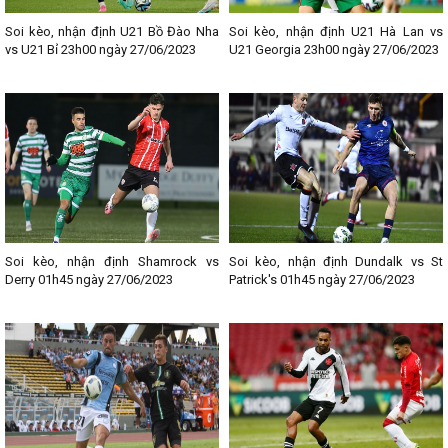
Soi kèo, nhận định U21 Bồ Đào Nha
Soi kèo, nhận định U21 Hà Lan vs
vs U21 Bỉ 23h00 ngày 27/06/2023
U21 Georgia 23h00 ngày 27/06/2023
Soi kèo, nhận định Shamrock vs
Soi kèo, nhận định Dundalk vs St
Derry 01h45 ngày 27/06/2023
Patrick's 01h45 ngày 27/06/2023