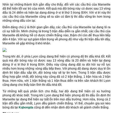
Nhìn lại những thành tích gần đây cho thấy, đối với các cầu thủ của Marseille
đã thể hiện tốt vai trò của mình. Kết quả mà đội bóng này có được sau 13 vòng
đấu là 24 điểm và hiện tại đang đứng ở vị trí thứ 5 trong BXH. Với vị trí này thì
các cầu thủ của Marseille cũng sẽ ra sân có tâm lý thi đấu vững tin hơn trong
những vòng đấu còn lại.
Điểm đáng chú ý là thời gian gần đây, các cầu thủ của Marseille lại đang tỏ ra
có sự bất ổn. Minh chứng là trong 5 trận đấu diễn ra gần nhất, các cầu thủ của
Marseille đã không hề có được chiến thắng nào, thậm chí còn để thua liên tiếp
đến 4 trận. Với sự sụt giảm trầm trọng về phong độ như vậy thì trận đấu tới đây,
Marseille sẽ gặp không ít khó khăn.
Trong khi đó, ở phía Lyon cũng đang thể hiện có phong độ thi đấu khá tốt. Kết
quả mà đội bóng này có được sau 13 vòng đấu là 20 điểm và hiện tại đang
đứng ở vị trí thứ 8 trong BXH. Điều này cũng đang đặt ra đòi hỏi sự nỗ lực
nhiều hơn trong những vòng đấu tiếp theo. Với phong độ đang được duy trì ổn
định thì trận đấu sắp tới, đội bóng này sẽ tự tin hơn. Trong 5 trận đấu được
tổng hợp gần nhất, đội bóng này cũng đã có 2 trận thắng, 1 trận hòa và 2 trận
thua. Hơn nữa, với 1 trận thắng và 1 trận thua diễn ra trên sân khách thì Lyon
cũng đang cho thấy bản lĩnh thi đấu khá tốt.
Từ những kết quả phân tích cho thấy, hai đội đang thể hiện có xu hướng
phong độ khác biệt. Trong khi Lyon đang thể hiện phong độ thi đấu ổn định thì
Marseille lại đang thể hiện sự bất ổn trên mọi đấu trường. Hơn nữa, trong cả 2
trận đối đầu gần nhất, Lyon đều giành chiến thắng. Vì thế, chuyên gia soi kèo
bóng đá tại
Kqbongda
cũng đi đến nhận định đội khách sẽ giành chiến thắng.