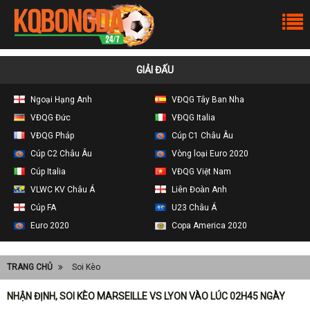
GIẢI ĐẤU
Ngoại Hạng Anh
VĐQG Tây Ban Nha
VĐQG Đức
VĐQG Italia
VĐQG Pháp
Cúp C1 Châu Âu
Cúp C2 Châu Âu
Vòng loại Euro 2020
Cúp Italia
VĐQG Việt Nam
VLWC KV Châu Á
Liên Đoàn Anh
Cúp FA
U23 Châu Á
Euro 2020
Copa America 2020
TRANG CHỦ
Soi Kèo
NHẬN ĐỊNH, SOI KÈO MARSEILLE VS LYON VÀO LÚC 02H45 NGÀY