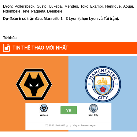
Lyon:
Pollersbeck, Gusto, Lukeba, Mendes, Toko Ekambi, Henrique, Aouar,
Ndombele, Tete, Paqueta, Dembele.
Dự đoán tỉ số trận đấu: Marseille 1 - 3 Lyon (chọn Lyon và Tài trận).
Từ khóa:
TIN THỂ THAO MỚI NHẤT