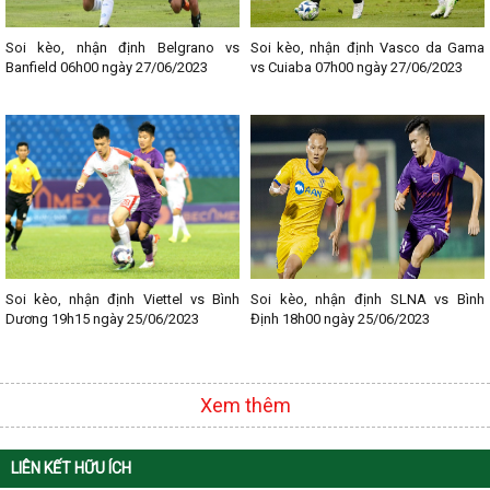
Soi kèo, nhận định Belgrano vs
Soi kèo, nhận định Vasco da Gama
Banfield 06h00 ngày 27/06/2023
vs Cuiaba 07h00 ngày 27/06/2023
Soi kèo, nhận định Viettel vs Bình
Soi kèo, nhận định SLNA vs Bình
Dương 19h15 ngày 25/06/2023
Định 18h00 ngày 25/06/2023
Xem thêm
LIÊN KẾT HỮU ÍCH