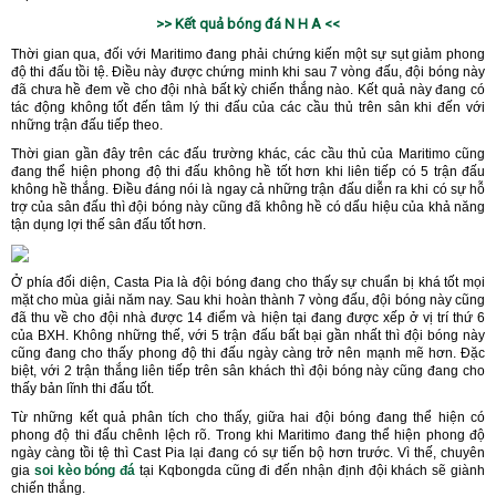
>> Kết quả bóng đá N H A <<
Thời gian qua, đối với Maritimo đang phải chứng kiến một sự sụt giảm phong
độ thi đấu tồi tệ. Điều này được chứng minh khi sau 7 vòng đấu, đội bóng này
đã chưa hề đem về cho đội nhà bất kỳ chiến thắng nào. Kết quả này đang có
tác động không tốt đến tâm lý thi đấu của các cầu thủ trên sân khi đến với
những trận đấu tiếp theo.
Thời gian gần đây trên các đấu trường khác, các cầu thủ của Maritimo cũng
đang thể hiện phong độ thi đấu không hề tốt hơn khi liên tiếp có 5 trận đấu
không hề thắng. Điều đáng nói là ngay cả những trận đấu diễn ra khi có sự hỗ
trợ của sân đấu thì đội bóng này cũng đã không hề có dấu hiệu của khả năng
tận dụng lợi thế sân đấu tốt hơn.
Ở phía đối diện, Casta Pia là đội bóng đang cho thấy sự chuẩn bị khá tốt mọi
mặt cho mùa giải năm nay. Sau khi hoàn thành 7 vòng đấu, đội bóng này cũng
đã thu về cho đội nhà được 14 điểm và hiện tại đang được xếp ở vị trí thứ 6
của BXH. Không những thế, với 5 trận đấu bất bại gần nhất thì đội bóng này
cũng đang cho thấy phong độ thi đấu ngày càng trở nên mạnh mẽ hơn. Đặc
biệt, với 2 trận thắng liên tiếp trên sân khách thì đội bóng này cũng đang cho
thấy bản lĩnh thi đấu tốt.
Từ những kết quả phân tích cho thấy, giữa hai đội bóng đang thể hiện có
phong độ thi đấu chênh lệch rõ. Trong khi Maritimo đang thể hiện phong độ
ngày càng tồi tệ thì Cast Pia lại đang có sự tiến bộ hơn trước. Vì thế, chuyên
gia
soi kèo bóng đá
tại Kqbongda cũng đi đến nhận định đội khách sẽ giành
chiến thắng.