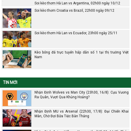
Soi kèo thơm Hà Lan vs Argentina, 02h00 ngày 10/12
Soi kèo thơm Croatia vs Brazil, 22h00 ngày 09/12
Soi kèo thơm Hà Lan vs Ecuador, 23h00 ngày 25/11
Kèo bóng đá trực tuyến hấp dẫn số 1 tại thị trường Việt
Nam
TIN MỚI
Nhận Định Wolves vs Man City (23h30, 16/8): Cựu Vương
Ra Quân, Vượt Qua Khủng Hoảng?
Nhận Định MU vs Arsenal (22h30, 17/8): Đại Chiến Khai
Màn, Chờ Đợi Bữa Tiệc Bàn Thắng