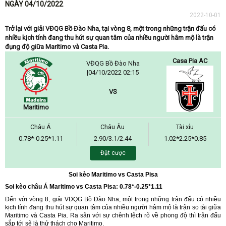
NGÀY 04/10/2022
2022-10-01
Trở lại với giải VĐQG Bồ Đào Nha, tại vòng 8, một trong những trận đấu có
nhiều kịch tính đang thu hút sự quan tâm của nhiều người hâm mộ là trận
đụng độ giữa Maritimo và Casta Pia.
Casa Pia AC
VĐQG Bồ Đào Nha
|04/10/2022 02:15
VS
Maritimo
Châu Á
Châu Âu
Tài xỉu
0.78*-0.25*1.11
2.90/3.1/2.44
1.02*2.25*0.85
Đặt cược
Soi kèo Maritimo vs Casta Pisa
Soi kèo châu Á Maritimo vs Casta Pisa: 0.78*-0.25*1.11
Đến với vòng 8, giải VĐQG Bồ Đào Nha, một trong những trận đấu có nhiều
kịch tính đang thu hút sự quan tâm của nhiều người hâm mộ là trận so tài giữa
Maritimo và Casta Pia. Ra sân với sự chênh lệch rõ về phong độ thì trận đấu
sắp tới sẽ là thử thách cho Maritimo.