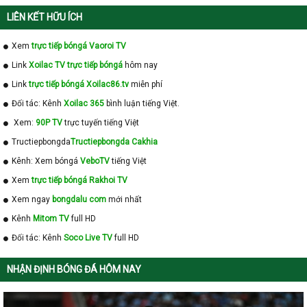
LIÊN KẾT HỮU ÍCH
Xem
trực tiếp bóngá Vaoroi TV
Link
Xoilac TV trực tiếp bóngá
hôm nay
Link
trực tiếp bóngá Xoilac86.tv
miễn phí
Đối tác: Kênh
Xoilac 365
bình luận tiếng Việt.
Xem:
90P TV
trực tuyến tiếng Việt
Tructiepbongda
Tructiepbongda Cakhia
Kênh: Xem bóngá
VeboTV
tiếng Việt
Xem
trực tiếp bóngá Rakhoi TV
Xem ngay
bongdalu com
mới nhất
Kênh
Mitom TV
full HD
Đối tác: Kênh
Soco Live TV
full HD
NHẬN ĐỊNH BÓNG ĐÁ HÔM NAY