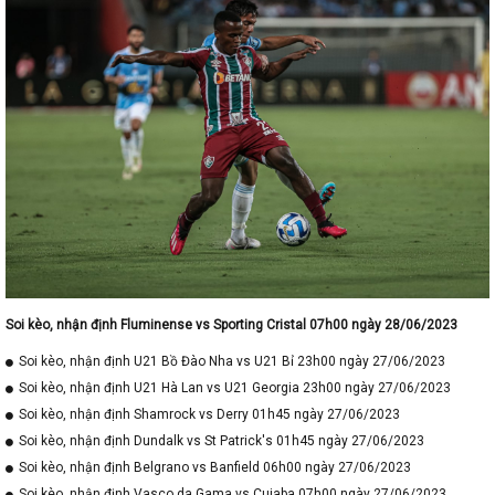
Soi kèo, nhận định Fluminense vs Sporting Cristal 07h00 ngày 28/06/2023
Soi kèo, nhận định U21 Bồ Đào Nha vs U21 Bỉ 23h00 ngày 27/06/2023
Soi kèo, nhận định U21 Hà Lan vs U21 Georgia 23h00 ngày 27/06/2023
Soi kèo, nhận định Shamrock vs Derry 01h45 ngày 27/06/2023
Soi kèo, nhận định Dundalk vs St Patrick's 01h45 ngày 27/06/2023
Soi kèo, nhận định Belgrano vs Banfield 06h00 ngày 27/06/2023
Soi kèo, nhận định Vasco da Gama vs Cuiaba 07h00 ngày 27/06/2023