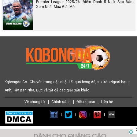
Premier League 2025/26: Điểm Danh 5 Ngôi Sao Đáng
Xem Nhất Mùa Giải Mới
Kqbongda.Co - Chuyên trang cập nhật kết quả bóng đá, soi kèo Ngoại hạng
Anh, Tây Ban Nha, Đức và tất cả các giải đấu khác.
Về chúng tôi
|
Chính sách
|
Điều khoản
|
Liên hệ
|
|
|
|