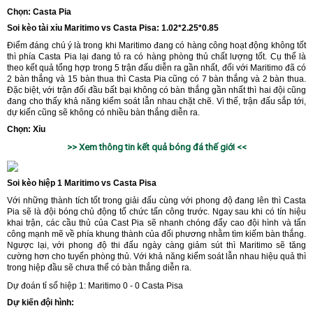
Chọn: Casta Pia
Soi kèo tài xỉu Maritimo vs Casta Pisa: 1.02*2.25*0.85
Điểm đáng chú ý là trong khi Maritimo đang có hàng công hoạt động không tốt
thì phía Casta Pia lại đang tỏ ra có hàng phòng thủ chất lượng tốt. Cụ thể là
theo kết quả tổng hợp trong 5 trận đấu diễn ra gần nhất, đối với Maritimo đã có
2 bàn thắng và 15 bàn thua thì Casta Pia cũng có 7 bàn thắng và 2 bàn thua.
Đặc biệt, với trận đối đầu bất bại không có bàn thắng gần nhất thì hai đội cũng
đang cho thấy khả năng kiểm soát lẫn nhau chặt chẽ. Vì thế, trận đấu sắp tới,
dự kiến cũng sẽ không có nhiều bàn thắng diễn ra.
Chọn: Xỉu
>> Xem thông tin kết quả bóng đá thế giới <<
Soi kèo hiệp 1 Maritimo vs Casta Pisa
Với những thành tích tốt trong giải đấu cùng với phong độ đang lên thì Casta
Pia sẽ là đội bóng chủ động tổ chức tấn công trước. Ngay sau khi có tín hiệu
khai trận, các cầu thủ của Cast Pia sẽ nhanh chóng đẩy cao đội hình và tấn
công mạnh mẽ về phía khung thành của đối phương nhằm tìm kiếm bàn thắng.
Ngược lại, với phong độ thi đấu ngày càng giảm sút thì Maritimo sẽ tăng
cường hơn cho tuyến phòng thủ. Với khả năng kiểm soát lẫn nhau hiệu quả thì
trong hiệp đầu sẽ chưa thể có bàn thắng diễn ra.
Dự đoán tỉ số hiệp 1: Maritimo 0 - 0 Casta Pisa
Dự kiến đội hình: