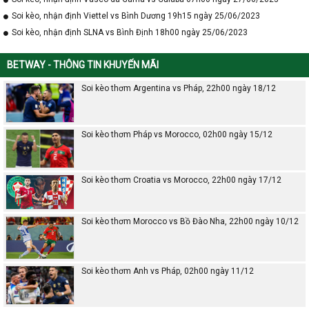
Soi kèo, nhận định Viettel vs Bình Dương 19h15 ngày 25/06/2023
Soi kèo, nhận định SLNA vs Bình Định 18h00 ngày 25/06/2023
BETWAY - THÔNG TIN KHUYẾN MÃI
Soi kèo thơm Argentina vs Pháp, 22h00 ngày 18/12
Soi kèo thơm Pháp vs Morocco, 02h00 ngày 15/12
Soi kèo thơm Croatia vs Morocco, 22h00 ngày 17/12
Soi kèo thơm Morocco vs Bồ Đào Nha, 22h00 ngày 10/12
Soi kèo thơm Anh vs Pháp, 02h00 ngày 11/12