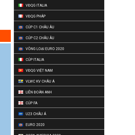
VĐQG ITALIA
VĐQG PHÁP
CÚP C1 CHÂU ÂU
CÚP C2 CHÂU ÂU
VÒNG LOẠI EURO 2020
CÚP ITALIA
VĐQG VIỆT NAM
VLWC KV CHÂU Á
LIÊN ĐOÀN ANH
CÚP FA
U23 CHÂU Á
EURO 2020