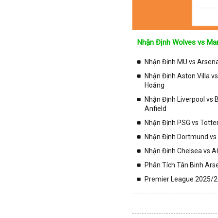
Iran
Iraq
Ireland
Nhận Định Wolves vs Man
Israel
Italia
Nhận Định MU vs Arsenal
Jordan
Nhận Định Aston Villa v
Hoảng
Kazakhstan
Nhận Định Liverpool vs
Kosovo
Anfield
Kuwait
Nhận Định PSG vs Totte
Lao
Nhận Định Dortmund vs 
Latvia
Nhận Định Chelsea vs AC
Li băng
Phân Tích Tân Binh Arse
Liechtenstein
Premier League 2025/26
Lithuania
Luxembourg
Ma rốc