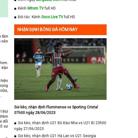
Kênh
Mitom TV
full HD
Đối tác: Kênh
Soco Live TV
full HD
NHẬN ĐỊNH BÓNG ĐÁ HÔM NAY
n tâm
ộ nên
 hơn.
 trận
 hiện
trọng
 nữa,
.
Soi kèo, nhận định Fluminense vs Sporting Cristal
í thứ
07h00 ngày 28/06/2023
ghton
i đối
Soi kèo, nhận định U21 Bồ Đào Nha vs U21 Bỉ 23h00
rõ sự
ngày 27/06/2023
Soi kèo, nhận định U21 Hà Lan vs U21 Georgia