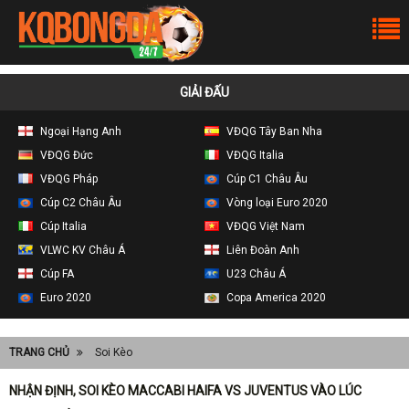
GIẢI ĐẤU
Ngoại Hạng Anh
VĐQG Tây Ban Nha
VĐQG Đức
VĐQG Italia
VĐQG Pháp
Cúp C1 Châu Âu
Cúp C2 Châu Âu
Vòng loại Euro 2020
Cúp Italia
VĐQG Việt Nam
VLWC KV Châu Á
Liên Đoàn Anh
Cúp FA
U23 Châu Á
Euro 2020
Copa America 2020
TRANG CHỦ
Soi Kèo
NHẬN ĐỊNH, SOI KÈO MACCABI HAIFA VS JUVENTUS VÀO LÚC