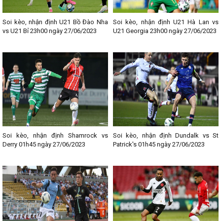
Soi kèo, nhận định U21 Bồ Đào Nha
Soi kèo, nhận định U21 Hà Lan vs
vs U21 Bỉ 23h00 ngày 27/06/2023
U21 Georgia 23h00 ngày 27/06/2023
Soi kèo, nhận định Shamrock vs
Soi kèo, nhận định Dundalk vs St
Derry 01h45 ngày 27/06/2023
Patrick's 01h45 ngày 27/06/2023