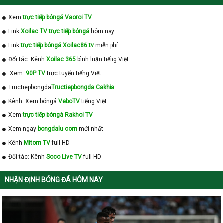
Xem
trực tiếp bóngá Vaoroi TV
Link
Xoilac TV trực tiếp bóngá
hôm nay
Link
trực tiếp bóngá Xoilac86.tv
miễn phí
Đối tác: Kênh
Xoilac 365
bình luận tiếng Việt.
Xem:
90P TV
trực tuyến tiếng Việt
Tructiepbongda
Tructiepbongda Cakhia
Kênh: Xem bóngá
VeboTV
tiếng Việt
Xem
trực tiếp bóngá Rakhoi TV
Xem ngay
bongdalu com
mới nhất
Kênh
Mitom TV
full HD
Đối tác: Kênh
Soco Live TV
full HD
NHẬN ĐỊNH BÓNG ĐÁ HÔM NAY