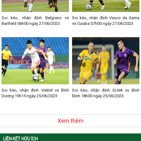
Soi kèo, nhận định Belgrano vs
Soi kèo, nhận định Vasco da Gama
Banfield 06h00 ngày 27/06/2023
vs Cuiaba 07h00 ngày 27/06/2023
Soi kèo, nhận định Viettel vs Bình
Soi kèo, nhận định SLNA vs Bình
Dương 19h15 ngày 25/06/2023
Định 18h00 ngày 25/06/2023
Xem thêm
LIÊN KẾT HỮU ÍCH