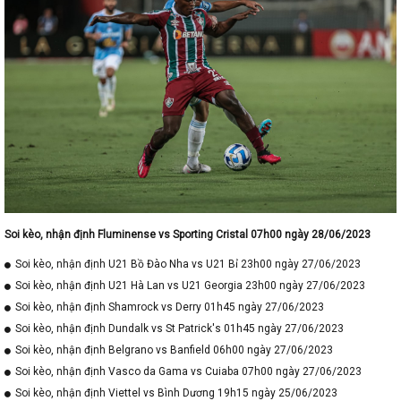
Soi kèo, nhận định Fluminense vs Sporting Cristal 07h00 ngày 28/06/2023
Soi kèo, nhận định U21 Bồ Đào Nha vs U21 Bỉ 23h00 ngày 27/06/2023
Soi kèo, nhận định U21 Hà Lan vs U21 Georgia 23h00 ngày 27/06/2023
Soi kèo, nhận định Shamrock vs Derry 01h45 ngày 27/06/2023
Soi kèo, nhận định Dundalk vs St Patrick's 01h45 ngày 27/06/2023
Soi kèo, nhận định Belgrano vs Banfield 06h00 ngày 27/06/2023
Soi kèo, nhận định Vasco da Gama vs Cuiaba 07h00 ngày 27/06/2023
Soi kèo, nhận định Viettel vs Bình Dương 19h15 ngày 25/06/2023