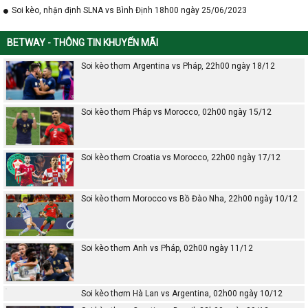
Soi kèo, nhận định SLNA vs Bình Định 18h00 ngày 25/06/2023
BETWAY - THÔNG TIN KHUYẾN MÃI
Soi kèo thơm Argentina vs Pháp, 22h00 ngày 18/12
Soi kèo thơm Pháp vs Morocco, 02h00 ngày 15/12
Soi kèo thơm Croatia vs Morocco, 22h00 ngày 17/12
Soi kèo thơm Morocco vs Bồ Đào Nha, 22h00 ngày 10/12
Soi kèo thơm Anh vs Pháp, 02h00 ngày 11/12
Soi kèo thơm Hà Lan vs Argentina, 02h00 ngày 10/12