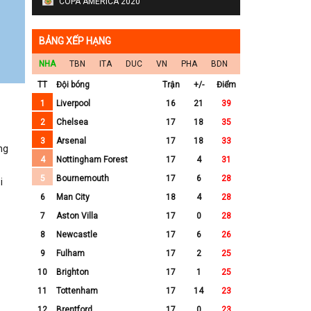
COPA AMERICA 2020
BẢNG XẾP HẠNG
NHA
TBN
ITA
DUC
VN
PHA
BDN
TT
Đội bóng
Trận
+/-
Điểm
1
Liverpool
16
21
39
2
Chelsea
17
18
35
3
Arsenal
17
18
33
ng
4
Nottingham Forest
17
4
31
5
Bournemouth
17
6
28
i
6
Man City
18
4
28
7
Aston Villa
17
0
28
8
Newcastle
17
6
26
9
Fulham
17
2
25
10
Brighton
17
1
25
11
Tottenham
17
14
23
12
Brentford
17
0
23