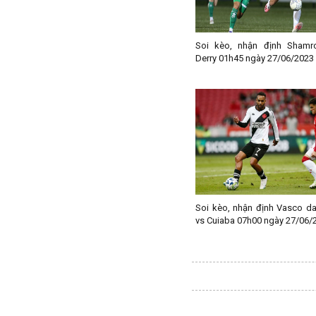
Paraguay
Peru
Soi kèo, nhận định Shamr
Pháp
Derry 01h45 ngày 27/06/2023
Phần Lan
Qatar
Quốc Tế
Rumany
San Marino
Scotland
Serbia
Soi kèo, nhận định Vasco d
Singapore
vs Cuiaba 07h00 ngày 27/06/
Slovakia
Slovenia
Syria
Séc
Síp