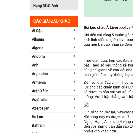
Hạng Nhất Anh
CÁC GIẢI ĐẤU KHÁC
Soi kèo châu Á Liverpool vs 
Ai Cập
Khi đến với vòng 5 thuộc giả
Albania
kịch tính diễn ra giữa Liverpo
quả nên khi gặp nhau sẽ đem 
Algeria
Andorra
Thời gian qua, trên các đấu t
Anh
bật. Theo số liệu thống kê tr
cũng chỉ giành về cho đội nhà 
Argentina
mùa giải năm nay không thực 
Armenia
Đến với giải đấu chính thức, 
lực cho các chiến binh của Lữ
Arập Xêút
sẽ được ra sân với vai trò củ
thắng. Với 1 trận thắng và 1 t
Australia
Azerbaijan
Ở hướng ngược lại, Newcastle 
Ba Lan
đội bóng này có được sau 7 trậ
Ngoại Hạng Anh, sau 4 vòng đấ
Bahrain
đến với những trận đấu sắp tới
nhiều khó khăn hơn.