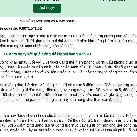
Đặt cược
Soi kèo Liverpool vs Newcastle
Newcastle: 0.86*1.5*1.02
i Ngoại Hạng Anh, người hâm mộ sẽ được chứng kiến một trong những trận đấu có 
ol và Newcastle. Thời gian qua, hai đội đang thể hiện khả năng kiểm soát lẫn nhau
đến cho người xem nhiều cung bậc cảm xúc.
>> Xem ngay kết quả bóng đá Ngoại hạng Anh <<
rường khác nhau, đối với Liverpool đang thể hiện phong độ thi đấu không thực s
ong 7 trận đấu diễn ra gần nhất, các chiến binh của Lữ đoàn đỏ dù rất cố gắng 
2 trận thắng, 2 trận hòa và có đến 3 trận thua. Điều này chứng tỏ công tác chuẩn b
sự tốt như mong đợi.
sau 4 vòng đấu, Lữ đoàn đỏ cũng chỉ mới có được 5 điểm tổng. Điều này đang tạo 
 đoàn đỏ khi giải đấu đang diễn ra ngày càng nóng hơn. Đến với vòng 5, đội bón
a đội chủ nhà nên có điều kiện để có thể phát huy sức mạnh và gia tăng cơ hội 
rận hòa tại sân nhà gần nhất cũng cho thấy khả năng khai thác sân đấu tốt.
năm nay đang chứng tỏ sự chuẩn bị tốt khi tham gia vào giải đấu năm nay. Kết q
n đấu là 4 trận thắng, 2 trận hòa và chỉ để thua đúng 1 trận. Không những thế, tại
u, với 6 điểm tổng đang tạo ra động lực thúc đẩy sự tự tin hơn cho đội bóng nà
. Tuy nhiên, tới đây ra sân trên cương vị là đội khách thì Newcastle sẽ phải đối mặ