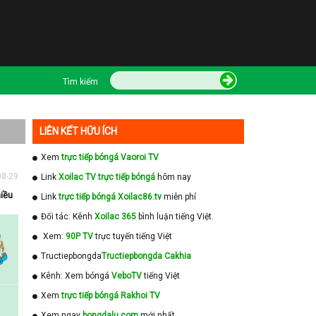
Tìm kiếm
LIÊN KẾT HỮU ÍCH
Xem
trực tiếp bóngá Vaoroi TV
08-29
Link
Xoilac TV trực tiếp bóngá
hôm nay
hiều
Link
trực tiếp bóngá Xoilac86.tv
miễn phí
Đối tác: Kênh
Xoilac 365
bình luận tiếng Việt.
Xem:
90P TV
trực tuyến tiếng Việt
Tructiepbongda
Tructiepbongda Cakhia
Kênh: Xem bóngá
VeboTV
tiếng Việt
Xem
trực tiếp bóngá Rakhoi TV
Xem ngay
bongdalu com
mới nhất