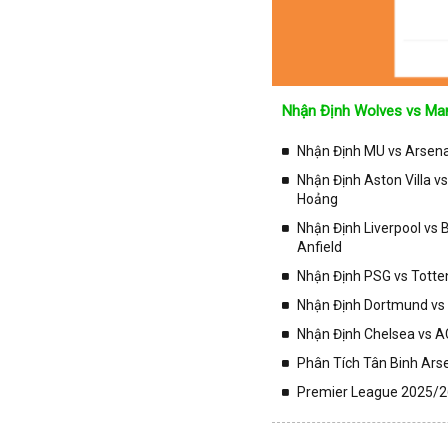
Iran
Iraq
Ireland
Israel
Nhận Định Wolves vs Man
Italia
Nhận Định MU vs Arsenal
Jordan
Nhận Định Aston Villa v
Kazakhstan
Hoảng
Kosovo
Nhận Định Liverpool vs
Kuwait
Anfield
Lao
Nhận Định PSG vs Totte
Latvia
Nhận Định Dortmund vs 
Li băng
Nhận Định Chelsea vs AC
Liechtenstein
Phân Tích Tân Binh Arse
Lithuania
Premier League 2025/26
Luxembourg
Ma rốc