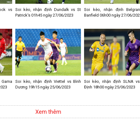
ock vs
Soi kèo, nhận định Dundalk vs St
Soi kèo, nhận định Belgra
Patrick's 01h45 ngày 27/06/2023
Banfield 06h00 ngày 27/06/202
a Gama
Soi kèo, nhận định Viettel vs Bình
Soi kèo, nhận định SLNA vs
2023
Dương 19h15 ngày 25/06/2023
Định 18h00 ngày 25/06/2023
Xem thêm