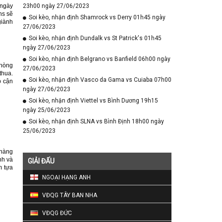
 ngày
23h00 ngày 27/06/2023
ns sẽ
Soi kèo, nhận định Shamrock vs Derry 01h45 ngày
giành
27/06/2023
Soi kèo, nhận định Dundalk vs St Patrick's 01h45
ngày 27/06/2023
Soi kèo, nhận định Belgrano vs Banfield 06h00 ngày
phòng
27/06/2023
thua.
Soi kèo, nhận định Vasco da Gama vs Cuiaba 07h00
p cận
ngày 27/06/2023
Soi kèo, nhận định Viettel vs Bình Dương 19h15
ngày 25/06/2023
Soi kèo, nhận định SLNA vs Bình Định 18h00 ngày
25/06/2023
 hàng
nh và
GIẢI ĐẤU
m tựa
NGOẠI HẠNG ANH
VĐQG TÂY BAN NHA
VĐQG ĐỨC