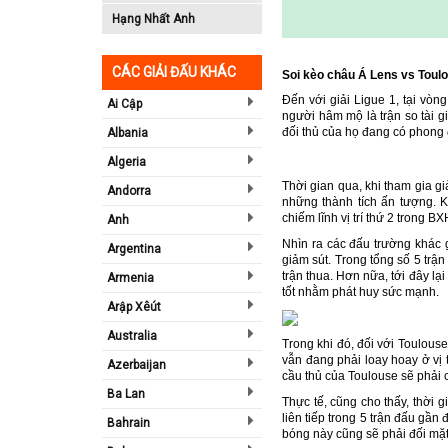
Hạng Nhất Anh
CÁC GIẢI ĐẤU KHÁC
Soi kèo châu Á Lens vs Toulo
Đến với giải Ligue 1, tại vòn
Ai Cập
người hâm mộ là trận so tài g
đối thủ của họ đang có phong 
Albania
Algeria
Thời gian qua, khi tham gia gi
Andorra
những thành tích ấn tượng. K
chiếm lĩnh vị trí thứ 2 trong 
Anh
Nhìn ra các đấu trường khác 
Argentina
giảm sút. Trong tổng số 5 trậ
trận thua. Hơn nữa, tới đây lạ
Armenia
tốt nhằm phát huy sức mạnh.
Arập Xêút
Australia
Trong khi đó, đối với Toulouse
vẫn đang phải loay hoay ở vị t
Azerbaijan
cầu thủ của Toulouse sẽ phải c
Ba Lan
Thực tế, cũng cho thấy, thời 
liên tiếp trong 5 trận đấu gần 
Bahrain
bóng này cũng sẽ phải đối mặt 