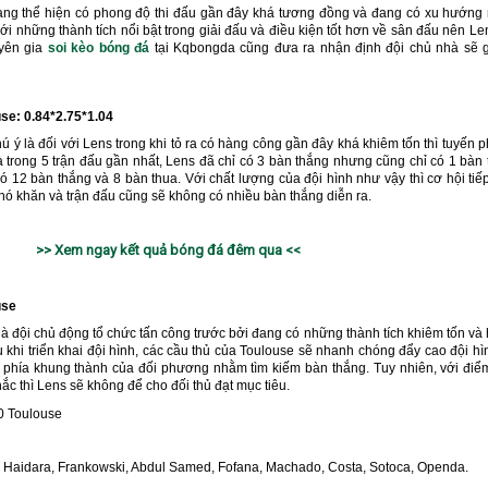
ang thể hiện có phong độ thi đấu gần đây khá tương đồng và đang có xu hướng
ới những thành tích nổi bật trong giải đấu và điều kiện tốt hơn về sân đấu nên Le
yên gia
soi kèo bóng đá
tại Kqbongda cũng đưa ra nhận định đội chủ nhà sẽ 
use: 0.84*2.75*1.04
 ý là đối với Lens trong khi tỏ ra có hàng công gần đây khá khiêm tốn thì tuyến 
là trong 5 trận đấu gần nhất, Lens đã chỉ có 3 bàn thắng nhưng cũng chỉ có 1 bàn 
ó 12 bàn thắng và 8 bàn thua. Với chất lượng của đội hình như vậy thì cơ hội tiế
hó khăn và trận đấu cũng sẽ không có nhiều bàn thắng diễn ra.
>> Xem ngay kết quả bóng đá đêm qua <<
use
 là đội chủ động tổ chức tấn công trước bởi đang có những thành tích khiêm tốn và
 khi triển khai đội hình, các cầu thủ của Toulouse sẽ nhanh chóng đẩy cao đội hì
phía khung thành của đối phương nhằm tìm kiếm bàn thắng. Tuy nhiên, với điể
c thì Lens sẽ không để cho đối thủ đạt mục tiêu.
 0 Toulouse
Haidara, Frankowski, Abdul Samed, Fofana, Machado, Costa, Sotoca, Openda.