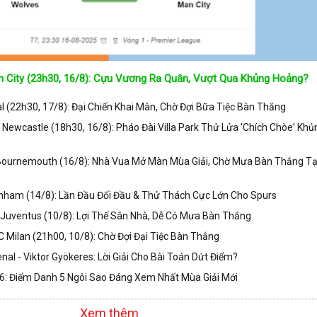
 City (23h30, 16/8): Cựu Vương Ra Quân, Vượt Qua Khủng Hoảng?
 (22h30, 17/8): Đại Chiến Khai Màn, Chờ Đợi Bữa Tiệc Bàn Thắng
s Newcastle (18h30, 16/8): Pháo Đài Villa Park Thử Lửa 'Chích Chòe' Khủ
 Bournemouth (16/8): Nhà Vua Mở Màn Mùa Giải, Chờ Mưa Bàn Thắng Tạ
nham (14/8): Lần Đầu Đối Đầu & Thử Thách Cực Lớn Cho Spurs
Juventus (10/8): Lợi Thế Sân Nhà, Dễ Có Mưa Bàn Thắng
 Milan (21h00, 10/8): Chờ Đợi Đại Tiệc Bàn Thắng
nal - Viktor Gyökeres: Lời Giải Cho Bài Toán Dứt Điểm?
: Điểm Danh 5 Ngôi Sao Đáng Xem Nhất Mùa Giải Mới
Xem thêm