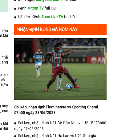
Kênh
Mitom TV
full HD
Đối tác: Kênh
Soco Live TV
full HD
NHẬN ĐỊNH BÓNG ĐÁ HÔM NAY
nhiều
ố khi
i nhà
 đang
ủa sự
 và 1
 kiện
g này
Soi kèo, nhận định Fluminense vs Sporting Cristal
, các
07h00 ngày 28/06/2023
Soi kèo, nhận định U21 Bồ Đào Nha vs U21 Bỉ 23h00
n khi
ì đội
ngày 27/06/2023
Soi kèo, nhận định U21 Hà Lan vs U21 Georgia