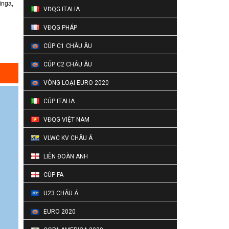
inga,
VĐQG ITALIA
VĐQG PHÁP
CÚP C1 CHÂU ÂU
CÚP C2 CHÂU ÂU
VÒNG LOẠI EURO 2020
CÚP ITALIA
VĐQG VIỆT NAM
VLWC KV CHÂU Á
LIÊN ĐOÀN ANH
CÚP FA
U23 CHÂU Á
EURO 2020