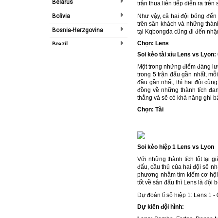
Belarus
trận thua liên tiếp diễn ra trê
Bolivia
Như vậy, cả hai đội bóng đến 
trên sân khách và những thàn
Bosnia-Herzgovina
tại Kqbongda cũng đi đến nhận
Chọn: Lens
Brazil
Soi kèo tài xỉu Lens vs Lyon:
Bulgary
Một trong những điểm đáng lưu
Bắc Ireland
trong 5 trận đấu gần nhất, mỗ
đầu gần nhất, thì hai đội cũn
Bắc Mỹ
đồng về những thành tích đan
thắng và sẽ có khả năng ghi bà
Bỉ
Chọn: Tài
Bồ Đào Nha
Campuchia
Canada
Soi kèo hiệp 1 Lens vs Lyon
Chi Lê
Với những thành tích tốt tại g
đấu, cầu thủ của hai đội sẽ n
Châu Phi
phương nhằm tìm kiếm cơ hội 
tốt về sân đấu thì Lens là đội
Châu Á
Dự đoán tỉ số hiệp 1: Lens 1 -
Châu Âu
Dự kiến đội hình:
Châu Úc