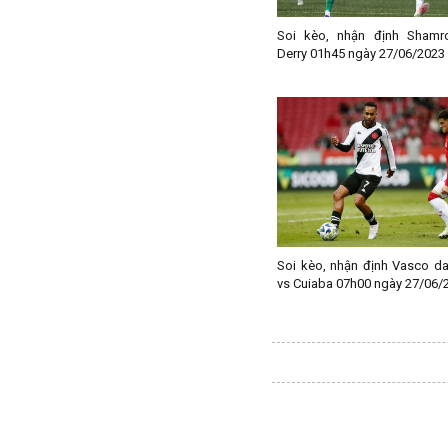
Paraguay
Soi kèo, nhận định Shamr
Peru
Derry 01h45 ngày 27/06/2023
Pháp
Phần Lan
Qatar
Quốc Tế
Rumany
San Marino
Scotland
Soi kèo, nhận định Vasco d
Serbia
vs Cuiaba 07h00 ngày 27/06/
Singapore
Slovakia
Slovenia
Syria
Séc
Síp