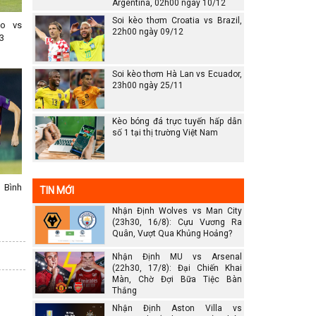
Argentina, 02h00 ngày 10/12
Soi kèo thơm Croatia vs Brazil,
no vs
22h00 ngày 09/12
3
Soi kèo thơm Hà Lan vs Ecuador,
23h00 ngày 25/11
Kèo bóng đá trực tuyến hấp dẫn
số 1 tại thị trường Việt Nam
 Bình
TIN MỚI
Nhận Định Wolves vs Man City
(23h30, 16/8): Cựu Vương Ra
Quân, Vượt Qua Khủng Hoảng?
Nhận Định MU vs Arsenal
(22h30, 17/8): Đại Chiến Khai
Màn, Chờ Đợi Bữa Tiệc Bàn
Thắng
Nhận Định Aston Villa vs