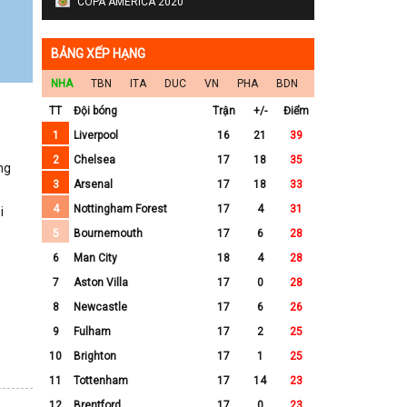
COPA AMERICA 2020
BẢNG XẾP HẠNG
NHA
TBN
ITA
DUC
VN
PHA
BDN
TT
Đội bóng
Trận
+/-
Điểm
1
Liverpool
16
21
39
2
Chelsea
17
18
35
ng
3
Arsenal
17
18
33
4
Nottingham Forest
17
4
31
i
5
Bournemouth
17
6
28
6
Man City
18
4
28
7
Aston Villa
17
0
28
8
Newcastle
17
6
26
9
Fulham
17
2
25
10
Brighton
17
1
25
11
Tottenham
17
14
23
12
Brentford
17
0
23