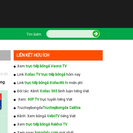
Tìm kiếm
LIÊN KẾT HỮU ÍCH
Xem
trực tiếp bóngá Vaoroi TV
09-30
Link
Xoilac TV trực tiếp bóngá
hôm nay
ang
Link
trực tiếp bóngá Xoilac86.tv
miễn phí
Đối tác: Kênh
Xoilac 365
bình luận tiếng Việt.
Xem:
90P TV
trực tuyến tiếng Việt
Tructiepbongda
Tructiepbongda Cakhia
Kênh: Xem bóngá
VeboTV
tiếng Việt
Xem
trực tiếp bóngá Rakhoi TV
Xem ngay
bongdalu com
mới nhất