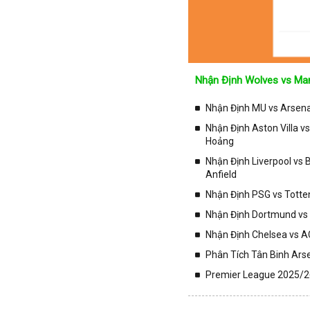
Iran
Iraq
Ireland
Israel
Nhận Định Wolves vs Man
Italia
Jordan
Nhận Định MU vs Arsenal
Kazakhstan
Nhận Định Aston Villa v
Hoảng
Kosovo
Nhận Định Liverpool vs
Kuwait
Anfield
Lao
Nhận Định PSG vs Totte
Latvia
Nhận Định Dortmund vs 
Li băng
Nhận Định Chelsea vs AC
Liechtenstein
Phân Tích Tân Binh Arse
Lithuania
Premier League 2025/26
Luxembourg
Ma rốc