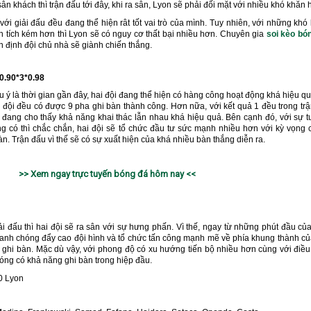
n sân khách thì trận đấu tới đây, khi ra sân, Lyon sẽ phải đối mặt với nhiều khó khăn 
với giải đấu đều đang thể hiện rât tốt vai trò của mình. Tuy nhiên, với những khó
h tích kém hơn thì Lyon sẽ có nguy cơ thất bại nhiều hơn. Chuyên gia
soi kèo bó
 định đội chủ nhà sẽ giành chiến thắng.
 0.90*3*0.98
 ý là thời gian gần đây, hai đội đang thể hiện có hàng công hoạt động khá hiệu qu
i đội đều có được 9 pha ghi bàn thành công. Hơn nữa, với kết quả 1 đều trong trậ
g đang cho thấy khả năng khai thác lẫn nhau khá hiệu quả. Bên cạnh đó, với sự 
g có thì chắc chắn, hai đội sẽ tổ chức đầu tư sức mạnh nhiều hơn với kỳ vọng 
n. Trận đấu vì thế sẽ có sự xuất hiện của khá nhiều bàn thắng diễn ra.
>> Xem ngay trực tuyến bóng đá hôm nay <<
iải đấu thì hai đội sẽ ra sân với sự hưng phấn. Vì thế, ngay từ những phút đầu của
hanh chóng đẩy cao đội hình và tổ chức tấn công mạnh mẽ về phía khung thành củ
ghi bàn. Mặc dù vậy, với phong độ có xu hướng tiến bộ nhiều hơn cùng với điều
 bóng có khả năng ghi bàn trong hiệp đầu.
 0 Lyon