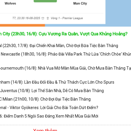
 City (23h30, 16/8): Cựu Vương Ra Quân, Vượt Qua Khủng Hoảng?
 (22h30, 17/8): Đại Chiến Khai Màn, Chờ Đợi Bữa Tiệc Bàn Thắng
s Newcastle (18h30, 16/8): Pháo Đài Villa Park Thử Lửa 'Chích Chòe' Khủ
 Bournemouth (16/8): Nhà Vua Mở Màn Mùa Giải, Chờ Mưa Bàn Thắng Tạ
nham (14/8): Lần Đầu Đối Đầu & Thử Thách Cực Lớn Cho Spurs
Juventus (10/8): Lợi Thế Sân Nhà, Dễ Có Mưa Bàn Thắng
 Milan (21h00, 10/8): Chờ Đợi Đại Tiệc Bàn Thắng
nal - Viktor Gyökeres: Lời Giải Cho Bài Toán Dứt Điểm?
: Điểm Danh 5 Ngôi Sao Đáng Xem Nhất Mùa Giải Mới
Xem thêm