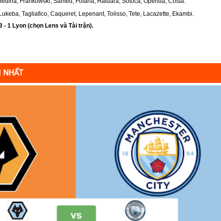
edina, Frankowski, Samed, Fofana, Haidara, Sotoca, Openda, Costa.
keba, Tagliafico, Caqueret, Lepenant, Tolisso, Tete, Lacazette, Ekambi.
3 - 1 Lyon (chọn Lens và Tài trận).
I NHẤT