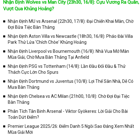
Nhận Định Wolves vs Man City (23h30, 16/8): Cựu Vương Ra Quân,
Vượt Qua Khủng Hoảng?
Nhận Định MU vs Arsenal (22h30, 17/8): Đại Chiến Khai Màn, Chờ
Đợi Bữa Tiệc Bàn Thắng
Nhận Định Aston Villa vs Newcastle (18h30, 16/8): Pháo Đài Villa
Park Thử Lửa 'Chích Chòe' Khủng Hoảng
Nhận Định Liverpool vs Bournemouth (16/8): Nhà Vua Mở Màn
Mùa Giải, Chờ Mưa Bàn Thắng Tại Anfield
Nhận Định PSG vs Tottenham (14/8): Lần Đầu Đối Đầu & Thử
Thách Cực Lớn Cho Spurs
Nhận Định Dortmund vs Juventus (10/8): Lợi Thế Sân Nhà, Dễ Có
Mưa Bàn Thắng
Nhận Định Chelsea vs AC Milan (21h00, 10/8): Chờ Đợi Đại Tiệc
Bàn Thắng
Phân Tích Tân Binh Arsenal - Viktor Gyökeres: Lời Giải Cho Bài
Toán Dứt Điểm?
Premier League 2025/26: Điểm Danh 5 Ngôi Sao Đáng Xem Nhất
Mùa Giải Mới