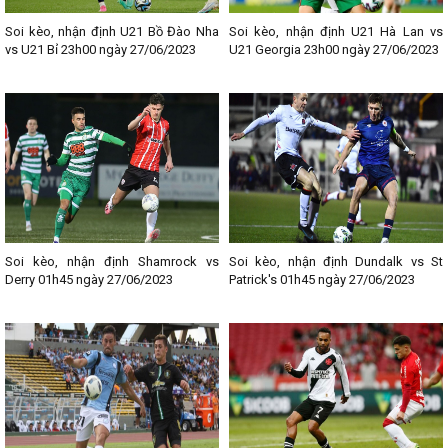
Soi kèo, nhận định U21 Bồ Đào Nha
Soi kèo, nhận định U21 Hà Lan vs
vs U21 Bỉ 23h00 ngày 27/06/2023
U21 Georgia 23h00 ngày 27/06/2023
Soi kèo, nhận định Shamrock vs
Soi kèo, nhận định Dundalk vs St
Derry 01h45 ngày 27/06/2023
Patrick's 01h45 ngày 27/06/2023