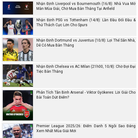
Nhận Định Liverpool vs Bournemouth (16/8): Nhà Vua Mở
Màn Mùa Giải, Chờ Mưa Bàn Thắng Tại Anfield
Nhận Định PSG vs Tottenham (14/8): Lần Đầu Đối Đầu &
Thử Thách Cực Lớn Cho Spurs
Nhận Định Dortmund vs Juventus (10/8): Lợi Thế Sân Nhà,
Dễ Có Mưa Bàn Thắng
Nhận Định Chelsea vs AC Milan (21h00, 10/8): Chờ Đợi Đại
Tiệc Bàn Thắng
Phân Tích Tân Binh Arsenal - Viktor Gyökeres: Lời Giải Cho
Bài Toán Dứt Điểm?
Premier League 2025/26: Điểm Danh 5 Ngôi Sao Đáng
Xem Nhất Mùa Giải Mới