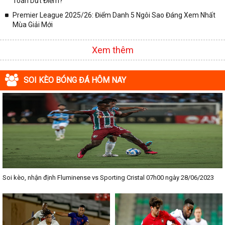
Toán Dứt Điểm?
Premier League 2025/26: Điểm Danh 5 Ngôi Sao Đáng Xem Nhất
Mùa Giải Mới
Xem thêm
SOI KÈO BÓNG ĐÁ HÔM NAY
Soi kèo, nhận định Fluminense vs Sporting Cristal 07h00 ngày 28/06/2023