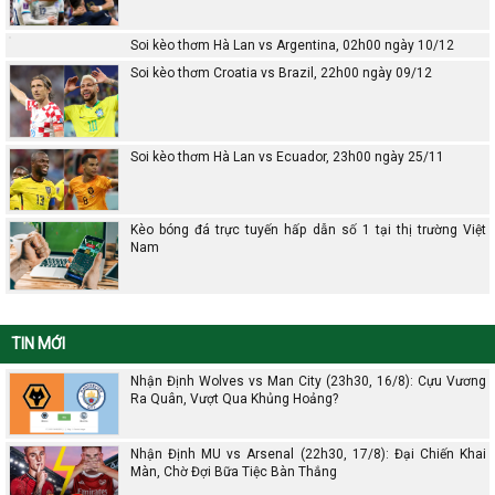
Soi kèo thơm Hà Lan vs Argentina, 02h00 ngày 10/12
Soi kèo thơm Croatia vs Brazil, 22h00 ngày 09/12
Soi kèo thơm Hà Lan vs Ecuador, 23h00 ngày 25/11
Kèo bóng đá trực tuyến hấp dẫn số 1 tại thị trường Việt
Nam
TIN MỚI
Nhận Định Wolves vs Man City (23h30, 16/8): Cựu Vương
Ra Quân, Vượt Qua Khủng Hoảng?
Nhận Định MU vs Arsenal (22h30, 17/8): Đại Chiến Khai
Màn, Chờ Đợi Bữa Tiệc Bàn Thắng