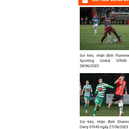
Macedonia
Malaysia
Malta
Mexico
Moldova
Montenegro
Soi kèo, nhận định Flumine
Mỹ
Sporting Cristal 07h0
Na Uy
28/06/2023
Nam Mỹ
Nam Phi
New Zealand
Nga
Nhật Bản
Nicaragua
Soi kèo, nhận định Shamr
Oman
Derry 01h45 ngày 27/06/2023