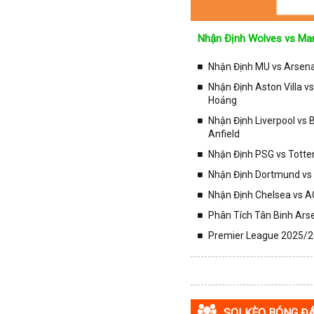
Iran
Iraq
Nhận Định Wolves vs Man
Ireland
Israel
Nhận Định MU vs Arsenal
Italia
Nhận Định Aston Villa v
Hoảng
Jordan
Nhận Định Liverpool vs
Kazakhstan
Anfield
Kosovo
Nhận Định PSG vs Totte
Kuwait
Nhận Định Dortmund vs 
Lao
Nhận Định Chelsea vs AC
Latvia
Phân Tích Tân Binh Arse
Li băng
Premier League 2025/26
Liechtenstein
Lithuania
Luxembourg
Ma rốc
SOI KÈO BÓNG Đ