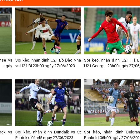
nse vs
Soi kèo, nhận định U21 Bồ Đào Nha
Soi kèo, nhận định U21 Hà L
0 ngày
vs U21 Bỉ 23h00 ngày 27/06/2023
U21 Georgia 23h00 ngày 27/06
ock vs
Soi kèo, nhận định Dundalk vs St
Soi kèo, nhận định Belgra
Patrick's 01h45 ngày 27/06/2023
Banfield 06h00 ngày 27/06/202