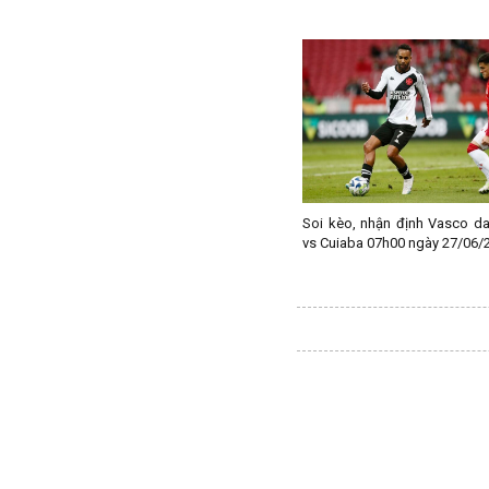
Paraguay
Peru
Pháp
Phần Lan
Qatar
Quốc Tế
Rumany
Soi kèo, nhận định Vasco d
San Marino
vs Cuiaba 07h00 ngày 27/06/
Scotland
Serbia
Singapore
Slovakia
Slovenia
Syria
Séc
Síp