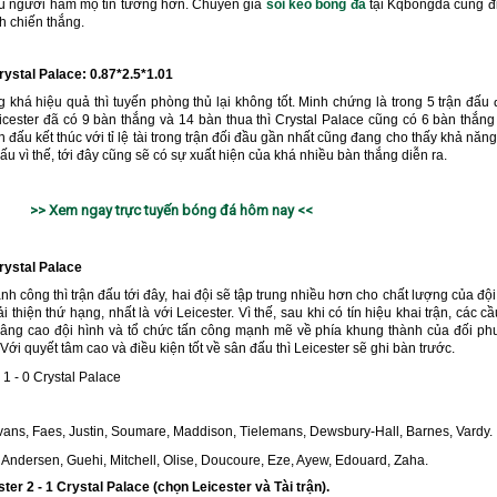
ều người hâm mộ tin tưởng hơn. Chuyên gia
soi kèo bóng đá
tại Kqbongda cũng đ
h chiến thắng.
Crystal Palace: 0.87*2.5*1.01
g khá hiệu quả thì tuyến phòng thủ lại không tốt. Minh chứng là trong 5 trận đấu
icester đã có 9 bàn thắng và 14 bàn thua thì Crystal Palace cũng có 6 bàn thắng
n đấu kết thúc với tỉ lệ tài trong trận đối đầu gần nhất cũng đang cho thấy khả năng
ấu vì thế, tới đây cũng sẽ có sự xuất hiện của khá nhiều bàn thắng diễn ra.
>> Xem ngay trực tuyến bóng đá hôm nay <<
rystal Palace
 công thì trận đấu tới đây, hai đội sẽ tập trung nhiều hơn cho chất lượng của đội
thiện thứ hạng, nhất là với Leicester. Vì thế, sau khi có tín hiệu khai trận, các cầ
dâng cao đội hình và tổ chức tấn công mạnh mẽ về phía khung thành của đối p
Với quyết tâm cao và điều kiện tốt về sân đấu thì Leicester sẽ ghi bàn trước.
 1 - 0 Crystal Palace
ans, Faes, Justin, Soumare, Maddison, Tielemans, Dewsbury-Hall, Barnes, Vardy.
 Andersen, Guehi, Mitchell, Olise, Doucoure, Eze, Ayew, Edouard, Zaha.
ter 2 - 1 Crystal Palace (chọn Leicester và Tài trận).