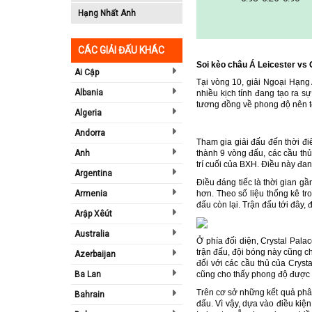
Hạng Nhất Anh
CÁC GIẢI ĐẤU KHÁC
Soi kèo châu Á Leicester vs 
Ai Cập
Tại vòng 10, giải Ngoại Hạng 
Albania
nhiều kịch tính đang tạo ra s
tương đồng về phong độ nên 
Algeria
Andorra
Tham gia giải đấu đến thời đi
Anh
thành 9 vòng đấu, các cầu thủ
trí cuối của BXH. Điều này đan
Argentina
Điều đáng tiếc là thời gian g
Armenia
hơn. Theo số liệu thống kê tr
đấu còn lại. Trận đấu tới đây,
Arập Xêút
Australia
Ở phía đối diện, Crystal Pala
trận đấu, đội bóng này cũng ch
Azerbaijan
đối với các cầu thủ của Crysta
Ba Lan
cũng cho thấy phong độ được d
Trên cơ sở những kết quả phân 
Bahrain
đấu. Vì vậy, dựa vào điều kiện