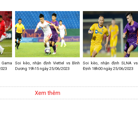
a Gama
Soi kèo, nhận định Viettel vs Bình
Soi kèo, nhận định SLNA vs
2023
Dương 19h15 ngày 25/06/2023
Định 18h00 ngày 25/06/2023
Xem thêm