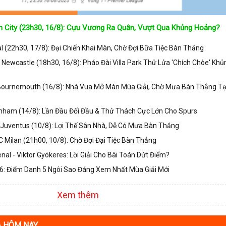
 City (23h30, 16/8): Cựu Vương Ra Quân, Vượt Qua Khủng Hoảng?
 (22h30, 17/8): Đại Chiến Khai Màn, Chờ Đợi Bữa Tiệc Bàn Thắng
s Newcastle (18h30, 16/8): Pháo Đài Villa Park Thử Lửa 'Chích Chòe' Khủ
 Bournemouth (16/8): Nhà Vua Mở Màn Mùa Giải, Chờ Mưa Bàn Thắng Tạ
nham (14/8): Lần Đầu Đối Đầu & Thử Thách Cực Lớn Cho Spurs
Juventus (10/8): Lợi Thế Sân Nhà, Dễ Có Mưa Bàn Thắng
 Milan (21h00, 10/8): Chờ Đợi Đại Tiệc Bàn Thắng
nal - Viktor Gyökeres: Lời Giải Cho Bài Toán Dứt Điểm?
: Điểm Danh 5 Ngôi Sao Đáng Xem Nhất Mùa Giải Mới
Xem thêm
Á HÔM NAY