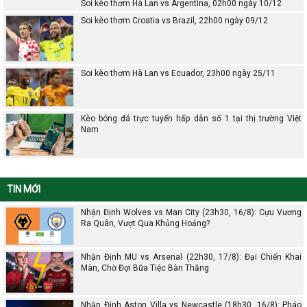
Soi kèo thơm Hà Lan vs Argentina, 02h00 ngày 10/12
Soi kèo thơm Croatia vs Brazil, 22h00 ngày 09/12
Soi kèo thơm Hà Lan vs Ecuador, 23h00 ngày 25/11
Kèo bóng đá trực tuyến hấp dẫn số 1 tại thị trường Việt
Nam
TIN MỚI
Nhận Định Wolves vs Man City (23h30, 16/8): Cựu Vương
Ra Quân, Vượt Qua Khủng Hoảng?
Nhận Định MU vs Arsenal (22h30, 17/8): Đại Chiến Khai
Màn, Chờ Đợi Bữa Tiệc Bàn Thắng