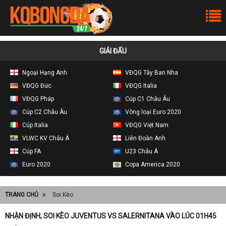
GIẢI ĐẤU
Ngoại Hạng Anh
VĐQG Tây Ban Nha
VĐQG Đức
VĐQG Italia
VĐQG Pháp
Cúp C1 Châu Âu
Cúp C2 Châu Âu
Vòng loại Euro 2020
Cúp Italia
VĐQG Việt Nam
VLWC KV Châu Á
Liên Đoàn Anh
Cúp FA
U23 Châu Á
Euro 2020
Copa America 2020
TRANG CHỦ
Soi Kèo
NHẬN ĐỊNH, SOI KÈO JUVENTUS VS SALERNITANA VÀO LÚC 01H45