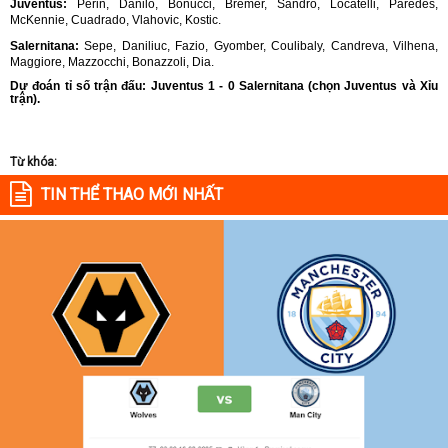
Juventus:
Perin, Danilo, Bonucci, Bremer, Sandro, Locatelli, Paredes,
McKennie, Cuadrado, Vlahovic, Kostic.
Salernitana:
Sepe, Daniliuc, Fazio, Gyomber, Coulibaly, Candreva, Vilhena,
Maggiore, Mazzocchi, Bonazzoli, Dia.
Dự đoán tỉ số trận đấu: Juventus 1 - 0 Salernitana (chọn Juventus và Xỉu
trận).
Từ khóa:
TIN THỂ THAO MỚI NHẤT