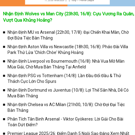
Nhận Định Wolves vs Man City (23h30, 16/8): Cựu Vương Ra Quân,
Vượt Qua Khủng Hoảng?
Nhận Định MU vs Arsenal (22h30, 17/8): Đại Chiến Khai Màn, Chờ
Đợi Bữa Tiệc Bàn Thắng
Nhận Định Aston Villa vs Newcastle (18h30, 16/8): Pháo Đài Villa
Park Thử Lửa 'Chích Chòe' Khủng Hoảng
Nhận Định Liverpool vs Bournemouth (16/8): Nhà Vua Mở Màn
Mùa Giải, Chờ Mưa Bàn Thắng Tại Anfield
Nhận Định PSG vs Tottenham (14/8): Lần Đầu Đối Đầu & Thử
Thách Cực Lớn Cho Spurs
Nhận Định Dortmund vs Juventus (10/8): Lợi Thế Sân Nhà, Dễ Có
Mưa Bàn Thắng
Nhận Định Chelsea vs AC Milan (21h00, 10/8): Chờ Đợi Đại Tiệc
Bàn Thắng
Phân Tích Tân Binh Arsenal - Viktor Gyökeres: Lời Giải Cho Bài
Toán Dứt Điểm?
Premier League 2025/26: Điểm Danh 5 Ngôi Sao Đáng Xem Nhất