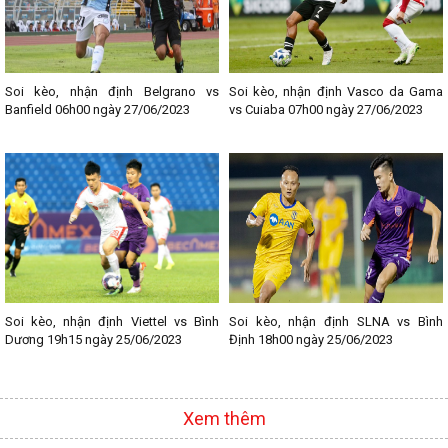
Soi kèo, nhận định Belgrano vs
Soi kèo, nhận định Vasco da Gama
Banfield 06h00 ngày 27/06/2023
vs Cuiaba 07h00 ngày 27/06/2023
Soi kèo, nhận định Viettel vs Bình
Soi kèo, nhận định SLNA vs Bình
Dương 19h15 ngày 25/06/2023
Định 18h00 ngày 25/06/2023
Xem thêm