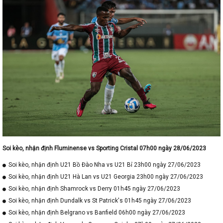
Soi kèo, nhận định Fluminense vs Sporting Cristal 07h00 ngày 28/06/2023
Soi kèo, nhận định U21 Bồ Đào Nha vs U21 Bỉ 23h00 ngày 27/06/2023
Soi kèo, nhận định U21 Hà Lan vs U21 Georgia 23h00 ngày 27/06/2023
Soi kèo, nhận định Shamrock vs Derry 01h45 ngày 27/06/2023
Soi kèo, nhận định Dundalk vs St Patrick's 01h45 ngày 27/06/2023
Soi kèo, nhận định Belgrano vs Banfield 06h00 ngày 27/06/2023