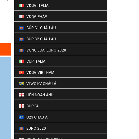
VĐQG ITALIA
VĐQG PHÁP
CÚP C1 CHÂU ÂU
CÚP C2 CHÂU ÂU
VÒNG LOẠI EURO 2020
CÚP ITALIA
VĐQG VIỆT NAM
VLWC KV CHÂU Á
LIÊN ĐOÀN ANH
CÚP FA
U23 CHÂU Á
EURO 2020