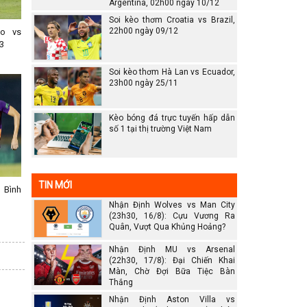
Argentina, 02h00 ngày 10/12
no vs
Soi kèo thơm Croatia vs Brazil,
3
22h00 ngày 09/12
Soi kèo thơm Hà Lan vs Ecuador,
23h00 ngày 25/11
Kèo bóng đá trực tuyến hấp dẫn
số 1 tại thị trường Việt Nam
 Bình
TIN MỚI
Nhận Định Wolves vs Man City
(23h30, 16/8): Cựu Vương Ra
Quân, Vượt Qua Khủng Hoảng?
Nhận Định MU vs Arsenal
(22h30, 17/8): Đại Chiến Khai
Màn, Chờ Đợi Bữa Tiệc Bàn
Thắng