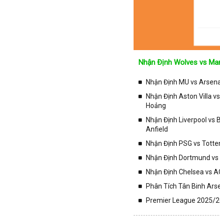
Iran
Iraq
Ireland
Israel
Italia
Nhận Định Wolves vs Man
Jordan
Nhận Định MU vs Arsenal
Kazakhstan
Nhận Định Aston Villa v
Kosovo
Hoảng
Kuwait
Nhận Định Liverpool vs
Anfield
Lao
Nhận Định PSG vs Totte
Latvia
Nhận Định Dortmund vs 
Li băng
Nhận Định Chelsea vs AC
Liechtenstein
Phân Tích Tân Binh Arse
Lithuania
Premier League 2025/26
Luxembourg
Ma rốc