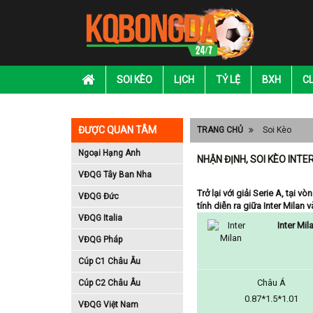
SOI KÈO
LỊCH
TỶ LỆ
BXH
C
ĐƯỢC QUAN TÂM
TRANG CHỦ
Soi Kèo
Ngoại Hạng Anh
NHẬN ĐỊNH, SOI KÈO INT
VĐQG Tây Ban Nha
Trở lại với giải Serie A, tại
VĐQG Đức
tính diễn ra giữa Inter Milan 
VĐQG Italia
Inter Mil
VĐQG Pháp
Cúp C1 Châu Âu
Châu Á
Cúp C2 Châu Âu
0.87*1.5*1.01
VĐQG Việt Nam