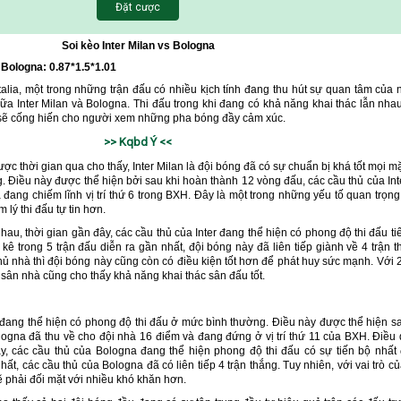
Đặt cược
Soi kèo Inter Milan vs Bologna
 Bologna: 0.87*1.5*1.01
alia, một trong những trận đấu có nhiều kịch tính đang thu hút sự quan tâm của 
iữa Inter Milan và Bologna. Thi đấu trong khi đang có khả năng khai thác lẫn nha
đội sẽ cống hiến cho người xem những pha bóng đầy cảm xúc.
>> Kqbd Ý <<
ược thời gian qua cho thấy, Inter Milan là đội bóng đã có sự chuẩn bị khá tốt mọi mặ
. Điều này được thể hiện bởi sau khi hoàn thành 12 vòng đấu, các cầu thủ của Int
 đang chiếm lĩnh vị trí thứ 6 trong BXH. Đây là một trong những yếu tố quan trọng
 lý thi đấu tự tin hơn.
au, thời gian gần đây, các cầu thủ của Inter đang thể hiện có phong độ thi đấu ti
kê trong 5 trận đấu diễn ra gần nhất, đội bóng này đã liên tiếp giành về 4 trận t
hủ nhà thì đội bóng này cũng còn có điều kiện tốt hơn để phát huy sức mạnh. Với 2
ại sân nhà cũng cho thấy khả năng khai thác sân đấu tốt.
 đang thể hiện có phong độ thi đấu ở mức bình thường. Điều này được thể hiện s
logna đã thu về cho đội nhà 16 điểm và đang đứng ở vị trí thứ 11 của BXH. Điều
ây, các cầu thủ của Bologna đang thể hiện phong độ thi đấu có sự tiến bộ nhất 
hất, các cầu thủ của Bologna đã có liên tiếp 4 trận thắng. Tuy nhiên, với vai trò củ
ẽ phải đối mặt với nhiều khó khăn hơn.