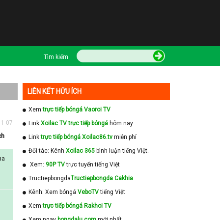
Tìm kiếm
LIÊN KẾT HỮU ÍCH
Xem
trực tiếp bóngá Vaoroi TV
11-07
Link
Xoilac TV trực tiếp bóngá
hôm nay
ch
Link
trực tiếp bóngá Xoilac86.tv
miễn phí
Đối tác: Kênh
Xoilac 365
bình luận tiếng Việt.
Xem:
90P TV
trực tuyến tiếng Việt
Tructiepbongda
Tructiepbongda Cakhia
Kênh: Xem bóngá
VeboTV
tiếng Việt
Xem
trực tiếp bóngá Rakhoi TV
Xem ngay
bongdalu com
mới nhất