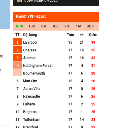
COPA AMERICA 2020
BẢNG XẾP HẠNG
NHA
TBN
ITA
DUC
VN
PHA
BDN
TT
Đội bóng
Trận
+/-
Điểm
1
Liverpool
16
21
39
2
Chelsea
17
18
35
ng
3
Arsenal
17
18
33
4
Nottingham Forest
17
4
31
i
5
Bournemouth
17
6
28
6
Man City
18
4
28
7
Aston Villa
17
0
28
8
Newcastle
17
6
26
9
Fulham
17
2
25
10
Brighton
17
1
25
11
Tottenham
17
14
23
12
Brentford
17
0
23