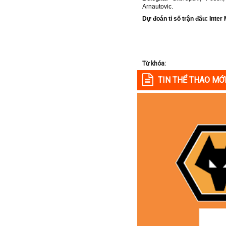
Arnautovic.
Colombia
Dự đoán tỉ số trận đấu: Inter 
Costa Rica
Croatia
Ecuador
Từ khóa:
Estonia
TIN THỂ THAO MỚ
Georgia
Gibralta
Honduras
Hungary
Hy Lạp
Hà Lan
Hàn Quốc
Hồng Kông
Iceland
Indonesia