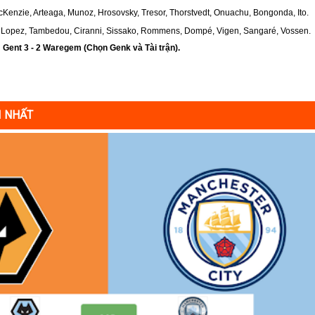
Kenzie, Arteaga, Munoz, Hrosovsky, Tresor, Thorstvedt, Onuachu, Bongonda, Ito.
 Lopez, Tambedou, Ciranni, Sissako, Rommens, Dompé, Vigen, Sangaré, Vossen.
: Gent 3 - 2 Waregem (Chọn Genk và Tài trận).
I NHẤT