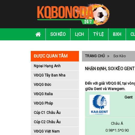
SOI KÈO
LỊCH
TỶ LỆ
BXH
C
ĐƯỢC QUAN TÂM
TRANG CHỦ
Soi Kèo
Ngoại Hạng Anh
NHẬN ĐỊNH, SOI KÈO GEN
VĐQG Tây Ban Nha
Đến với giải VĐQG Bỉ, tại vò
VĐQG Đức
giữa Gent và Waregem.
VĐQG Italia
Gent
VĐQG Pháp
Cúp C1 Châu Âu
Cúp C2 Châu Âu
Châu Á
0.98*1.5*0.90
VĐQG Việt Nam