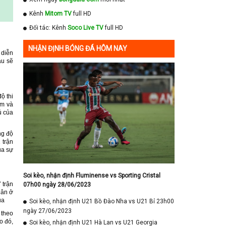
Kênh
Mitom TV
full HD
Đối tác: Kênh
Soco Live TV
full HD
NHẬN ĐỊNH BÓNG ĐÁ HÔM NAY
 diễn
au sẽ
ộ thi
ểm và
ủ của
ng độ
 trận
ủa sự
Soi kèo, nhận định Fluminense vs Sporting Cristal
 trận
07h00 ngày 28/06/2023
hân ở
ua
Soi kèo, nhận định U21 Bồ Đào Nha vs U21 Bỉ 23h00
ngày 27/06/2023
 theo
o đó,
Soi kèo, nhận định U21 Hà Lan vs U21 Georgia