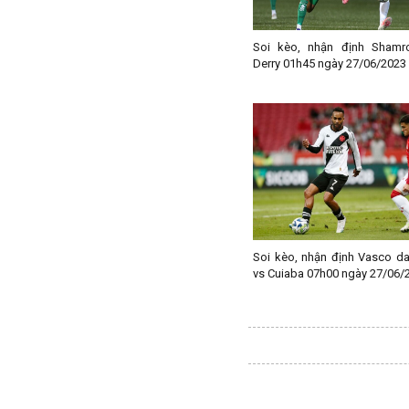
Paraguay
Peru
Soi kèo, nhận định Shamr
Pháp
Derry 01h45 ngày 27/06/2023
Phần Lan
Qatar
Quốc Tế
Rumany
San Marino
Scotland
Serbia
Soi kèo, nhận định Vasco d
vs Cuiaba 07h00 ngày 27/06/
Singapore
Slovakia
Slovenia
Syria
Séc
Síp