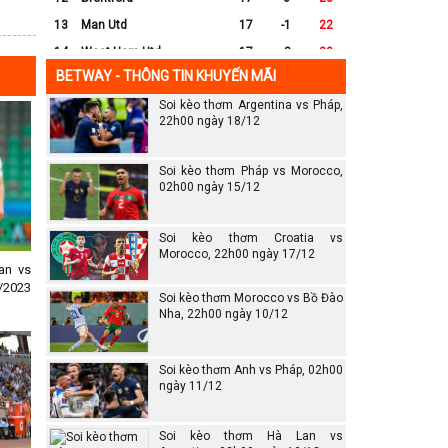
13
Man Utd
17
-1
22
14
West Ham Utd
17
-8
20
BETWAY - THÔNG TIN KHUYẾN MÃI
15
Everton
17
-7
17
Soi kèo thơm Argentina vs Pháp,
16
Crystal Palace
17
-8
16
22h00 ngày 18/12
17
Leicester City
17
-16
14
18
Ipswich
17
-16
12
Soi kèo thơm Pháp vs Morocco,
19
Wolves
17
-13
12
02h00 ngày 15/12
20
Southampton
17
-25
6
Soi kèo thơm Croatia vs
Morocco, 22h00 ngày 17/12
an vs
/2023
Soi kèo thơm Morocco vs Bồ Đào
Nha, 22h00 ngày 10/12
Soi kèo thơm Anh vs Pháp, 02h00
ngày 11/12
Soi kèo thơm Hà Lan vs