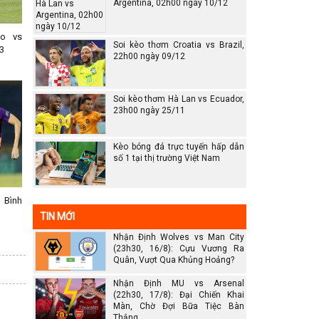
Argentina, 02h00 ngày 10/12
no vs
Soi kèo thơm Croatia vs Brazil,
3
22h00 ngày 09/12
Soi kèo thơm Hà Lan vs Ecuador,
23h00 ngày 25/11
Kèo bóng đá trực tuyến hấp dẫn
số 1 tại thị trường Việt Nam
 Bình
TIN MỚI
Nhận Định Wolves vs Man City
(23h30, 16/8): Cựu Vương Ra
Quân, Vượt Qua Khủng Hoảng?
Nhận Định MU vs Arsenal
(22h30, 17/8): Đại Chiến Khai
Màn, Chờ Đợi Bữa Tiệc Bàn
Thắng