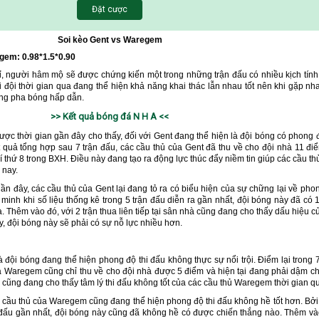
Đặt cược
Soi kèo Gent vs Waregem
gem: 0.98*1.5*0.90
ỉ, người hâm mộ sẽ được chứng kiến một trong những trận đấu có nhiều kịch tính
đội thời gian qua đang thể hiện khả năng khai thác lẫn nhau tốt nên khi gặp nh
ng pha bóng hấp dẫn.
>> Kết quả bóng đá N H A <<
ược thời gian gần đây cho thấy, đối với Gent đang thể hiện là đội bóng có phong đ
ết quả tổng hợp sau 7 trận đấu, các cầu thủ của Gent đã thu về cho đội nhà 11 đi
rí thứ 8 trong BXH. Điều này đang tạo ra động lực thúc đẩy niềm tin giúp các cầu th
 nay.
ần đây, các cầu thủ của Gent lại đang tỏ ra có biểu hiện của sự chững lại về pho
minh khi số liệu thống kê trong 5 trận đấu diễn ra gần nhất, đội bóng này đã có 1
ua. Thêm vào đó, với 2 trận thua liên tiếp tại sân nhà cũng đang cho thấy dấu hiệu c
ây, đội bóng này sẽ phải có sự nỗ lực nhiều hơn.
 đội bóng đang thể hiện phong độ thi đấu không thực sự nổi trội. Điểm lại trong 7
ủa Waregem cũng chỉ thu về cho đội nhà được 5 điểm và hiện tại đang phải dậm c
y cũng đang cho thấy tâm lý thi đấu không tốt của các cầu thủ Waregem thời gian q
 cầu thủ của Waregem cũng đang thể hiện phong độ thi đấu không hề tốt hơn. Bởi
n đấu gần nhất, đội bóng này cũng đã không hề có được chiến thắng nào. Thêm và