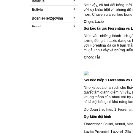
Belarus
Như vậy, cả hai đội bóng thời
Bolivia
với sự khác biệt về phong độ 
hơn. Chuyên gia soi kèo bóng 
Bosnia-Herzgovina
Chọn: Lazio
Brazil
Soi kèo tài xỉu Fiorentina vs 
Bulgary
Nhìn vào những thành tích gầ
tương đồng thì Lazio đang có 
Bắc Ireland
với Fiorentina đã có 6 bàn thắ
thi đấu như vậy và những điểm 
Bắc Mỹ
Chọn: Tài
Bỉ
Bồ Đào Nha
Campuchia
Soi kèo hiệp 1 Fiorentina vs 
Canada
Như kết quả phân tích cho thấ
quyết tâm giành điểm. Vì vậy, 
Chi Lê
khung thành của nhau với hy v
sẽ là đội bóng có khả năng tạo
Châu Phi
Dự đoán tỉ số hiệp 1: Fiorentin
Châu Á
Dự kiến đội hình
Châu Âu
Fiorentina:
Gollini, Venuti, Ma
Châu Úc
Lazio:
Provedel, Lazzari, Gila