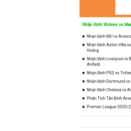
Iran
Iraq
Ireland
Nhận Định Wolves vs Man
Israel
Italia
Nhận Định MU vs Arsenal
Jordan
Nhận Định Aston Villa v
Hoảng
Kazakhstan
Nhận Định Liverpool vs
Kosovo
Anfield
Kuwait
Nhận Định PSG vs Totte
Lao
Nhận Định Dortmund vs 
Latvia
Nhận Định Chelsea vs AC
Li băng
Phân Tích Tân Binh Arse
Liechtenstein
Premier League 2025/26
Lithuania
Luxembourg
Ma rốc