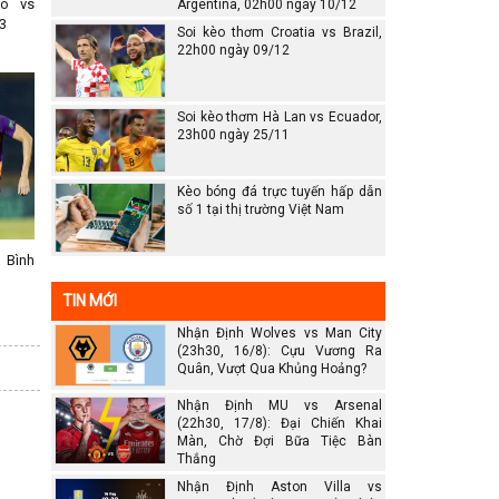
no vs
Argentina, 02h00 ngày 10/12
3
Soi kèo thơm Croatia vs Brazil,
22h00 ngày 09/12
Soi kèo thơm Hà Lan vs Ecuador,
23h00 ngày 25/11
Kèo bóng đá trực tuyến hấp dẫn
số 1 tại thị trường Việt Nam
 Bình
TIN MỚI
Nhận Định Wolves vs Man City
(23h30, 16/8): Cựu Vương Ra
Quân, Vượt Qua Khủng Hoảng?
Nhận Định MU vs Arsenal
(22h30, 17/8): Đại Chiến Khai
Màn, Chờ Đợi Bữa Tiệc Bàn
Thắng
Nhận Định Aston Villa vs