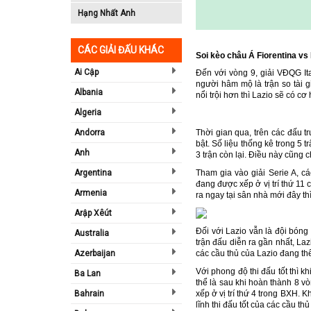
Hạng Nhất Anh
CÁC GIẢI ĐẤU KHÁC
Soi kèo châu Á Fiorentina vs 
Ai Cập
Đến với vòng 9, giải VĐQG Ita
người hâm mộ là trận so tài 
Albania
nổi trội hơn thì Lazio sẽ có c
Algeria
Andorra
Thời gian qua, trên các đấu t
bật. Số liệu thống kê trong 5 t
Anh
3 trận còn lại. Điều này cũng c
Argentina
Tham gia vào giải Serie A, cá
đang được xếp ở vị trí thứ 11 
Armenia
ra ngay tại sân nhà mới đây th
Arập Xêút
Đối với Lazio vẫn là đội bóng
Australia
trận đấu diễn ra gần nhất, Laz
Azerbaijan
các cầu thủ của Lazio đang th
Với phong độ thi đấu tốt thì 
Ba Lan
thể là sau khi hoàn thành 8 v
Bahrain
xếp ở vị trí thứ 4 trong BXH. 
lĩnh thi đấu tốt của các cầu th