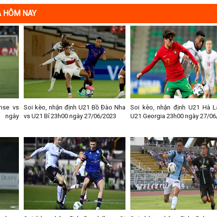
Á HÔM NAY
nse vs
Soi kèo, nhận định U21 Bồ Đào Nha
Soi kèo, nhận định U21 Hà L
0 ngày
vs U21 Bỉ 23h00 ngày 27/06/2023
U21 Georgia 23h00 ngày 27/06