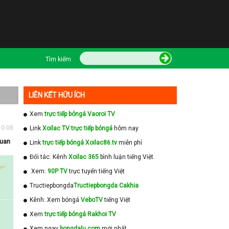
Tìm kiếm
LIÊN KẾT HỮU ÍCH
Xem
trực tiếp bóngá Vaoroi TV
10-08
Link
Xoilac TV trực tiếp bóngá
hôm nay
quan
Link
trực tiếp bóngá Xoilac86.tv
miễn phí
Đối tác: Kênh
Xoilac 365
bình luận tiếng Việt.
Xem:
90P TV
trực tuyến tiếng Việt
Tructiepbongda
Tructiepbongda Cakhia
Kênh: Xem bóngá
VeboTV
tiếng Việt
Xem
trực tiếp bóngá Rakhoi TV
Xem ngay
bongdalu com
mới nhất