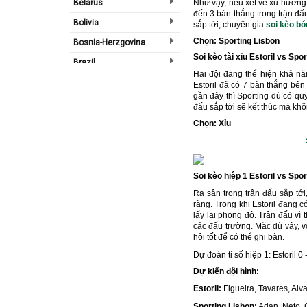
Belarus
Như vậy, nếu xét về xu hướng 
đến 3 bàn thắng trong trận đấu 
Bolivia
sắp tới, chuyên gia
soi kèo bó
Chọn: Sporting Lisbon
Bosnia-Herzgovina
Soi kèo tài xỉu Estoril vs Spo
Brazil
Hai đội đang thể hiện khả nă
Bulgary
Estoril đã có 7 bàn thắng bên
gần đây thì Sporting dù có quy
Bắc Ireland
đấu sắp tới sẽ kết thúc mà kh
Bắc Mỹ
Chọn: Xỉu
Bỉ
Bồ Đào Nha
Soi kèo hiệp 1 Estoril vs Spo
Campuchia
Ra sân trong trận đấu sắp tớ
Canada
ràng. Trong khi Estoril đang c
lấy lại phong độ. Trận đấu vì 
Chi Lê
các đấu trường. Mặc dù vậy, vớ
hội tốt để có thể ghi bàn.
Châu Phi
Dự đoán tỉ số hiệp 1: Estoril 0
Châu Á
Dự kiến đội hình:
Châu Âu
Estoril:
Figueira, Tavares, Alv
Châu Úc
Sporting Lisbon:
Adan, Neto, C