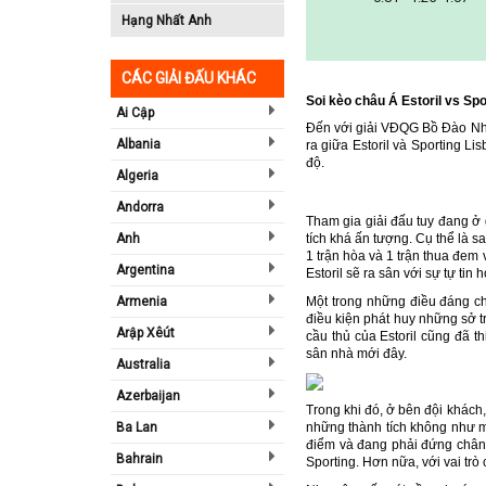
Hạng Nhất Anh
CÁC GIẢI ĐẤU KHÁC
Soi kèo châu Á Estoril vs Spo
Ai Cập
Đến với giải VĐQG Bồ Đào Nha
Albania
ra giữa Estoril và Sporting L
độ.
Algeria
Andorra
Tham gia giải đấu tuy đang ở 
Anh
tích khá ấn tượng. Cụ thể là s
1 trận hòa và 1 trận thua đem 
Argentina
Estoril sẽ ra sân với sự tự tin
Armenia
Một trong những điều đáng chú
điều kiện phát huy những sở tr
Arập Xêút
cầu thủ của Estoril cũng đã t
sân nhà mới đây.
Australia
Azerbaijan
Trong khi đó, ở bên đội khách
Ba Lan
những thành tích không như mo
điểm và đang phải đứng chân ở
Bahrain
Sporting. Hơn nữa, với vai trò