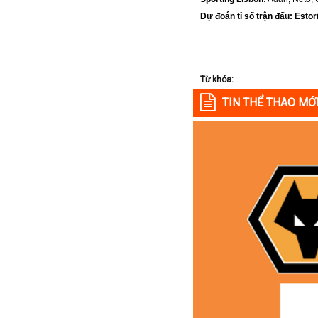
Colombia
Dự đoán tỉ số trận đấu: Estori
Costa Rica
Croatia
Ecuador
Từ khóa:
Estonia
TIN THỂ THAO MỚ
Georgia
Gibralta
Honduras
Hungary
Hy Lạp
Hà Lan
Hàn Quốc
Hồng Kông
Iceland
Indonesia