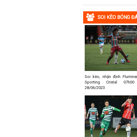
Macedonia
Malaysia
SOI KÈO BÓNG Đ
Malta
Mexico
Moldova
Montenegro
Mỹ
Na Uy
Soi kèo, nhận định Flumine
Nam Mỹ
Sporting Cristal 07h0
Nam Phi
28/06/2023
New Zealand
Nga
Nhật Bản
Nicaragua
Oman