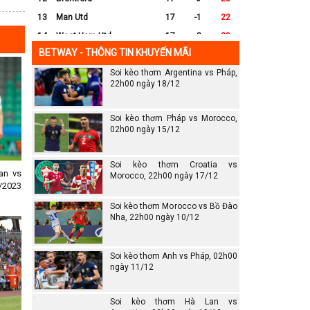
13
Man Utd
17
-1
22
14
West Ham Utd
17
-8
20
BETWAY - THÔNG TIN KHUYẾN MÃI
15
Everton
17
-7
17
Soi kèo thơm Argentina vs Pháp,
16
Crystal Palace
17
-8
16
22h00 ngày 18/12
17
Leicester City
17
-16
14
18
Ipswich
17
-16
12
Soi kèo thơm Pháp vs Morocco,
19
Wolves
17
-13
12
02h00 ngày 15/12
20
Southampton
17
-25
6
Soi kèo thơm Croatia vs
an vs
Morocco, 22h00 ngày 17/12
/2023
Soi kèo thơm Morocco vs Bồ Đào
Nha, 22h00 ngày 10/12
Soi kèo thơm Anh vs Pháp, 02h00
ngày 11/12
Soi kèo thơm Hà Lan vs