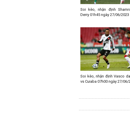
Paraguay
Soi kèo, nhận định Shamr
Peru
Derry 01h45 ngày 27/06/2023
Pháp
Phần Lan
Qatar
Quốc Tế
Rumany
San Marino
Scotland
Soi kèo, nhận định Vasco d
Serbia
vs Cuiaba 07h00 ngày 27/06/
Singapore
Slovakia
Slovenia
Syria
Séc
Síp