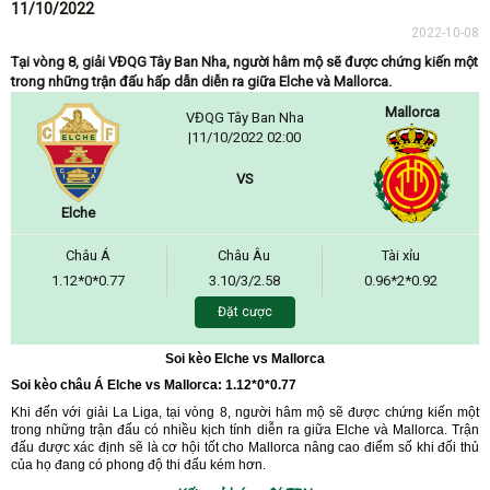
11/10/2022
2022-10-08
Tại vòng 8, giải VĐQG Tây Ban Nha, người hâm mộ sẽ được chứng kiến một
trong những trận đấu hấp dẫn diễn ra giữa Elche và Mallorca.
Mallorca
VĐQG Tây Ban Nha
|11/10/2022 02:00
VS
Elche
Châu Á
Châu Âu
Tài xỉu
1.12*0*0.77
3.10/3/2.58
0.96*2*0.92
Đặt cược
Soi kèo Elche vs Mallorca
Soi kèo châu Á Elche vs Mallorca: 1.12*0*0.77
Khi đến với giải La Liga, tại vòng 8, người hâm mộ sẽ được chứng kiến một
trong những trận đấu có nhiều kịch tính diễn ra giữa Elche và Mallorca. Trận
đấu được xác định sẽ là cơ hội tốt cho Mallorca nâng cao điểm số khi đối thủ
của họ đang có phong độ thi đấu kém hơn.