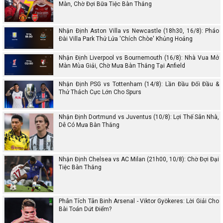
Màn, Chờ Đợi Bữa Tiệc Bàn Thắng
Nhận Định Aston Villa vs Newcastle (18h30, 16/8): Pháo
Đài Villa Park Thử Lửa 'Chích Chòe' Khủng Hoảng
Nhận Định Liverpool vs Bournemouth (16/8): Nhà Vua Mở
Màn Mùa Giải, Chờ Mưa Bàn Thắng Tại Anfield
Nhận Định PSG vs Tottenham (14/8): Lần Đầu Đối Đầu &
Thử Thách Cực Lớn Cho Spurs
Nhận Định Dortmund vs Juventus (10/8): Lợi Thế Sân Nhà,
Dễ Có Mưa Bàn Thắng
Nhận Định Chelsea vs AC Milan (21h00, 10/8): Chờ Đợi Đại
Tiệc Bàn Thắng
Phân Tích Tân Binh Arsenal - Viktor Gyökeres: Lời Giải Cho
Bài Toán Dứt Điểm?