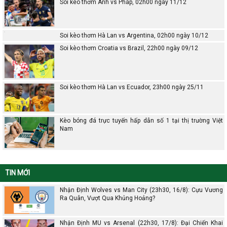
Soi kèo thơm Anh vs Pháp, 02h00 ngày 11/12
Soi kèo thơm Hà Lan vs Argentina, 02h00 ngày 10/12
Soi kèo thơm Croatia vs Brazil, 22h00 ngày 09/12
Soi kèo thơm Hà Lan vs Ecuador, 23h00 ngày 25/11
Kèo bóng đá trực tuyến hấp dẫn số 1 tại thị trường Việt
Nam
TIN MỚI
Nhận Định Wolves vs Man City (23h30, 16/8): Cựu Vương
Ra Quân, Vượt Qua Khủng Hoảng?
Nhận Định MU vs Arsenal (22h30, 17/8): Đại Chiến Khai