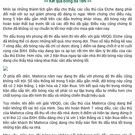
>> Kết quả bóng đá TBN <<
Nhìn lại những thành tích gần đây cho thấy, các cầu thủ của Elche đang phải
đối mặt với sự sụt giảm phong độ đáng lo ngại. Minh chứng cho điều này,
trong 5 trận đấu gần nhất trên các đấu trường khác nhau, đội bóng này đã
hoàn toàn thất bại trước tất cả các đối thủ đã gặp. Điều này cũng chứng tỏ
Elche đã không có sự chuẩn bị tốt mọi mặt cho mùa giải năm nay.
Thi đấu trong khi phong độ thi đấu kém thì khi đến với giải VĐQG, Elche cũng
đã không thể có được những kết quả như mong đợi. Theo số liệu thống kê sau
7 vòng đấu, đội bóng này đã chỉ có được đúng 1 điểm và đang chốt ở vị trí cuối
cùng của BXH. Điều này đang tạo ra áp lực rất lớn lên tâm lý thi đấu của các
cầu thủ Elche. Hơn nữa, với 2 trận thua ngay tại sân nhà thì đội bóng này cũng
đang cho thấy khả năng khai thác sân đấu không tốt.
Ở phía đối diện, Mallorca năm nay đang thi đấu với phong độ thi đấu cũng
không nổi trội. Số liệu thống kê trong 5 trận đấu gần nhất, đội bóng này cũng
đã có 2 trận thắng, 1 trận hòa và 2 trận thua. Với kết quả này thì trong những
trận đấu sắp tới, đội bóng này sẽ phải có sự tập trung đầu tư nhiều hơn cho
chất lượng của đội hình thi đấu và những chiến thuật hiệu quả.
Tuy nhiên, khi đến với giải VĐQG, các cầu thủ của Mallorca cũng đang thể
hiện không tốt vai trò của mình. Sau khi hoàn thành 7 vòng đấu, các cầu thủ
của Mallorca cũng đã thu về cho đội nhà được 8 điểm và hiện tại đang đứng ở
vị trí thứ 12 của BXH. Điều đáng chú ý là với 1 trận thắng và 1 trận thua diễn ra
trên sân khách thì Mallorca cũng đang cho thấy bản lĩnh thi đấu khá tốt trong
những trận đấu xa nhà.