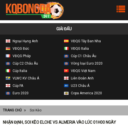
GIẢI ĐẤU
Ngoại Hạng Anh
VĐQG Tây Ban Nha
VĐQG Đức
VĐQG Italia
VĐQG Pháp
Cúp C1 Châu Âu
Cúp C2 Châu Âu
Vòng loại Euro 2020
Cúp Italia
VĐQG Việt Nam
VLWC KV Châu Á
Liên Đoàn Anh
Cúp FA
U23 Châu Á
Euro 2020
Copa America 2020
TRANG CHỦ
Soi Kèo
NHẬN ĐỊNH, SOI KÈO ELCHE VS ALMERIA VÀO LÚC 01H00 NGÀY