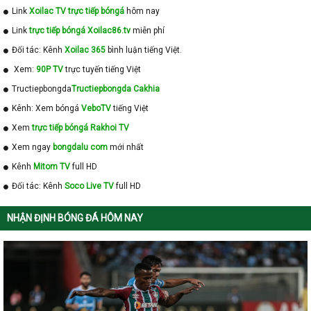
Link
Xoilac TV trực tiếp bóngá
hôm nay
Link
trực tiếp bóngá Xoilac86.tv
miễn phí
Đối tác: Kênh
Xoilac 365
bình luận tiếng Việt.
Xem:
90P TV
trực tuyến tiếng Việt
Tructiepbongda
Tructiepbongda Cakhia
Kênh: Xem bóngá
VeboTV
tiếng Việt
Xem
trực tiếp bóngá Rakhoi TV
Xem ngay
bongdalu com
mới nhất
Kênh
Mitom TV
full HD
Đối tác: Kênh
Soco Live TV
full HD
NHẬN ĐỊNH BÓNG ĐÁ HÔM NAY