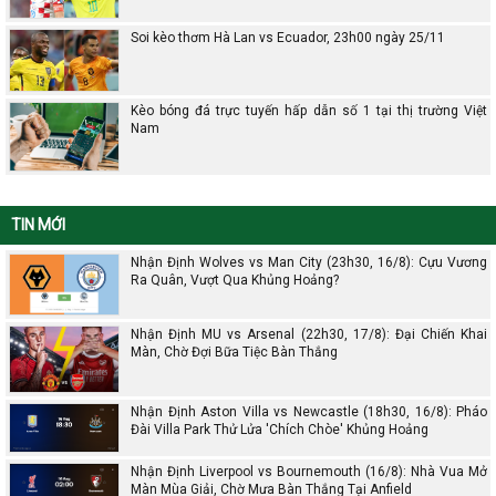
Soi kèo thơm Hà Lan vs Ecuador, 23h00 ngày 25/11
Kèo bóng đá trực tuyến hấp dẫn số 1 tại thị trường Việt
Nam
TIN MỚI
Nhận Định Wolves vs Man City (23h30, 16/8): Cựu Vương
Ra Quân, Vượt Qua Khủng Hoảng?
Nhận Định MU vs Arsenal (22h30, 17/8): Đại Chiến Khai
Màn, Chờ Đợi Bữa Tiệc Bàn Thắng
Nhận Định Aston Villa vs Newcastle (18h30, 16/8): Pháo
Đài Villa Park Thử Lửa 'Chích Chòe' Khủng Hoảng
Nhận Định Liverpool vs Bournemouth (16/8): Nhà Vua Mở
Màn Mùa Giải, Chờ Mưa Bàn Thắng Tại Anfield