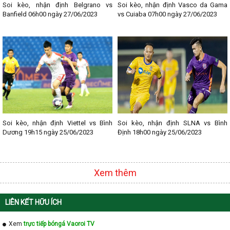
Soi kèo, nhận định Belgrano vs
Soi kèo, nhận định Vasco da Gama
Banfield 06h00 ngày 27/06/2023
vs Cuiaba 07h00 ngày 27/06/2023
Soi kèo, nhận định Viettel vs Bình
Soi kèo, nhận định SLNA vs Bình
Dương 19h15 ngày 25/06/2023
Định 18h00 ngày 25/06/2023
Xem thêm
LIÊN KẾT HỮU ÍCH
Xem
trực tiếp bóngá Vaoroi TV