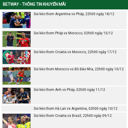
BETWAY - THÔNG TIN KHUYẾN MÃI
Soi kèo thơm Argentina vs Pháp, 22h00 ngày 18/12
Soi kèo thơm Pháp vs Morocco, 02h00 ngày 15/12
Soi kèo thơm Croatia vs Morocco, 22h00 ngày 17/12
Soi kèo thơm Morocco vs Bồ Đào Nha, 22h00 ngày 10/12
Soi kèo thơm Anh vs Pháp, 02h00 ngày 11/12
Soi kèo thơm Hà Lan vs Argentina, 02h00 ngày 10/12
Soi kèo thơm Croatia vs Brazil, 22h00 ngày 09/12