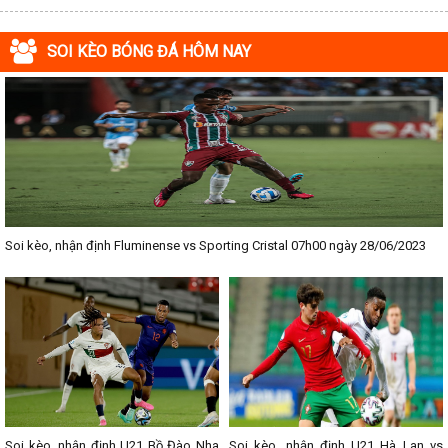
SOI KÈO BÓNG ĐÁ HÔM NAY
Soi kèo, nhận định Fluminense vs Sporting Cristal 07h00 ngày 28/06/2023
Soi kèo, nhận định U21 Bồ Đào Nha
Soi kèo, nhận định U21 Hà Lan vs