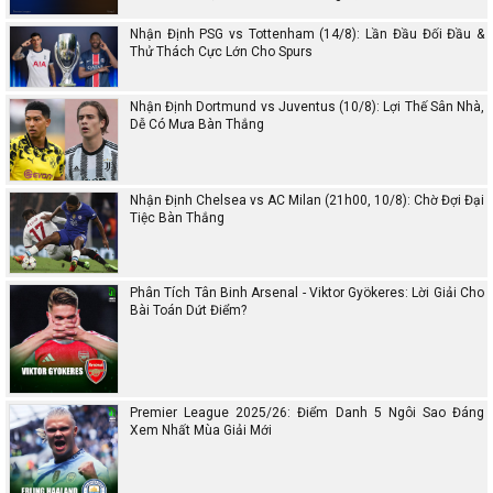
Nhận Định PSG vs Tottenham (14/8): Lần Đầu Đối Đầu &
Thử Thách Cực Lớn Cho Spurs
Nhận Định Dortmund vs Juventus (10/8): Lợi Thế Sân Nhà,
Dễ Có Mưa Bàn Thắng
Nhận Định Chelsea vs AC Milan (21h00, 10/8): Chờ Đợi Đại
Tiệc Bàn Thắng
Phân Tích Tân Binh Arsenal - Viktor Gyökeres: Lời Giải Cho
Bài Toán Dứt Điểm?
Premier League 2025/26: Điểm Danh 5 Ngôi Sao Đáng
Xem Nhất Mùa Giải Mới