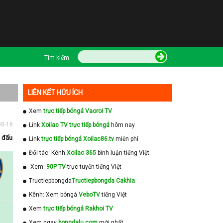
Tìm kiếm
LIÊN KẾT HỮU ÍCH
Xem
trực tiếp bóngá Vaoroi TV
08-18
Link
Xoilac TV trực tiếp bóngá
hôm nay
n đấu
Link
trực tiếp bóngá Xoilac86.tv
miễn phí
Đối tác: Kênh
Xoilac 365
bình luận tiếng Việt.
Xem:
90P TV
trực tuyến tiếng Việt
Tructiepbongda
Tructiepbongda Cakhia
Kênh: Xem bóngá
VeboTV
tiếng Việt
Xem
trực tiếp bóngá Rakhoi TV
Xem ngay
bongdalu com
mới nhất