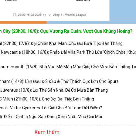
 City (23h30, 16/8): Cựu Vương Ra Quân, Vượt Qua Khủng Hoảng?
 (22h30, 17/8): Đại Chiến Khai Màn, Chờ Đợi Bữa Tiệc Bàn Thắng
s Newcastle (18h30, 16/8): Pháo Đài Villa Park Thử Lửa 'Chích Chòe' Khủ
 Bournemouth (16/8): Nhà Vua Mở Màn Mùa Giải, Chờ Mưa Bàn Thắng Tạ
nham (14/8): Lần Đầu Đối Đầu & Thử Thách Cực Lớn Cho Spurs
Juventus (10/8): Lợi Thế Sân Nhà, Dễ Có Mưa Bàn Thắng
 Milan (21h00, 10/8): Chờ Đợi Đại Tiệc Bàn Thắng
nal - Viktor Gyökeres: Lời Giải Cho Bài Toán Dứt Điểm?
: Điểm Danh 5 Ngôi Sao Đáng Xem Nhất Mùa Giải Mới
Xem thêm