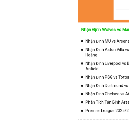
Iran
Iraq
Ireland
Israel
Nhận Định Wolves vs Man
Italia
Nhận Định MU vs Arsenal
Jordan
Nhận Định Aston Villa v
Kazakhstan
Hoảng
Kosovo
Nhận Định Liverpool vs
Anfield
Kuwait
Nhận Định PSG vs Totte
Lao
Nhận Định Dortmund vs 
Latvia
Nhận Định Chelsea vs AC
Li băng
Phân Tích Tân Binh Arse
Liechtenstein
Premier League 2025/26
Lithuania
Luxembourg
Ma rốc