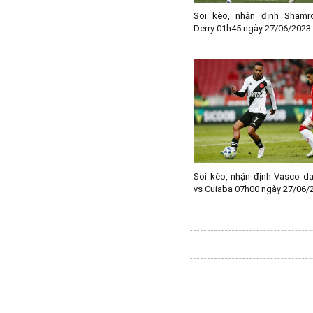
Paraguay
Soi kèo, nhận định Shamr
Peru
Derry 01h45 ngày 27/06/2023
Pháp
Phần Lan
Qatar
Quốc Tế
Rumany
San Marino
Scotland
Soi kèo, nhận định Vasco d
vs Cuiaba 07h00 ngày 27/06/
Serbia
Singapore
Slovakia
Slovenia
Syria
Séc
Síp