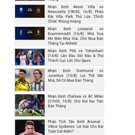
Nhận Định Aston Villa vs
Newcastle (18h30, 16/8): Pháo
Đài Villa Park Thử Lửa 'Chích
Chòe' Khủng Hoảng
Nhận Định Liverpool vs
Bournemouth (16/8): Nhà Vua
Mở Màn Mùa Giải, Chờ Mưa Bàn
Thắng Tại Anfield
Nhận Định PSG vs Tottenham
(14/8): Lần Đầu Đối Đầu & Thử
Thách Cực Lớn Cho Spurs
Nhận Định Dortmund vs
Juventus (10/8): Lợi Thế Sân
Nhà, Dễ Có Mưa Bàn Thắng
Nhận Định Chelsea vs AC Milan
(21h00, 10/8): Chờ Đợi Đại Tiệc
Bàn Thắng
Phân Tích Tân Binh Arsenal -
Viktor Gyökeres: Lời Giải Cho Bài
Toán Dứt Điểm?