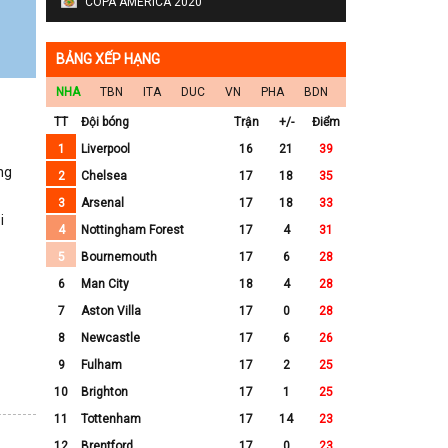
COPA AMERICA 2020
BẢNG XẾP HẠNG
NHA
TBN
ITA
DUC
VN
PHA
BDN
TT
Đội bóng
Trận
+/-
Điểm
1
Liverpool
16
21
39
ng
2
Chelsea
17
18
35
3
Arsenal
17
18
33
i
4
Nottingham Forest
17
4
31
5
Bournemouth
17
6
28
6
Man City
18
4
28
7
Aston Villa
17
0
28
8
Newcastle
17
6
26
9
Fulham
17
2
25
10
Brighton
17
1
25
11
Tottenham
17
14
23
12
Brentford
17
0
23