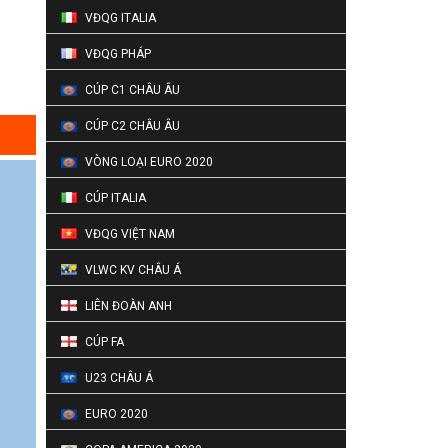
VĐQG ITALIA
VĐQG PHÁP
CÚP C1 CHÂU ÂU
CÚP C2 CHÂU ÂU
VÒNG LOẠI EURO 2020
CÚP ITALIA
VĐQG VIỆT NAM
VLWC KV CHÂU Á
LIÊN ĐOÀN ANH
CÚP FA
U23 CHÂU Á
EURO 2020