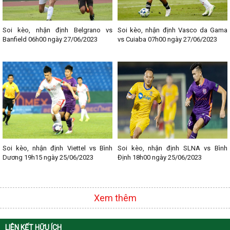
Soi kèo, nhận định Belgrano vs
Soi kèo, nhận định Vasco da Gama
Banfield 06h00 ngày 27/06/2023
vs Cuiaba 07h00 ngày 27/06/2023
Soi kèo, nhận định Viettel vs Bình
Soi kèo, nhận định SLNA vs Bình
Dương 19h15 ngày 25/06/2023
Định 18h00 ngày 25/06/2023
Xem thêm
LIÊN KẾT HỮU ÍCH