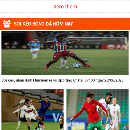
Xem thêm
SOI KÈO BÓNG ĐÁ HÔM NAY
Soi kèo, nhận định Fluminense vs Sporting Cristal 07h00 ngày 28/06/2023