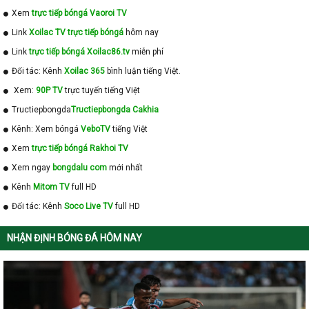
Xem
trực tiếp bóngá Vaoroi TV
Link
Xoilac TV trực tiếp bóngá
hôm nay
Link
trực tiếp bóngá Xoilac86.tv
miễn phí
Đối tác: Kênh
Xoilac 365
bình luận tiếng Việt.
Xem:
90P TV
trực tuyến tiếng Việt
Tructiepbongda
Tructiepbongda Cakhia
Kênh: Xem bóngá
VeboTV
tiếng Việt
Xem
trực tiếp bóngá Rakhoi TV
Xem ngay
bongdalu com
mới nhất
Kênh
Mitom TV
full HD
Đối tác: Kênh
Soco Live TV
full HD
NHẬN ĐỊNH BÓNG ĐÁ HÔM NAY