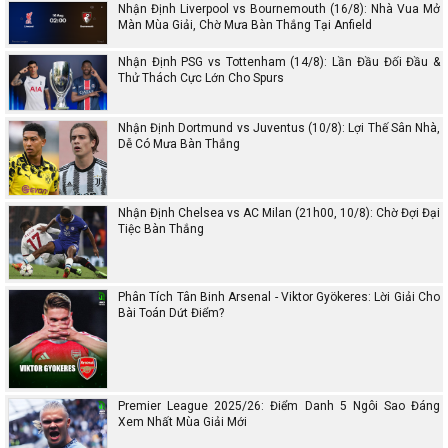
Nhận Định Liverpool vs Bournemouth (16/8): Nhà Vua Mở
Màn Mùa Giải, Chờ Mưa Bàn Thắng Tại Anfield
Nhận Định PSG vs Tottenham (14/8): Lần Đầu Đối Đầu &
Thử Thách Cực Lớn Cho Spurs
Nhận Định Dortmund vs Juventus (10/8): Lợi Thế Sân Nhà,
Dễ Có Mưa Bàn Thắng
Nhận Định Chelsea vs AC Milan (21h00, 10/8): Chờ Đợi Đại
Tiệc Bàn Thắng
Phân Tích Tân Binh Arsenal - Viktor Gyökeres: Lời Giải Cho
Bài Toán Dứt Điểm?
Premier League 2025/26: Điểm Danh 5 Ngôi Sao Đáng
Xem Nhất Mùa Giải Mới