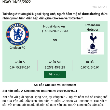
NGÀY 14/08/2022
2022-08-12
Tại vòng 2 thuộc giải Ngoại Hạng Anh, người hâm mộ sẽ được thưởng thức
những màn trình diễn hấp dẫn giữa Chelsea và Tottenham.
Tottenham
Ngoại Hạng Anh
Hotspur
|14/08/2022 22:30
VS
Chelsea FC
Châu Á
Châu Âu
Tài xỉu
0.94*0.25*0.94
2.25/3.45/3.25
0.97*2.5*0.91
Đặt cược
Soi kèo Chelsea vs Tottenham
Soi kèo châu Á Chelsea vs Tottenham: 0.94*0.25*0.94
Khi đến với giải Ngoại Hạng Anh, tại vòng thứ 2, người hâm mộ sẽ không thể
bỏ qua trận đấu đầy kịch tính diễn ra giữa Chelsea và Tottenham. Hai đội ra
sân với phong độ thi đấu tốt nên sẽ đem đến cho người xem nhiều cảm xúc.