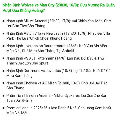
Nhận Định Wolves vs Man City (23h30, 16/8): Cựu Vương Ra Quân,
Vượt Qua Khủng Hoảng?
Nhận Định MU vs Arsenal (22h30, 17/8): Đại Chiến Khai Màn, Chờ
Đợi Bữa Tiệc Bàn Thắng
Nhận Định Aston Villa vs Newcastle (18h30, 16/8): Pháo Đài Villa
Park Thử Lửa 'Chích Chòe' Khủng Hoảng
Nhận Định Liverpool vs Bournemouth (16/8): Nhà Vua Mở Màn
Mùa Giải, Chờ Mưa Bàn Thắng Tại Anfield
Nhận Định PSG vs Tottenham (14/8): Lần Đầu Đối Đầu & Thử
Thách Cực Lớn Cho Spurs
Nhận Định Dortmund vs Juventus (10/8): Lợi Thế Sân Nhà, Dễ Có
Mưa Bàn Thắng
Nhận Định Chelsea vs AC Milan (21h00, 10/8): Chờ Đợi Đại Tiệc
Bàn Thắng
Phân Tích Tân Binh Arsenal - Viktor Gyökeres: Lời Giải Cho Bài
Toán Dứt Điểm?
Premier League 2025/26: Điểm Danh 5 Ngôi Sao Đáng Xem Nhất
Mùa Giải Mới