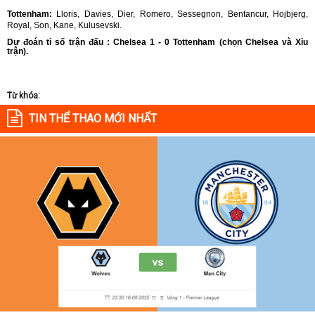
Tottenham:
Lloris, Davies, Dier, Romero, Sessegnon, Bentancur, Hojbjerg,
Royal, Son, Kane, Kulusevski.
Dự đoán tỉ số trận đấu : Chelsea 1 - 0 Tottenham (chọn Chelsea và Xỉu
trận).
Từ khóa:
TIN THỂ THAO MỚI NHẤT