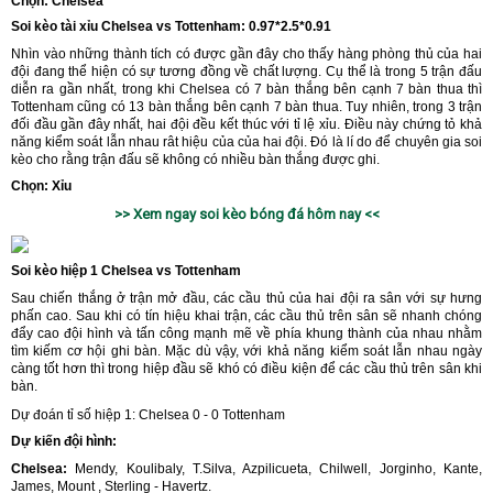
Chọn: Chelsea
Soi kèo tài xỉu Chelsea vs Tottenham: 0.97*2.5*0.91
Nhìn vào những thành tích có được gần đây cho thấy hàng phòng thủ của hai
đội đang thể hiện có sự tương đồng về chất lượng. Cụ thể là trong 5 trận đấu
diễn ra gần nhất, trong khi Chelsea có 7 bàn thắng bên cạnh 7 bàn thua thì
Tottenham cũng có 13 bàn thắng bên cạnh 7 bàn thua. Tuy nhiên, trong 3 trận
đối đầu gần đây nhất, hai đội đều kết thúc với tỉ lệ xỉu. Điều này chứng tỏ khả
năng kiểm soát lẫn nhau rât hiệu của của hai đội. Đó là lí do để chuyên gia soi
kèo cho rằng trận đấu sẽ không có nhiều bàn thắng được ghi.
Chọn: Xỉu
>> Xem ngay soi kèo bóng đá hôm nay <<
Soi kèo hiệp 1 Chelsea vs Tottenham
Sau chiến thắng ở trận mở đầu, các cầu thủ của hai đội ra sân với sự hưng
phấn cao. Sau khi có tín hiệu khai trận, các cầu thủ trên sân sẽ nhanh chóng
đẩy cao đội hình và tấn công mạnh mẽ về phía khung thành của nhau nhằm
tìm kiếm cơ hội ghi bàn. Mặc dù vậy, với khả năng kiểm soát lẫn nhau ngày
càng tốt hơn thì trong hiệp đầu sẽ khó có điều kiện để các cầu thủ trên sân khi
bàn.
Dự đoán tỉ số hiệp 1: Chelsea 0 - 0 Tottenham
Dự kiến đội hình:
Chelsea:
Mendy, Koulibaly, T.Silva, Azpilicueta, Chilwell, Jorginho, Kante,
James, Mount , Sterling - Havertz.