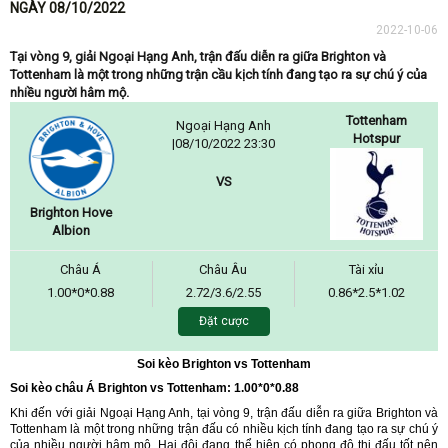
NGÀY 08/10/2022
2022-10-06
Tại vòng 9, giải Ngoại Hạng Anh, trận đấu diễn ra giữa Brighton và
Tottenham là một trong những trận cầu kịch tính đang tạo ra sự chú ý của
nhiều người hâm mộ.
Tottenham
Ngoại Hạng Anh
Hotspur
|08/10/2022 23:30
VS
Brighton Hove
Albion
Châu Á
Châu Âu
Tài xỉu
1.00*0*0.88
2.72/3.6/2.55
0.86*2.5*1.02
Đặt cược
Soi kèo Brighton vs Tottenham
Soi kèo châu Á Brighton vs Tottenham: 1.00*0*0.88
Khi đến với giải Ngoại Hạng Anh, tại vòng 9, trận đấu diễn ra giữa Brighton và
Tottenham là một trong những trận đấu có nhiều kịch tính đang tạo ra sự chú ý
của nhiều người hâm mộ. Hai đội đang thể hiện có phong độ thi đấu tốt nên