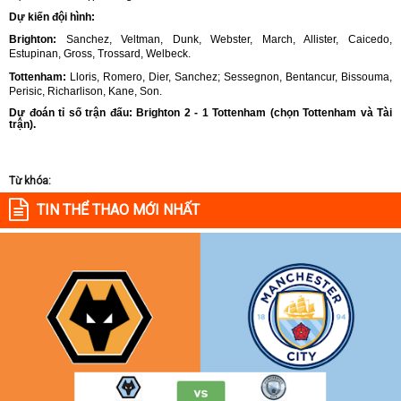
Dự kiến đội hình:
Brighton:
Sanchez, Veltman, Dunk, Webster, March, Allister, Caicedo,
Estupinan, Gross, Trossard, Welbeck.
Tottenham:
Lloris, Romero, Dier, Sanchez; Sessegnon, Bentancur, Bissouma,
Perisic, Richarlison, Kane, Son.
Dự đoán tỉ số trận đấu: Brighton 2 - 1 Tottenham (chọn Tottenham và Tài
trận).
Từ khóa:
TIN THỂ THAO MỚI NHẤT