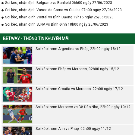
Soi kèo, nhận định Belgrano vs Banfield 06h00 ngày 27/06/2023
Soi kèo, nhận định Vasco da Gama vs Cuiaba 07h00 ngày 27/06/2023
Soi kèo, nhận định Viettel vs Bình Dương 19h15 ngày 25/06/2023
Soi kèo, nhận định SLNA vs Bình Định 18h00 ngày 25/06/2023
BETWAY - THÔNG TIN KHUYẾN MÃI
Soi kèo thơm Argentina vs Pháp, 22h00 ngày 18/12
Soi kèo thơm Pháp vs Morocco, 02h00 ngày 15/12
Soi kèo thơm Croatia vs Morocco, 22h00 ngày 17/12
Soi kèo thơm Morocco vs Bồ Đào Nha, 22h00 ngày 10/12
Soi kèo thơm Anh vs Pháp, 02h00 ngày 11/12