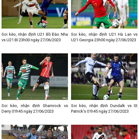
Soi kèo, nhận định U21 Bồ Đào Nha
Soi kèo, nhận định U21 Hà Lan vs
vs U21 Bỉ 23h00 ngày 27/06/2023
U21 Georgia 23h00 ngày 27/06/2023
Soi kèo, nhận định Shamrock vs
Soi kèo, nhận định Dundalk vs St
Derry 01h45 ngày 27/06/2023
Patrick's 01h45 ngày 27/06/2023