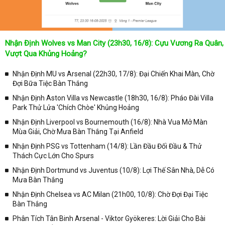
Nhận Định Wolves vs Man City (23h30, 16/8): Cựu Vương Ra Quân,
Vượt Qua Khủng Hoảng?
Nhận Định MU vs Arsenal (22h30, 17/8): Đại Chiến Khai Màn, Chờ
Đợi Bữa Tiệc Bàn Thắng
Nhận Định Aston Villa vs Newcastle (18h30, 16/8): Pháo Đài Villa
Park Thử Lửa 'Chích Chòe' Khủng Hoảng
Nhận Định Liverpool vs Bournemouth (16/8): Nhà Vua Mở Màn
Mùa Giải, Chờ Mưa Bàn Thắng Tại Anfield
Nhận Định PSG vs Tottenham (14/8): Lần Đầu Đối Đầu & Thử
Thách Cực Lớn Cho Spurs
Nhận Định Dortmund vs Juventus (10/8): Lợi Thế Sân Nhà, Dễ Có
Mưa Bàn Thắng
Nhận Định Chelsea vs AC Milan (21h00, 10/8): Chờ Đợi Đại Tiệc
Bàn Thắng
Phân Tích Tân Binh Arsenal - Viktor Gyökeres: Lời Giải Cho Bài