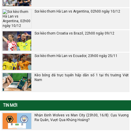
Soi kèo thơm Hà Lan vs Argentina, 02h00 ngày 10/12
Soi kèo thơm Croatia vs Brazil, 22h00 ngày 09/12
Soi kèo thơm Hà Lan vs Ecuador, 23h00 ngày 25/11
Kèo bóng đá trực tuyến hấp dẫn số 1 tại thị trường Việt
Nam
TIN MỚI
Nhận Định Wolves vs Man City (23h30, 16/8): Cựu Vương
Ra Quân, Vượt Qua Khủng Hoảng?