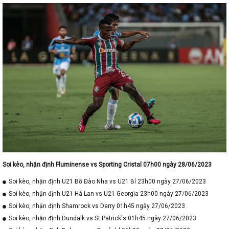
Soi kèo, nhận định Fluminense vs Sporting Cristal 07h00 ngày 28/06/2023
Soi kèo, nhận định U21 Bồ Đào Nha vs U21 Bỉ 23h00 ngày 27/06/2023
Soi kèo, nhận định U21 Hà Lan vs U21 Georgia 23h00 ngày 27/06/2023
Soi kèo, nhận định Shamrock vs Derry 01h45 ngày 27/06/2023
Soi kèo, nhận định Dundalk vs St Patrick's 01h45 ngày 27/06/2023