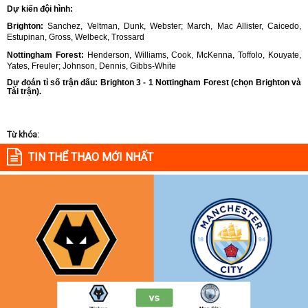
Dự kiến đội hình:
Brighton:
Sanchez, Veltman, Dunk, Webster; March, Mac Allister, Caicedo,
Estupinan, Gross, Welbeck, Trossard
Nottingham Forest:
Henderson, Williams, Cook, McKenna, Toffolo, Kouyate,
Yates, Freuler; Johnson, Dennis, Gibbs-White
Dự đoán tỉ số trận đấu: Brighton 3 - 1 Nottingham Forest (chọn Brighton và
Tài trận).
Từ khóa:
TIN THỂ THAO MỚI NHẤT