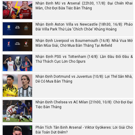
Nhận Định MU vs Arsenal (22h30, 17/8): Đại Chiến Khai
Màn, Chờ Đợi Bữa Tiệc Bàn Thắng
Nhận Định Aston Villa vs Newcastle (18h30, 16/8): Pháo
Đài Villa Park Thử Lửa 'Chích Chòe' Khủng Hoảng
Nhận Định Liverpool vs Bournemouth (16/8): Nhà Vua Mở
Màn Mùa Giải, Chờ Mưa Bàn Thắng Tại Anfield
Nhận Định PSG vs Tottenham (14/8): Lần Đầu Đối Đầu &
Thử Thách Cực Lớn Cho Spurs
Nhận Định Dortmund vs Juventus (10/8): Lợi Thế Sân Nhà,
Dễ Có Mưa Bàn Thắng
Nhận Định Chelsea vs AC Milan (21h00, 10/8): Chờ Đợi Đại
Tiệc Bàn Thắng
Phân Tích Tân Binh Arsenal - Viktor Gyökeres: Lời Giải Cho
Bài Toán Dứt Điểm?