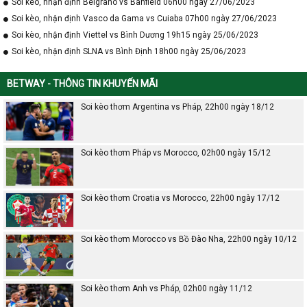
Soi kèo, nhận định Belgrano vs Banfield 06h00 ngày 27/06/2023
Soi kèo, nhận định Vasco da Gama vs Cuiaba 07h00 ngày 27/06/2023
Soi kèo, nhận định Viettel vs Bình Dương 19h15 ngày 25/06/2023
Soi kèo, nhận định SLNA vs Bình Định 18h00 ngày 25/06/2023
BETWAY - THÔNG TIN KHUYẾN MÃI
Soi kèo thơm Argentina vs Pháp, 22h00 ngày 18/12
Soi kèo thơm Pháp vs Morocco, 02h00 ngày 15/12
Soi kèo thơm Croatia vs Morocco, 22h00 ngày 17/12
Soi kèo thơm Morocco vs Bồ Đào Nha, 22h00 ngày 10/12
Soi kèo thơm Anh vs Pháp, 02h00 ngày 11/12