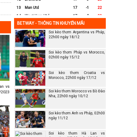
13
Man Utd
17
-1
22
14
West Ham Utd
17
-8
20
BETWAY - THÔNG TIN KHUYẾN MÃI
15
Everton
17
-7
17
Soi kèo thơm Argentina vs Pháp,
16
Crystal Palace
17
-8
16
22h00 ngày 18/12
17
Leicester City
17
-16
14
18
Ipswich
17
-16
12
Soi kèo thơm Pháp vs Morocco,
19
Wolves
17
-13
12
02h00 ngày 15/12
20
Southampton
17
-25
6
Soi kèo thơm Croatia vs
Morocco, 22h00 ngày 17/12
an vs
Soi kèo thơm Morocco vs Bồ Đào
/2023
Nha, 22h00 ngày 10/12
Soi kèo thơm Anh vs Pháp, 02h00
ngày 11/12
Soi kèo thơm Hà Lan vs