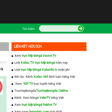
Tìm kiếm
LIÊN KẾT HỮU ÍCH
Xem
trực tiếp bóngá Vaoroi TV
08-09
Link
Xoilac TV trực tiếp bóngá
hôm nay
 là
Link
trực tiếp bóngá Xoilac86.tv
miễn phí
Đối tác: Kênh
Xoilac 365
bình luận tiếng Việt.
Xem:
90P TV
trực tuyến tiếng Việt
Tructiepbongda
Tructiepbongda Cakhia
Kênh: Xem bóngá
VeboTV
tiếng Việt
Xem
trực tiếp bóngá Rakhoi TV
Xem ngay
bongdalu com
mới nhất