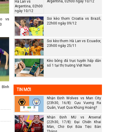
Argentina, 02h00 ngày 10/12
Soi kèo thơm Croatia vs Brazil,
no vs
22h00 ngày 09/12
3
Soi kèo thơm Hà Lan vs Ecuador,
23h00 ngày 25/11
Kèo bóng đá trực tuyến hấp dẫn
số 1 tại thị trường Việt Nam
 Bình
TIN MỚI
Nhận Định Wolves vs Man City
(23h30, 16/8): Cựu Vương Ra
Quân, Vượt Qua Khủng Hoảng?
Nhận Định MU vs Arsenal
(22h30, 17/8): Đại Chiến Khai
Màn, Chờ Đợi Bữa Tiệc Bàn
Thắng