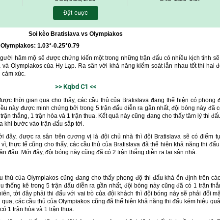
Đặt cược
Soi kèo Bratislava vs Olympiakos
 Olympiakos: 1.03*-0.25*0.79
 người hâm mộ sẽ được chứng kiến một trong những trận đấu có nhiều kịch tính sẽ
 và Olympiakos của Hy Lạp. Ra sân với khả năng kiểm soát lẫn nhau tốt thì hai đ
 cảm xúc.
>> Kqbd C1 <<
được thời gian qua cho thấy, các cầu thủ của Bratislava đang thể hiện có phong đ
Điều này được minh chứng bởi trong 5 trận đấu diễn ra gần nhất, đội bóng này đã c
 trận thắng, 1 trận hòa và 1 trận thua. Kết quả này cũng đang cho thấy tâm lý thi đấ
va khi bước vào trận đấu sắp tới.
 đây, được ra sân trên cương vị là đội chủ nhà thì đội Bratislava sẽ có điểm tự
ì, thực tế cũng cho thấy, các cầu thủ của Bratislava đã thể hiện khả năng thi đấu
ân đấu. Mới đây, đội bóng này cũng đã có 2 trận thắng diễn ra tại sân nhà.
ầu thủ của Olympiakos cũng đang cho thấy phong độ thi đấu khá ổn định trên cá
u thống kê trong 5 trận đấu diễn ra gần nhất, đội bóng này cũng đã có 1 trận thắ
hiên, tới đây phải thi đấu với vai trò của đội khách thì đội bóng này sẽ phải đối mặ
 qua, các cầu thủ của Olympiakos cũng đã thể hiện khả năng thi đấu kém hiệu qu
có 1 trận hòa và 1 trận thua.