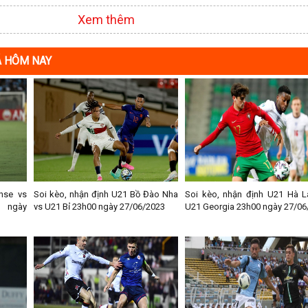
Xem thêm
Á HÔM NAY
nse vs
Soi kèo, nhận định U21 Bồ Đào Nha
Soi kèo, nhận định U21 Hà L
0 ngày
vs U21 Bỉ 23h00 ngày 27/06/2023
U21 Georgia 23h00 ngày 27/06