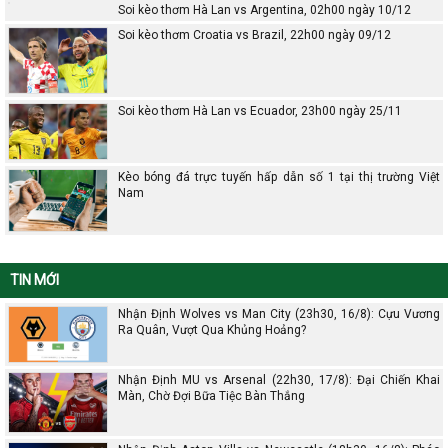
Soi kèo thơm Hà Lan vs Argentina, 02h00 ngày 10/12
Soi kèo thơm Croatia vs Brazil, 22h00 ngày 09/12
Soi kèo thơm Hà Lan vs Ecuador, 23h00 ngày 25/11
Kèo bóng đá trực tuyến hấp dẫn số 1 tại thị trường Việt
Nam
TIN MỚI
Nhận Định Wolves vs Man City (23h30, 16/8): Cựu Vương
Ra Quân, Vượt Qua Khủng Hoảng?
Nhận Định MU vs Arsenal (22h30, 17/8): Đại Chiến Khai
Màn, Chờ Đợi Bữa Tiệc Bàn Thắng