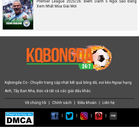
Premier League 2025/26: Điểm Danh 5 Ngôi Sao Đáng
Xem Nhất Mùa Giải Mới
Kqbongda.Co - Chuyên trang cập nhật kết quả bóng đá, soi kèo Ngoại hạng
Anh, Tây Ban Nha, Đức và tất cả các giải đấu khác.
Về chúng tôi
|
Chính sách
|
Điều khoản
|
Liên hệ
|
|
|
|