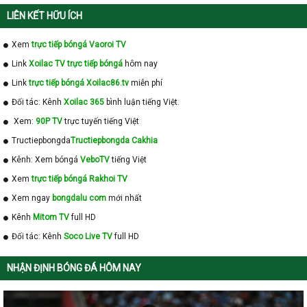
LIÊN KẾT HỮU ÍCH
Xem
trực tiếp bóngá Vaoroi TV
Link
Xoilac TV trực tiếp bóngá
hôm nay
Link
trực tiếp bóngá Xoilac86.tv
miễn phí
Đối tác: Kênh
Xoilac 365
bình luận tiếng Việt.
Xem:
90P TV
trực tuyến tiếng Việt
Tructiepbongda
Tructiepbongda Cakhia
Kênh: Xem bóngá
VeboTV
tiếng Việt
Xem
trực tiếp bóngá Rakhoi TV
Xem ngay
bongdalu com
mới nhất
Kênh
Mitom TV
full HD
Đối tác: Kênh
Soco Live TV
full HD
NHẬN ĐỊNH BÓNG ĐÁ HÔM NAY