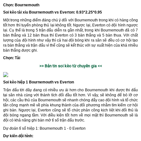
Chọn: Bournemouth
Soi kèo tài xỉu Bournemouth vs Everton: 0.93*2.25*0.95
Một trong những điểm đáng chú ý đối với Bournemouth trong khi có hàng công
tốt hơn thì tuyến phòng thủ lại không tốt. Ngược lại, Everton có đội hình ngược
lại. Cụ thể là trong 5 trận đấu diễn ra gần nhất, trong khi Bournemouth đã có 7
bàn thắng và 12 bàn thua thì Everton có 3 bàn thắng và 5 bàn thua. Với chất
lượng của đội hình như vậy thì cả hai đội bóng khi ra sân sẽ đều có cơ hội tạo
ra bàn thắng và trận đấu vì thế cũng sẽ kết thúc với sự xuất hiện của khá nhiều
bàn thắng được ghi.
Chọn: Tài
>> Bản tin soi kèo từ chuyên gia <<
Soi kèo hiệp 1 Bournemouth vs Everton
Trận đấu tới đây đang có nhiều ưu ái hơn cho Bournemouth khi được thi đấu
tại sân nhà cùng với thành tích đối đầu tốt hơn. Vì vậy, sẽ không để bỏ lỡ cơ
hội, các cầu thủ của Bournemouth sẽ nhanh chóng đẩy cao đội hình và tổ chức
tấn công mạnh mẽ về phía khung thành của đối phương nhằm tìm kiếm cơ hội
ghi bàn. Ngược lại, Everton cũng sẽ tổ chức phản công kịch liệt khi đối thủ là
đội bóng ngang tầm. Với điều kiện tốt hơn về mọi mặt thì Bournemouth sẽ là
đội có khả năng ghi bàn mở tỉ số trận đấu trước.
Dự đoán tỉ số hiệp 1: Bournemouth 1 - 0 Everton
Dự kiến đội hình: