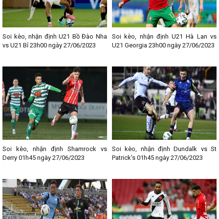
Soi kèo, nhận định U21 Bồ Đào Nha
Soi kèo, nhận định U21 Hà Lan vs
vs U21 Bỉ 23h00 ngày 27/06/2023
U21 Georgia 23h00 ngày 27/06/2023
Soi kèo, nhận định Shamrock vs
Soi kèo, nhận định Dundalk vs St
Derry 01h45 ngày 27/06/2023
Patrick's 01h45 ngày 27/06/2023