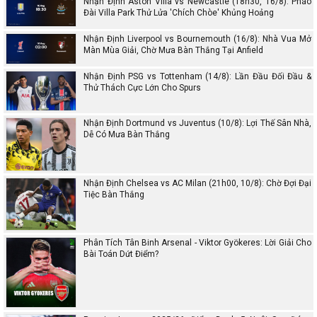
Nhận Định Aston Villa vs Newcastle (18h30, 16/8): Pháo
Đài Villa Park Thử Lửa 'Chích Chòe' Khủng Hoảng
Nhận Định Liverpool vs Bournemouth (16/8): Nhà Vua Mở
Màn Mùa Giải, Chờ Mưa Bàn Thắng Tại Anfield
Nhận Định PSG vs Tottenham (14/8): Lần Đầu Đối Đầu &
Thử Thách Cực Lớn Cho Spurs
Nhận Định Dortmund vs Juventus (10/8): Lợi Thế Sân Nhà,
Dễ Có Mưa Bàn Thắng
Nhận Định Chelsea vs AC Milan (21h00, 10/8): Chờ Đợi Đại
Tiệc Bàn Thắng
Phân Tích Tân Binh Arsenal - Viktor Gyökeres: Lời Giải Cho
Bài Toán Dứt Điểm?