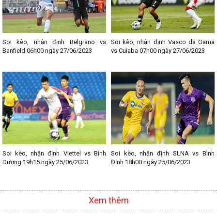
Soi kèo, nhận định Belgrano vs
Soi kèo, nhận định Vasco da Gama
Banfield 06h00 ngày 27/06/2023
vs Cuiaba 07h00 ngày 27/06/2023
Soi kèo, nhận định Viettel vs Bình
Soi kèo, nhận định SLNA vs Bình
Dương 19h15 ngày 25/06/2023
Định 18h00 ngày 25/06/2023
Xem thêm