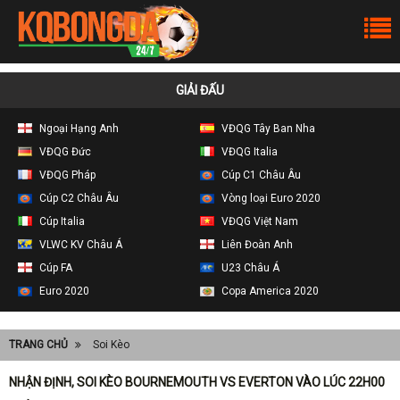
GIẢI ĐẤU
Ngoại Hạng Anh
VĐQG Tây Ban Nha
VĐQG Đức
VĐQG Italia
VĐQG Pháp
Cúp C1 Châu Âu
Cúp C2 Châu Âu
Vòng loại Euro 2020
Cúp Italia
VĐQG Việt Nam
VLWC KV Châu Á
Liên Đoàn Anh
Cúp FA
U23 Châu Á
Euro 2020
Copa America 2020
TRANG CHỦ
Soi Kèo
NHẬN ĐỊNH, SOI KÈO BOURNEMOUTH VS EVERTON VÀO LÚC 22H00