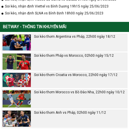
Soi kèo, nhận định Viettel vs Bình Dương 19h15 ngày 25/06/2023
Soi kèo, nhận định SLNA vs Bình Định 18h00 ngày 25/06/2023
BETWAY - THÔNG TIN KHUYẾN MÃI
Soi kèo thơm Argentina vs Pháp, 22h00 ngày 18/12
Soi kèo thơm Pháp vs Morocco, 02h00 ngày 15/12
Soi kèo thơm Croatia vs Morocco, 22h00 ngày 17/12
Soi kèo thơm Morocco vs Bồ Đào Nha, 22h00 ngày 10/12
Soi kèo thơm Anh vs Pháp, 02h00 ngày 11/12