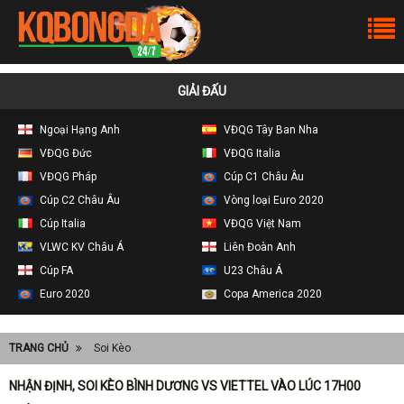
GIẢI ĐẤU
Ngoại Hạng Anh
VĐQG Tây Ban Nha
VĐQG Đức
VĐQG Italia
VĐQG Pháp
Cúp C1 Châu Âu
Cúp C2 Châu Âu
Vòng loại Euro 2020
Cúp Italia
VĐQG Việt Nam
VLWC KV Châu Á
Liên Đoàn Anh
Cúp FA
U23 Châu Á
Euro 2020
Copa America 2020
TRANG CHỦ
Soi Kèo
NHẬN ĐỊNH, SOI KÈO BÌNH DƯƠNG VS VIETTEL VÀO LÚC 17H00