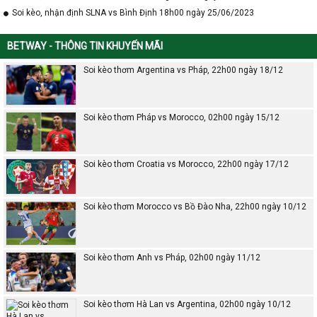
Soi kèo, nhận định SLNA vs Bình Định 18h00 ngày 25/06/2023
BETWAY - THÔNG TIN KHUYẾN MÃI
Soi kèo thơm Argentina vs Pháp, 22h00 ngày 18/12
Soi kèo thơm Pháp vs Morocco, 02h00 ngày 15/12
Soi kèo thơm Croatia vs Morocco, 22h00 ngày 17/12
Soi kèo thơm Morocco vs Bồ Đào Nha, 22h00 ngày 10/12
Soi kèo thơm Anh vs Pháp, 02h00 ngày 11/12
Soi kèo thơm Hà Lan vs Argentina, 02h00 ngày 10/12