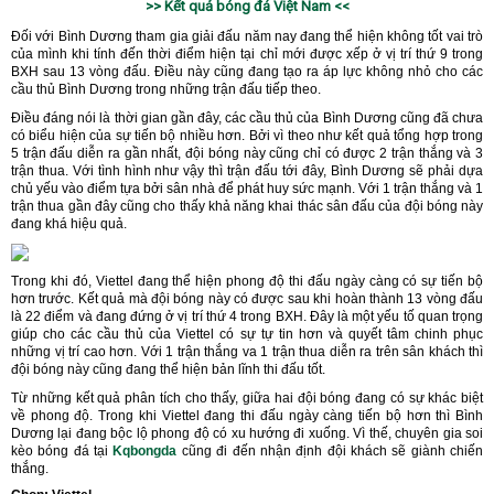
>> Kết quả bóng đá Việt Nam <<
Đối với Bình Dương tham gia giải đấu năm nay đang thể hiện không tốt vai trò
của mình khi tính đến thời điểm hiện tại chỉ mới được xếp ở vị trí thứ 9 trong
BXH sau 13 vòng đấu. Điều này cũng đang tạo ra áp lực không nhỏ cho các
cầu thủ Bình Dương trong những trận đấu tiếp theo.
Điều đáng nói là thời gian gần đây, các cầu thủ của Bình Dương cũng đã chưa
có biểu hiện của sự tiến bộ nhiều hơn. Bởi vì theo như kết quả tổng hợp trong
5 trận đấu diễn ra gần nhất, đội bóng này cũng chỉ có được 2 trận thắng và 3
trận thua. Với tình hình như vậy thì trận đấu tới đây, Bình Dương sẽ phải dựa
chủ yếu vào điểm tựa bởi sân nhà để phát huy sức mạnh. Với 1 trận thắng và 1
trận thua gần đây cũng cho thấy khả năng khai thác sân đấu của đội bóng này
đang khá hiệu quả.
Trong khi đó, Viettel đang thể hiện phong độ thi đấu ngày càng có sự tiến bộ
hơn trước. Kết quả mà đội bóng này có được sau khi hoàn thành 13 vòng đấu
là 22 điểm và đang đứng ở vị trí thứ 4 trong BXH. Đây là một yếu tố quan trọng
giúp cho các cầu thủ của Viettel có sự tự tin hơn và quyết tâm chinh phục
những vị trí cao hơn. Với 1 trận thắng va 1 trận thua diễn ra trên sân khách thì
đội bóng này cũng đang thể hiện bản lĩnh thi đấu tốt.
Từ những kết quả phân tích cho thấy, giữa hai đội bóng đang có sự khác biệt
về phong độ. Trong khi Viettel đang thi đấu ngày càng tiến bộ hơn thì Bình
Dương lại đang bộc lộ phong độ có xu hướng đi xuống. Vì thế, chuyên gia soi
kèo bóng đá tại
Kqbongda
cũng đi đến nhận định đội khách sẽ giành chiến
thắng.