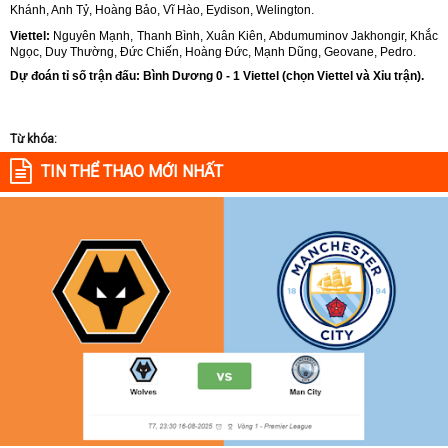
Khánh, Anh Tỷ, Hoàng Bảo, Vĩ Hào, Eydison, Welington.
Viettel:
Nguyên Mạnh, Thanh Bình, Xuân Kiên, Abdumuminov Jakhongir, Khắc
Ngọc, Duy Thường, Đức Chiến, Hoàng Đức, Mạnh Dũng, Geovane, Pedro.
Dự đoán tỉ số trận đấu: Bình Dương 0 - 1 Viettel (chọn Viettel và Xỉu trận).
Từ khóa:
TIN THỂ THAO MỚI NHẤT