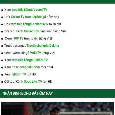
Xem
trực tiếp bóngá Vaoroi TV
Link
Xoilac TV trực tiếp bóngá
hôm nay
Link
trực tiếp bóngá Xoilac86.tv
miễn phí
Đối tác: Kênh
Xoilac 365
bình luận tiếng Việt.
Xem:
90P TV
trực tuyến tiếng Việt
Tructiepbongda
Tructiepbongda Cakhia
Kênh: Xem bóngá
VeboTV
tiếng Việt
Xem
trực tiếp bóngá Rakhoi TV
Xem ngay
bongdalu com
mới nhất
Kênh
Mitom TV
full HD
Đối tác: Kênh
Soco Live TV
full HD
NHẬN ĐỊNH BÓNG ĐÁ HÔM NAY