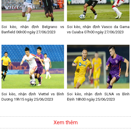
Soi kèo, nhận định Belgrano vs
Soi kèo, nhận định Vasco da Gama
Banfield 06h00 ngày 27/06/2023
vs Cuiaba 07h00 ngày 27/06/2023
Soi kèo, nhận định Viettel vs Bình
Soi kèo, nhận định SLNA vs Bình
Dương 19h15 ngày 25/06/2023
Định 18h00 ngày 25/06/2023
Xem thêm