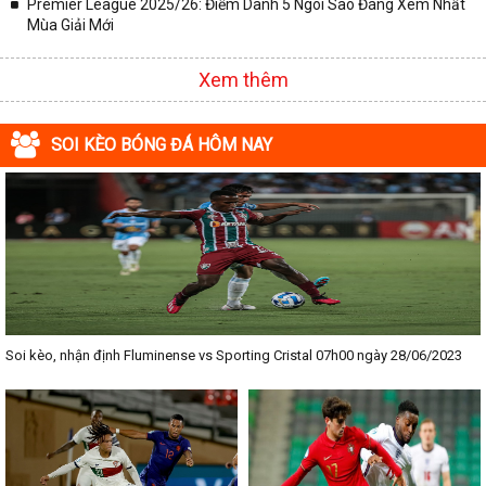
Premier League 2025/26: Điểm Danh 5 Ngôi Sao Đáng Xem Nhất
Mùa Giải Mới
Xem thêm
SOI KÈO BÓNG ĐÁ HÔM NAY
Soi kèo, nhận định Fluminense vs Sporting Cristal 07h00 ngày 28/06/2023