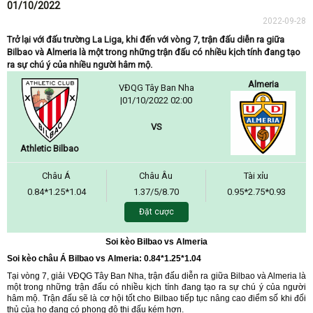
01/10/2022
2022-09-28
Trở lại với đấu trường La Liga, khi đến với vòng 7, trận đấu diễn ra giữa
Bilbao và Almeria là một trong những trận đấu có nhiều kịch tính đang tạo
ra sự chú ý của nhiều người hâm mộ.
Almeria
VĐQG Tây Ban Nha
|01/10/2022 02:00
VS
Athletic Bilbao
Châu Á
Châu Âu
Tài xỉu
0.84*1.25*1.04
1.37/5/8.70
0.95*2.75*0.93
Đặt cược
Soi kèo Bilbao vs Almeria
Soi kèo châu Á Bilbao vs Almeria: 0.84*1.25*1.04
Tại vòng 7, giải VĐQG Tây Ban Nha, trận đấu diễn ra giữa Bilbao và Almeria là
một trong những trận đấu có nhiều kịch tính đang tạo ra sự chú ý của người
hâm mộ. Trận đấu sẽ là cơ hội tốt cho Bilbao tiếp tục nâng cao điểm số khi đối
thủ của họ đang có phong độ thi đấu kém hơn.