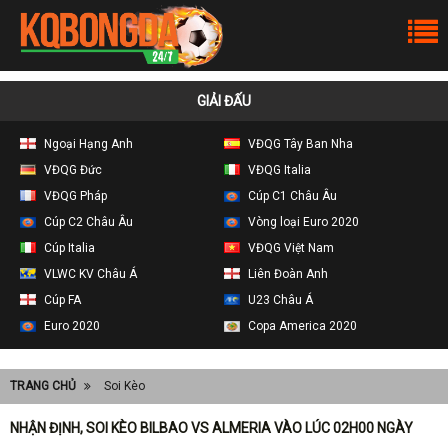
GIẢI ĐẤU
Ngoại Hạng Anh
VĐQG Tây Ban Nha
VĐQG Đức
VĐQG Italia
VĐQG Pháp
Cúp C1 Châu Âu
Cúp C2 Châu Âu
Vòng loại Euro 2020
Cúp Italia
VĐQG Việt Nam
VLWC KV Châu Á
Liên Đoàn Anh
Cúp FA
U23 Châu Á
Euro 2020
Copa America 2020
TRANG CHỦ
Soi Kèo
NHẬN ĐỊNH, SOI KÈO BILBAO VS ALMERIA VÀO LÚC 02H00 NGÀY