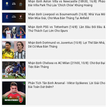
Nhận Định Aston Villa vs Newcastle (18h30, 16/8): Pháo
Đài Villa Park Thử Lửa 'Chích Chòe' Khủng Hoảng
Nhận Định Liverpool vs Bournemouth (16/8): Nhà Vua Mở
Màn Mùa Giải, Chờ Mưa Bàn Thắng Tại Anfield
Nhận Định PSG vs Tottenham (14/8): Lần Đầu Đối Đầu &
Thử Thách Cực Lớn Cho Spurs
Nhận Định Dortmund vs Juventus (10/8): Lợi Thế Sân Nhà,
Dễ Có Mưa Bàn Thắng
Nhận Định Chelsea vs AC Milan (21h00, 10/8): Chờ Đợi Đại
Tiệc Bàn Thắng
Phân Tích Tân Binh Arsenal - Viktor Gyökeres: Lời Giải Cho
Bài Toán Dứt Điểm?