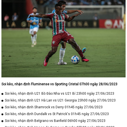
Soi kèo, nhận định Fluminense vs Sporting Cristal 07h00 ngày 28/06/2023
Soi kèo, nhận định U21 Bồ Đào Nha vs U21 Bỉ 23h00 ngày 27/06/2023
Soi kèo, nhận định U21 Hà Lan vs U21 Georgia 23h00 ngày 27/06/2023
Soi kèo, nhận định Shamrock vs Derry 01h45 ngày 27/06/2023
Soi kèo, nhận định Dundalk vs St Patrick's 01h45 ngày 27/06/2023
Soi kèo, nhận định Belgrano vs Banfield 06h00 ngày 27/06/2023