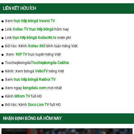
LIÊN KẾT HỮU ÍCH
Xem
trực tiếp bóngá Vaoroi TV
Link
Xoilac TV trực tiếp bóngá
hôm nay
Link
trực tiếp bóngá Xoilac86.tv
miễn phí
Đối tác: Kênh
Xoilac 365
bình luận tiếng Việt.
Xem:
90P TV
trực tuyến tiếng Việt
Tructiepbongda
Tructiepbongda Cakhia
Kênh: Xem bóngá
VeboTV
tiếng Việt
Xem
trực tiếp bóngá Rakhoi TV
Xem ngay
bongdalu com
mới nhất
Kênh
Mitom TV
full HD
Đối tác: Kênh
Soco Live TV
full HD
NHẬN ĐỊNH BÓNG ĐÁ HÔM NAY