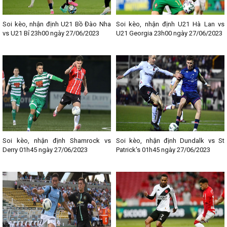
Soi kèo, nhận định U21 Bồ Đào Nha
Soi kèo, nhận định U21 Hà Lan vs
vs U21 Bỉ 23h00 ngày 27/06/2023
U21 Georgia 23h00 ngày 27/06/2023
Soi kèo, nhận định Shamrock vs
Soi kèo, nhận định Dundalk vs St
Derry 01h45 ngày 27/06/2023
Patrick's 01h45 ngày 27/06/2023