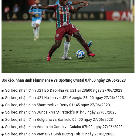
Soi kèo, nhận định Fluminense vs Sporting Cristal 07h00 ngày 28/06/2023
Soi kèo, nhận định U21 Bồ Đào Nha vs U21 Bỉ 23h00 ngày 27/06/2023
Soi kèo, nhận định U21 Hà Lan vs U21 Georgia 23h00 ngày 27/06/2023
Soi kèo, nhận định Shamrock vs Derry 01h45 ngày 27/06/2023
Soi kèo, nhận định Dundalk vs St Patrick's 01h45 ngày 27/06/2023
Soi kèo, nhận định Belgrano vs Banfield 06h00 ngày 27/06/2023
Soi kèo, nhận định Vasco da Gama vs Cuiaba 07h00 ngày 27/06/2023
Soi kèo, nhận định Viettel vs Bình Dương 19h15 ngày 25/06/2023