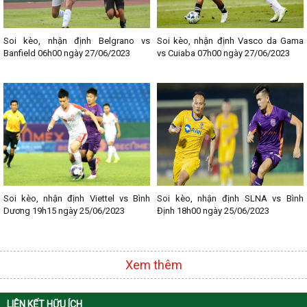
Soi kèo, nhận định Belgrano vs
Soi kèo, nhận định Vasco da Gama
Banfield 06h00 ngày 27/06/2023
vs Cuiaba 07h00 ngày 27/06/2023
Soi kèo, nhận định Viettel vs Bình
Soi kèo, nhận định SLNA vs Bình
Dương 19h15 ngày 25/06/2023
Định 18h00 ngày 25/06/2023
Xem thêm
LIÊN KẾT HỮU ÍCH