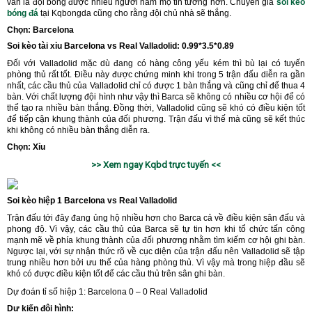
vẫn là đội bóng được nhiều người hâm mộ tin tưởng hơn. Chuyên gia
soi kèo
bóng đá
tại Kqbongda cũng cho rằng đội chủ nhà sẽ thắng.
Chọn: Barcelona
Soi kèo tài xỉu Barcelona vs Real Valladolid: 0.99*3.5*0.89
Đối với Valladolid mặc dù đang có hàng công yếu kém thì bù lại có tuyến
phòng thủ rất tốt. Điều này được chứng minh khi trong 5 trận đấu diễn ra gần
nhất, các cầu thủ của Valladolid chỉ có được 1 bàn thắng và cũng chỉ để thua 4
bàn. Với chất lượng đội hình như vậy thì Barca sẽ không có nhiều cơ hội để có
thể tạo ra nhiều bàn thắng. Đồng thời, Valladolid cũng sẽ khó có điều kiện tốt
để tiếp cận khung thành của đối phương. Trận đấu vì thế mà cũng sẽ kết thúc
khi không có nhiều bàn thắng diễn ra.
Chọn: Xỉu
>> Xem ngay Kqbd trực tuyến <<
Soi kèo hiệp 1 Barcelona vs Real Valladolid
Trận đấu tới đây đang ủng hộ nhiều hơn cho Barca cả về điều kiện sân đấu và
phong độ. Vì vậy, các cầu thủ của Barca sẽ tự tin hơn khi tổ chức tấn công
mạnh mẽ về phía khung thành của đối phương nhằm tìm kiếm cơ hội ghi bàn.
Ngược lại, với sự nhận thức rõ về cục diện của trận đấu nên Valladolid sẽ tập
trung nhiều hơn bởi ưu thế của hàng phòng thủ. Vì vậy mà trong hiệp đầu sẽ
khó có được điều kiện tốt để các cầu thủ trên sân ghi bàn.
Dự đoán tỉ số hiệp 1: Barcelona 0 – 0 Real Valladolid
Dự kiến đội hình: