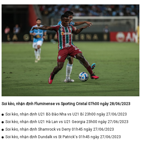
Soi kèo, nhận định Fluminense vs Sporting Cristal 07h00 ngày 28/06/2023
Soi kèo, nhận định U21 Bồ Đào Nha vs U21 Bỉ 23h00 ngày 27/06/2023
Soi kèo, nhận định U21 Hà Lan vs U21 Georgia 23h00 ngày 27/06/2023
Soi kèo, nhận định Shamrock vs Derry 01h45 ngày 27/06/2023
Soi kèo, nhận định Dundalk vs St Patrick's 01h45 ngày 27/06/2023