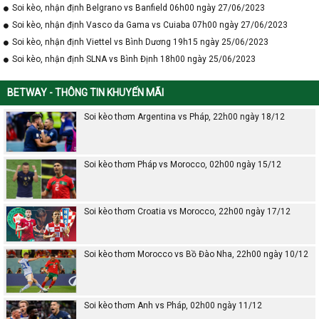
Soi kèo, nhận định Belgrano vs Banfield 06h00 ngày 27/06/2023
Soi kèo, nhận định Vasco da Gama vs Cuiaba 07h00 ngày 27/06/2023
Soi kèo, nhận định Viettel vs Bình Dương 19h15 ngày 25/06/2023
Soi kèo, nhận định SLNA vs Bình Định 18h00 ngày 25/06/2023
BETWAY - THÔNG TIN KHUYẾN MÃI
Soi kèo thơm Argentina vs Pháp, 22h00 ngày 18/12
Soi kèo thơm Pháp vs Morocco, 02h00 ngày 15/12
Soi kèo thơm Croatia vs Morocco, 22h00 ngày 17/12
Soi kèo thơm Morocco vs Bồ Đào Nha, 22h00 ngày 10/12
Soi kèo thơm Anh vs Pháp, 02h00 ngày 11/12