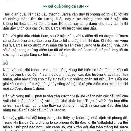
>> Kết quả bóng đá TBN <<
Thời gian qua, trên các đấu trường, Barca vẫn duy trì phong độ thi đấu tốt khi
có những thành tích ấn tượng. Điều này được chứng minh bởi 5 trận đấu
không hề thua bất kỳ đối thủ nào. Kết quả này cũng đang cho thấy tâm lý thi
đấu đầy tự tin của các cầu thủ Barca khi bước vào giải đấu.
Đến với giải đấu chính thức, sau 2 trận đấu, với 4 điểm đã có được thì Barca
cũng đã chứng tỏ sự tập trung đầu tư tốt cho đội hình thi đấu. Khi đến với vòng
thứ 3, Barca sẽ có được may mắn khi ra sân trên cương vị là đội chủ nhà. Đây
sẽ là một trong những điểm tựa tốt để các cầu thủ Barca có thể phát huy tối đa
sức mạnh và gia tăng cơ hội chiến thắng.
Nhìn về phía đội khách, Valladolid cũng đang thể hiện có bản lĩnh thi đấu rất
kiên cường khi có đến 4 trận hòa gần nhất trên các đấu trường khác nhau. Tuy
nhiên, điều này cũng cho thấy sự thiếu hụt những chân sút dứt điểm. Đến với
giải đấu chính thức, đội bóng này cũng đã bộc lộ rõ yếu điểm của mình khi chỉ
mới có được đúng 1 điểm.
Đến với vòng thứ 3, phải ra sân trên cương vị là đội khách nên các cầu thủ của
Valladolid sẽ phải đối mặt với nhiều khó khăn hơn. Thực tế vớ 2 trận hòa diễn
ra trên sân khách cũng cho thấy sự chi phối nhất định của sân đấu đến khả
năng thi đấu của các cầu thủ Valladolid.
Như vậy, giữa hai đội bóng đang cho thấy sự khác biệt nhất định về phong độ.
Trong khi Barca đang chứng tỏ có phong độ thi đấu tốt thì Valladolid chưa thể
hiện sự bứt phá nào hơn. Bên cạnh đó, với 5 trận đối đầu toàn thắng thì Barca