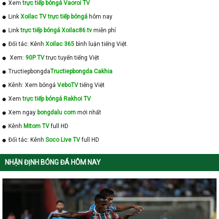
Xem
trực tiếp bóngá Vaoroi TV
Link
Xoilac TV trực tiếp bóngá
hôm nay
Link
trực tiếp bóngá Xoilac86.tv
miễn phí
Đối tác: Kênh
Xoilac 365
bình luận tiếng Việt.
Xem:
90P TV
trực tuyến tiếng Việt
Tructiepbongda
Tructiepbongda Cakhia
Kênh: Xem bóngá
VeboTV
tiếng Việt
Xem
trực tiếp bóngá Rakhoi TV
Xem ngay
bongdalu com
mới nhất
Kênh
Mitom TV
full HD
Đối tác: Kênh
Soco Live TV
full HD
NHẬN ĐỊNH BÓNG ĐÁ HÔM NAY