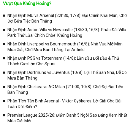
Vượt Qua Khủng Hoảng?
Nhận Định MU vs Arsenal (22h30, 17/8): Đại Chiến Khai Màn, Chờ
Đợi Bữa Tiệc Bàn Thắng
Nhận Định Aston Villa vs Newcastle (18h30, 16/8): Pháo Đài Villa
Park Thử Lửa 'Chích Chòe' Khủng Hoảng
Nhận Định Liverpool vs Bournemouth (16/8): Nhà Vua Mở Màn
Mùa Giải, Chờ Mưa Bàn Thắng Tại Anfield
Nhận Định PSG vs Tottenham (14/8): Lần Đầu Đối Đầu & Thử
Thách Cực Lớn Cho Spurs
Nhận Định Dortmund vs Juventus (10/8): Lợi Thế Sân Nhà, Dễ Có
Mưa Bàn Thắng
Nhận Định Chelsea vs AC Milan (21h00, 10/8): Chờ Đợi Đại Tiệc
Bàn Thắng
Phân Tích Tân Binh Arsenal - Viktor Gyökeres: Lời Giải Cho Bài
Toán Dứt Điểm?
Premier League 2025/26: Điểm Danh 5 Ngôi Sao Đáng Xem Nhất
Mùa Giải Mới