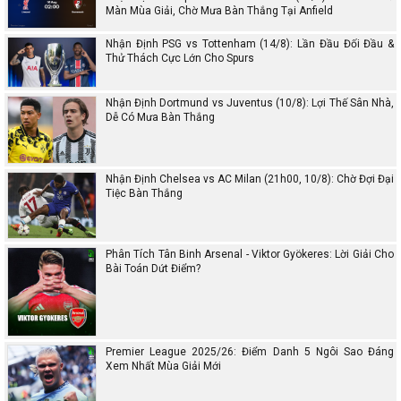
Màn Mùa Giải, Chờ Mưa Bàn Thắng Tại Anfield
Nhận Định PSG vs Tottenham (14/8): Lần Đầu Đối Đầu &
Thử Thách Cực Lớn Cho Spurs
Nhận Định Dortmund vs Juventus (10/8): Lợi Thế Sân Nhà,
Dễ Có Mưa Bàn Thắng
Nhận Định Chelsea vs AC Milan (21h00, 10/8): Chờ Đợi Đại
Tiệc Bàn Thắng
Phân Tích Tân Binh Arsenal - Viktor Gyökeres: Lời Giải Cho
Bài Toán Dứt Điểm?
Premier League 2025/26: Điểm Danh 5 Ngôi Sao Đáng
Xem Nhất Mùa Giải Mới