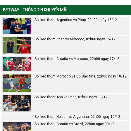
BETWAY - THÔNG TIN KHUYẾN MÃI
Soi kèo thơm Argentina vs Pháp, 22h00 ngày 18/12
Soi kèo thơm Pháp vs Morocco, 02h00 ngày 15/12
Soi kèo thơm Croatia vs Morocco, 22h00 ngày 17/12
Soi kèo thơm Morocco vs Bồ Đào Nha, 22h00 ngày 10/12
Soi kèo thơm Anh vs Pháp, 02h00 ngày 11/12
Soi kèo thơm Hà Lan vs Argentina, 02h00 ngày 10/12
Soi kèo thơm Croatia vs Brazil, 22h00 ngày 09/12