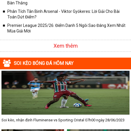
Bàn Thắng
Phân Tích Tân Binh Arsenal - Viktor Gyökeres: Lời Giải Cho Bài
Toán Dứt Điểm?
Premier League 2025/26: Điểm Danh 5 Ngôi Sao Đáng Xem Nhất
Mùa Giải Mới
Xem thêm
SOI KÈO BÓNG ĐÁ HÔM NAY
Soi kèo, nhận định Fluminense vs Sporting Cristal 07h00 ngày 28/06/2023