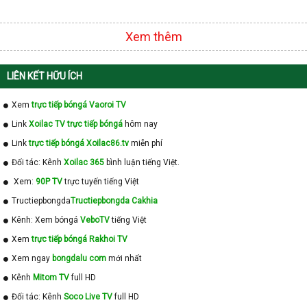
Xem thêm
LIÊN KẾT HỮU ÍCH
Xem
trực tiếp bóngá Vaoroi TV
Link
Xoilac TV trực tiếp bóngá
hôm nay
Link
trực tiếp bóngá Xoilac86.tv
miễn phí
Đối tác: Kênh
Xoilac 365
bình luận tiếng Việt.
Xem:
90P TV
trực tuyến tiếng Việt
Tructiepbongda
Tructiepbongda Cakhia
Kênh: Xem bóngá
VeboTV
tiếng Việt
Xem
trực tiếp bóngá Rakhoi TV
Xem ngay
bongdalu com
mới nhất
Kênh
Mitom TV
full HD
Đối tác: Kênh
Soco Live TV
full HD