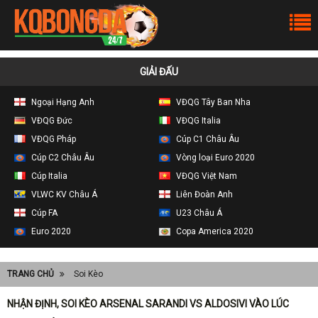
GIẢI ĐẤU
Ngoại Hạng Anh
VĐQG Tây Ban Nha
VĐQG Đức
VĐQG Italia
VĐQG Pháp
Cúp C1 Châu Âu
Cúp C2 Châu Âu
Vòng loại Euro 2020
Cúp Italia
VĐQG Việt Nam
VLWC KV Châu Á
Liên Đoàn Anh
Cúp FA
U23 Châu Á
Euro 2020
Copa America 2020
TRANG CHỦ
Soi Kèo
NHẬN ĐỊNH, SOI KÈO ARSENAL SARANDI VS ALDOSIVI VÀO LÚC