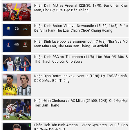
Nhận Định MU vs Arsenal (22h30, 17/8): Đại Chiến Khai
Màn, Chờ Đợi Bữa Tiệc Bàn Thắng
Nhận Định Aston Villa vs Newcastle (18h30, 16/8): Pháo
Đài Villa Park Thử Lửa 'Chích Chòe' Khủng Hoảng
Nhận Định Liverpool vs Bournemouth (16/8): Nhà Vua Mở
Màn Mùa Giải, Chờ Mưa Bàn Thắng Tại Anfield
Nhận Định PSG vs Tottenham (14/8): Lần Đầu Đối Đầu &
Thử Thách Cực Lớn Cho Spurs
Nhận Định Dortmund vs Juventus (10/8): Lợi Thế Sân Nhà,
Dễ Có Mưa Bàn Thắng
Nhận Định Chelsea vs AC Milan (21h00, 10/8): Chờ Đợi Đại
Tiệc Bàn Thắng
Phân Tích Tân Binh Arsenal - Viktor Gyökeres: Lời Giải Cho
Bài Toán Dứt Điểm?