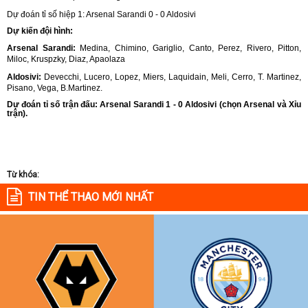
Dự đoán tỉ số hiệp 1: Arsenal Sarandi 0 - 0 Aldosivi
Dự kiến đội hình:
Arsenal Sarandi:
Medina, Chimino, Gariglio, Canto, Perez, Rivero, Pitton,
Miloc, Kruspzky, Diaz, Apaolaza
Aldosivi:
Devecchi, Lucero, Lopez, Miers, Laquidain, Meli, Cerro, T. Martinez,
Pisano, Vega, B.Martinez.
Dự đoán tỉ số trận đấu: Arsenal Sarandi 1 - 0 Aldosivi (chọn Arsenal và Xỉu
trận).
Từ khóa:
TIN THỂ THAO MỚI NHẤT