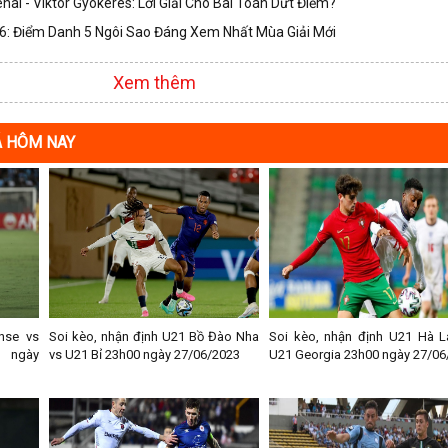
nal - Viktor Gyökeres: Lời Giải Cho Bài Toán Dứt Điểm?
: Điểm Danh 5 Ngôi Sao Đáng Xem Nhất Mùa Giải Mới
Xem thêm
Á HÔM NAY
nse vs
Soi kèo, nhận định U21 Bồ Đào Nha
Soi kèo, nhận định U21 Hà L
0 ngày
vs U21 Bỉ 23h00 ngày 27/06/2023
U21 Georgia 23h00 ngày 27/06