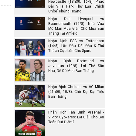
Nhận Định Aston Villa vs
Newcastle (18h30, 16/8): Pháo
Đài Villa Park Thử Lửa 'Chích
Chòe' Khủng Hoảng
Nhận Định Liverpool vs
Bournemouth (16/8): Nhà Vua
Mở Màn Mùa Giải, Chờ Mưa Bàn
Thắng Tại Anfield
Nhận Định PSG vs Tottenham
(14/8): Lần Đầu Đối Đầu & Thử
Thách Cực Lớn Cho Spurs
Nhận Định Dortmund vs
Juventus (10/8): Lợi Thế Sân
Nhà, Dễ Có Mưa Bàn Thắng
Nhận Định Chelsea vs AC Milan
(21h00, 10/8): Chờ Đợi Đại Tiệc
Bàn Thắng
Phân Tích Tân Binh Arsenal -
Viktor Gyökeres: Lời Giải Cho Bài
Toán Dứt Điểm?