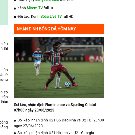
Kênh
Mitom TV
full HD
Đối tác: Kênh
Soco Live TV
full HD
NHẬN ĐỊNH BÓNG ĐÁ HÔM NAY
nhiều
ủ tốt
 hoàn
hân ở
những
òn có
 trận
 thác
Soi kèo, nhận định Fluminense vs Sporting Cristal
07h00 ngày 28/06/2023
Soi kèo, nhận định U21 Bồ Đào Nha vs U21 Bỉ 23h00
 bóng
ngày 27/06/2023
 động
Soi kèo, nhận định U21 Hà Lan vs U21 Georgia