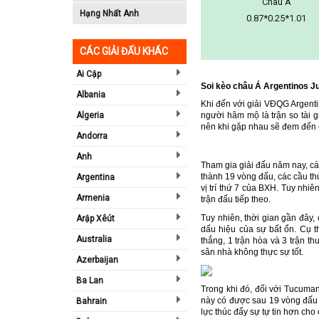
Châu Á
Hạng Nhất Anh
0.87*0.25*1.01
CÁC GIẢI ĐẤU KHÁC
Ai Cập
Soi kèo châu Á Argentinos Ju
Albania
Khi đến với giải VĐQG Argenti
Algeria
người hâm mộ là trận so tài g
nên khi gặp nhau sẽ đem đến 
Andorra
Anh
Tham gia giải đấu năm nay, các
thành 19 vòng đấu, các cầu th
Argentina
vị trí thứ 7 của BXH. Tuy nhiê
Armenia
trận đấu tiếp theo.
Tuy nhiên, thời gian gần đây,
Arập Xêút
dấu hiệu của sự bất ổn. Cụ t
Australia
thắng, 1 trận hòa và 3 trận t
sân nhà không thực sự tốt.
Azerbaijan
Ba Lan
Trong khi đó, đối với Tucuma
này có được sau 19 vòng đấu l
Bahrain
lực thúc đẩy sự tự tin hơn cho 