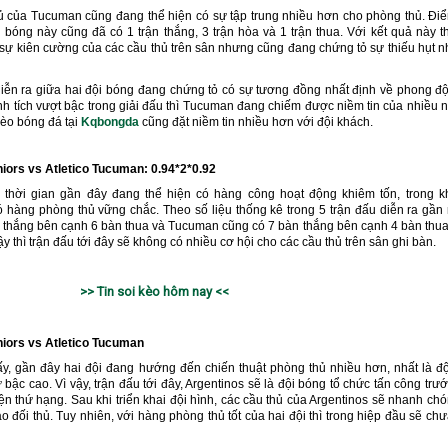
hủ của Tucuman cũng đang thể hiện có sự tập trung nhiều hơn cho phòng thủ. Điể
i bóng này cũng đã có 1 trận thắng, 3 trận hòa và 1 trận thua. Với kết quả này th
sự kiên cường của các cầu thủ trên sân nhưng cũng đang chứng tỏ sự thiếu hụt 
 diễn ra giữa hai đội bóng đang chứng tỏ có sự tương đồng nhất định về phong đ
nh tích vượt bậc trong giải đấu thì Tucuman đang chiếm được niềm tin của nhiều 
èo bóng đá tại
Kqbongda
cũng đặt niềm tin nhiều hơn với đội khách.
niors vs Atletico Tucuman: 0.94*2*0.92
s thời gian gần đây đang thể hiện có hàng công hoạt động khiêm tốn, trong k
 hàng phòng thủ vững chắc. Theo số liệu thống kê trong 5 trận đấu diễn ra gần 
n thắng bên cạnh 6 bàn thua và Tucuman cũng có 7 bàn thắng bên cạnh 4 bàn thua
y thì trận đấu tới đây sẽ không có nhiều cơ hội cho các cầu thủ trên sân ghi bàn.
>> Tin soi kèo hôm nay <<
niors vs Atletico Tucuman
ấy, gần đây hai đội đang hướng đến chiến thuật phòng thủ nhiều hơn, nhất là độ
ậc cao. Vì vậy, trận đấu tới đây, Argentinos sẽ là đội bóng tổ chức tấn công trướ
ện thứ hạng. Sau khi triển khai đội hình, các cầu thủ của Argentinos sẽ nhanh chó
đối thủ. Tuy nhiên, với hàng phòng thủ tốt của hai đội thì trong hiệp đầu sẽ chư