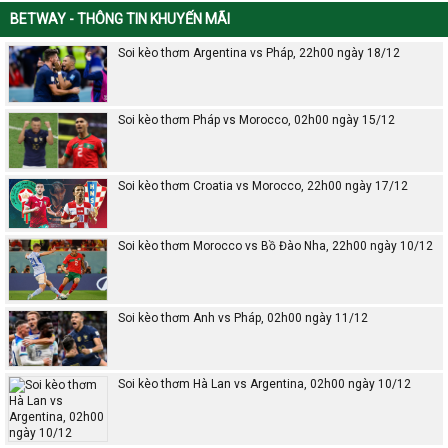
BETWAY - THÔNG TIN KHUYẾN MÃI
Soi kèo thơm Argentina vs Pháp, 22h00 ngày 18/12
Soi kèo thơm Pháp vs Morocco, 02h00 ngày 15/12
Soi kèo thơm Croatia vs Morocco, 22h00 ngày 17/12
Soi kèo thơm Morocco vs Bồ Đào Nha, 22h00 ngày 10/12
Soi kèo thơm Anh vs Pháp, 02h00 ngày 11/12
Soi kèo thơm Hà Lan vs Argentina, 02h00 ngày 10/12