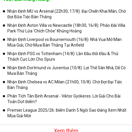
Nhận Định MU vs Arsenal (22h30, 17/8): Đại Chiến Khai Màn, Chờ
Đợi Bữa Tiệc Bàn Thắng
Nhận Định Aston Villa vs Newcastle (18h30, 16/8): Pháo Đài Villa
Park Thử Lửa 'Chích Chòe' Khủng Hoảng
Nhận Định Liverpool vs Bournemouth (16/8): Nhà Vua Mở Màn
Mùa Giải, Chờ Mưa Bàn Thắng Tại Anfield
Nhận Định PSG vs Tottenham (14/8): Lần Đầu Đối Đầu & Thử
Thách Cực Lớn Cho Spurs
Nhận Định Dortmund vs Juventus (10/8): Lợi Thế Sân Nhà, Dễ Có
Mưa Bàn Thắng
Nhận Định Chelsea vs AC Milan (21h00, 10/8): Chờ Đợi Đại Tiệc
Bàn Thắng
Phân Tích Tân Binh Arsenal - Viktor Gyökeres: Lời Giải Cho Bài
Toán Dứt Điểm?
Premier League 2025/26: Điểm Danh 5 Ngôi Sao Đáng Xem Nhất
Mùa Giải Mới
Xem thêm