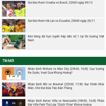
Soi kèo thơm Croatia vs Brazil, 22h00 ngày 09/12
Soi kèo thơm Hà Lan vs Ecuador, 23h00 ngày 25/11
Kèo bóng đá trực tuyến hấp dẫn số 1 tại thị trường Việt
Nam
TIN MỚI
Nhận Định Wolves vs Man City (23h30, 16/8): Cựu Vương
Ra Quân, Vượt Qua Khủng Hoảng?
Nhận Định MU vs Arsenal (22h30, 17/8): Đại Chiến Khai
Màn, Chờ Đợi Bữa Tiệc Bàn Thắng
Nhận Định Aston Villa vs Newcastle (18h30, 16/8): Pháo
Đài Villa Park Thử Lửa 'Chích Chòe' Khủng Hoảng