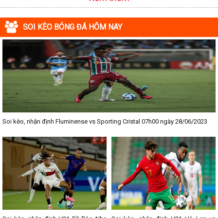
SOI KÈO BÓNG ĐÁ HÔM NAY
Soi kèo, nhận định Fluminense vs Sporting Cristal 07h00 ngày 28/06/2023