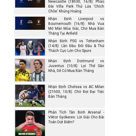
Newcastle (18h30, 16/8): Pháo
Đài Villa Park Thử Lửa 'Chích
Chòe' Khủng Hoảng
Nhận Định Liverpool vs
Bournemouth (16/8): Nhà Vua
Mở Màn Mùa Giải, Chờ Mưa Bàn
Thắng Tại Anfield
Nhận Định PSG vs Tottenham
(14/8): Lần Đầu Đối Đầu & Thử
Thách Cực Lớn Cho Spurs
Nhận Định Dortmund vs
Juventus (10/8): Lợi Thế Sân
Nhà, Dễ Có Mưa Bàn Thắng
Nhận Định Chelsea vs AC Milan
(21h00, 10/8): Chờ Đợi Đại Tiệc
Bàn Thắng
Phân Tích Tân Binh Arsenal -
Viktor Gyökeres: Lời Giải Cho Bài
Toán Dứt Điểm?