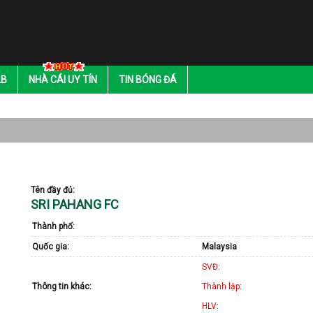
LB
NHÀ CÁI UY TÍN
TIN BÓNG ĐÁ
Tên đầy đủ:
SRI PAHANG FC
Thành phố:
Quốc gia:
Malaysia
SVĐ
:
Thông tin khác:
Thành lập
:
HLV
: