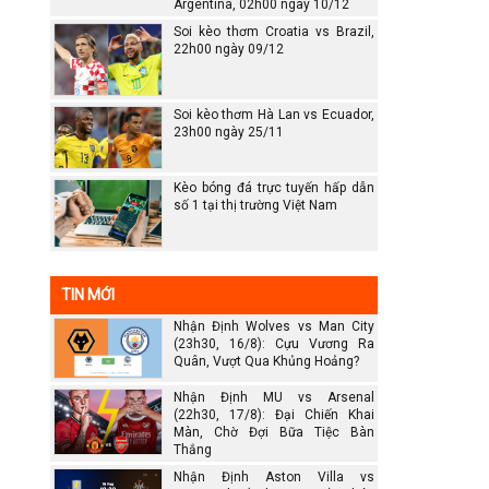
Argentina, 02h00 ngày 10/12
Soi kèo thơm Croatia vs Brazil,
22h00 ngày 09/12
Soi kèo thơm Hà Lan vs Ecuador,
23h00 ngày 25/11
Kèo bóng đá trực tuyến hấp dẫn
số 1 tại thị trường Việt Nam
TIN MỚI
Nhận Định Wolves vs Man City
(23h30, 16/8): Cựu Vương Ra
Quân, Vượt Qua Khủng Hoảng?
Nhận Định MU vs Arsenal
(22h30, 17/8): Đại Chiến Khai
Màn, Chờ Đợi Bữa Tiệc Bàn
Thắng
Nhận Định Aston Villa vs