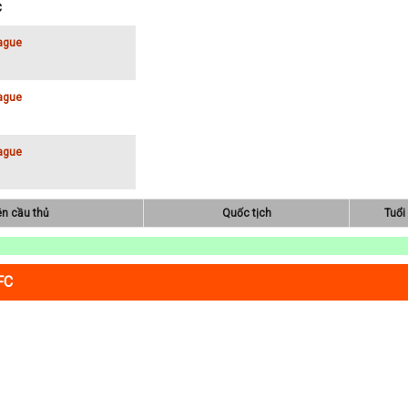
C
ague
ague
ague
ên cầu thủ
Quốc tịch
Tuổi
FC