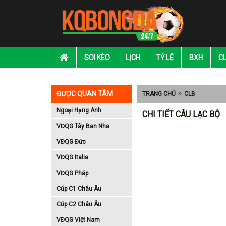
SOI KÈO
LỊCH
TỶ LỆ
BXH
C
ĐƯỢC QUAN TÂM
TRANG CHỦ
CLB
Ngoại Hạng Anh
CHI TIẾT CÂU LẠC BỘ
VĐQG Tây Ban Nha
VĐQG Đức
VĐQG Italia
VĐQG Pháp
Cúp C1 Châu Âu
Cúp C2 Châu Âu
VĐQG Việt Nam