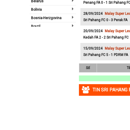
Belarus
Penang FA 0 - 1 Sri Pahang F
Bolivia
28/09/2024
Malay Super Le
Bosnia-Herzgovina
Sri Pahang FC 0 - 3 Perak FA
Brazil
20/09/2024
Malay Super Le
Bulgary
Kedah FA 2 - 2 Sri Pahang FC
Bắc Ireland
15/09/2024
Malay Super Le
Bắc Mỹ
Sri Pahang FC 5 - 1 PDRM FA
Bỉ
Số
T
Bồ Đào Nha
Campuchia
Canada
TIN SRI PAHANG 
Chi Lê
Châu Phi
Châu Á
Châu Âu
Châu Úc