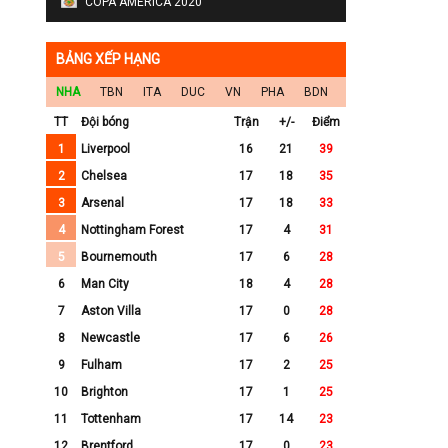
COPA AMERICA 2020
BẢNG XẾP HẠNG
NHA
TBN
ITA
DUC
VN
PHA
BDN
TT
Đội bóng
Trận
+/-
Điểm
1
Liverpool
16
21
39
2
Chelsea
17
18
35
3
Arsenal
17
18
33
4
Nottingham Forest
17
4
31
5
Bournemouth
17
6
28
6
Man City
18
4
28
7
Aston Villa
17
0
28
8
Newcastle
17
6
26
9
Fulham
17
2
25
10
Brighton
17
1
25
11
Tottenham
17
14
23
12
Brentford
17
0
23