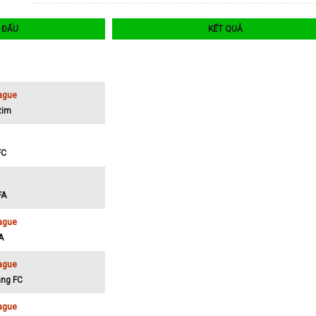
I ĐẤU
KẾT QUẢ
ague
zim
FC
FA
ague
A
ague
ang FC
ague