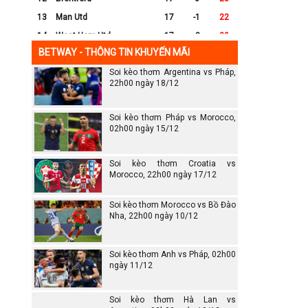
13
Man Utd
17
-1
22
14
West Ham Utd
17
-8
20
BETWAY - THÔNG TIN KHUYẾN MÃI
15
Everton
17
-7
17
Soi kèo thơm Argentina vs Pháp,
16
Crystal Palace
17
-8
16
22h00 ngày 18/12
17
Leicester City
17
-16
14
18
Ipswich
17
-16
12
Soi kèo thơm Pháp vs Morocco,
19
Wolves
17
-13
12
02h00 ngày 15/12
20
Southampton
17
-25
6
Soi kèo thơm Croatia vs
Morocco, 22h00 ngày 17/12
Soi kèo thơm Morocco vs Bồ Đào
Nha, 22h00 ngày 10/12
Soi kèo thơm Anh vs Pháp, 02h00
ngày 11/12
Soi kèo thơm Hà Lan vs