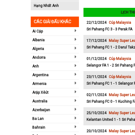
Hạng Nhất Anh
LỊCH TH
CÁC GIẢI ĐẤU KHÁC
22/12/2024
Cúp Malaysia
Sri Pahang FC 3 - 3 Perak FA
Ai Cập
Albania
17/12/2024
Malay Super Le
Sri Pahang FC 1 - 2 Darul Tak
Algeria
Andorra
01/12/2024
Cúp Malaysia
Selangor FA 1 - 2 Sri Pahang 
Anh
Argentina
23/11/2024
Cúp Malaysia
Sri Pahang FC 1 - 1 Selangor 
Armenia
Arập Xêút
02/11/2024
Malay Super Le
Australia
Sri Pahang FC 0 - 1 Kuching F
Azerbaijan
25/10/2024
Malay Super Le
Ba Lan
Kelantan United 1 - 1 Sri Pah
Bahrain
20/10/2024
Malay Super Le