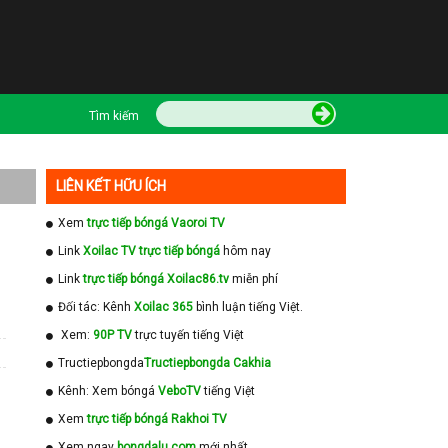
Tìm kiếm
LIÊN KẾT HỮU ÍCH
Xem
trực tiếp bóngá Vaoroi TV
Link
Xoilac TV trực tiếp bóngá
hôm nay
Link
trực tiếp bóngá Xoilac86.tv
miễn phí
Đối tác: Kênh
Xoilac 365
bình luận tiếng Việt.
Xem:
90P TV
trực tuyến tiếng Việt
Tructiepbongda
Tructiepbongda Cakhia
Kênh: Xem bóngá
VeboTV
tiếng Việt
Xem
trực tiếp bóngá Rakhoi TV
Xem ngay
bongdalu com
mới nhất